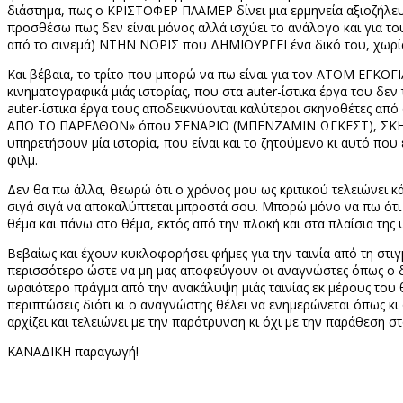
διάστημα, πως ο ΚΡΙΣΤΟΦΕΡ ΠΛΑΜΕΡ δίνει μια ερμηνεία αξιοζήλευτη
προσθέσω πως δεν είναι μόνος αλλά ισχύει το ανάλογο και για 
από το σινεμά) ΝΤΗΝ ΝΟΡΙΣ που ΔΗΜΙΟΥΡΓΕΙ ένα δικό του, χωρίς
Και βέβαια, το τρίτο που μπορώ να πω είναι για τον ΑΤΟΜ ΕΓΚΟΓΙΑ
κινηματογραφικά μιάς ιστορίας, που στα
auter
-ίστικα έργα του δεν
auter
-ίστικα έργα τους αποδεικνύονται καλύτεροι σκηνοθέτες από
ΑΠΟ ΤΟ ΠΑΡΕΛΘΟΝ» όπου ΣΕΝΑΡΙΟ (ΜΠΕΝΖΑΜΙΝ ΩΓΚΕΣΤ), ΣΚΗΝ
υπηρετήσουν μία ιστορία, που είναι και το ζητούμενο κι αυτό που
φιλμ.
Δεν θα πω άλλα, θεωρώ ότι ο χρόνος μου ως κριτικού τελειώνει κάπο
σιγά σιγά να αποκαλύπτεται μπροστά σου. Μπορώ μόνο να πω ότι π
θέμα και πάνω στο θέμα, εκτός από την πλοκή και στα πλαίσια της
Βεβαίως και έχουν κυκλοφορήσει φήμες για την ταινία από τη στι
περισσότερο ώστε να μη μας αποφεύγουν οι αναγνώστες όπως ο διάο
ωραιότερο πράγμα από την ανακάλυψη μιάς ταινίας εκ μέρους του 
περιπτώσεις διότι κι ο αναγνώστης θέλει να ενημερώνεται όπως κι 
αρχίζει και τελειώνει με την παρότρυνση κι όχι με την παράθεση στ
ΚΑΝΑΔΙΚΗ παραγωγή!