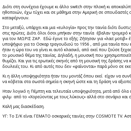
Διότι στη συνέχεια έχουμε κι άλλο
switch
στην πλοκή κι αποκαλύπτ
ηθοποιών, έχω τύχει και σε μάθημα στην Αμερική σε σπουδαστές σ
καταφέρνουν.
Στο μεταξύ, υπάρχει και μια «ευλογία» προς την ταινία διότι δυσ
στις πρώτες. Διότι όλοι όσοι μπήκαν στην ταινία έβαλαν τρομερό κέ
για τον ΜΩΡΙΣ ΖΑΡ. Εδώ έγινε το εξής: Ζήτησαν για «λαιτ μοτιβ» 
υποψήφιο για το Οσκαρ τραγουδιού το 1956 , από μια ταινία που εί
ήταν η ώρα του να γίνει κι αυτό κλασικό, από εκεί που ζούσε ξε
το μουσικό θέμα της ταινίας. Δηλαδή, η μουσική που χρησιμοποιείτ
θυμίζει. Και για τις ερωτικές σκηνές από τη μουσική της δράσης να
δουλειές του. Κι από αυτές που δεν «φαίνονται» παρά μόνο σε ε
Κι η άλλη υποψηφιότητα ήταν του μοντάζ όπου εκεί είχαν να συν
να κόβεται στα σωστά σημεία η σκηνή ώστε και τη δράση να αξιοποι
Ηταν λογικό η Πέμπτη και τελευταία υποψηφιότητα, μετά από όλα α
φιλμ από το «Χορεύοντας με τους λύκους» αλλά στο σενάριο και σ
Καλή μας διασκέδαση.
YΓ: Το Σ/Κ είναι ΓΕΜΑΤΟ οσκαρικές ταινίες στην COSMOTE TV. Ασ