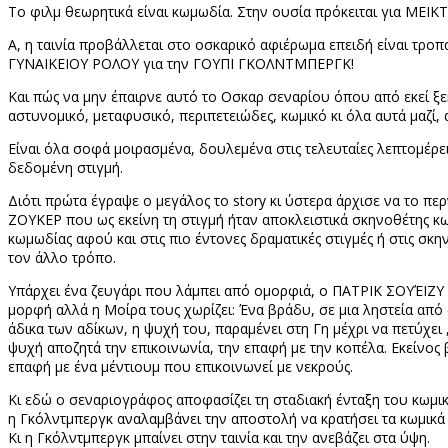
Το φιλμ θεωρητικά είναι κωμωδία. Στην ουσία πρόκειται για ΜΕ
Α, η ταινία προβάλλεται στο οσκαρικό αφιέρωμα επειδή είναι τρ
ΓΥΝΑΙΚΕΙΟΥ ΡΟΛΟΥ για την ΓΟΥΠΙ ΓΚΟΛΝΤΜΠΕΡΓΚ!
Και πώς να μην έπαιρνε αυτό το Οσκαρ σεναρίου όπου από εκεί ξε
αστυνομικό, μεταφυσικό, περιπετειώδες, κωμικό κι όλα αυτά μαζί
Είναι όλα σοφά μοιρασμένα, δουλεμένα στις τελευταίες λεπτομέρειε
δεδομένη στιγμή.
Διότι πρώτα έγραψε ο μεγάλος το
story
κι ύστερα άρχισε να το περ
ΖΟΥΚΕΡ που ως εκείνη τη στιγμή ήταν αποκλειστικά σκηνοθέτης 
κωμωδίας αφού και στις πιο έντονες δραματικές στιγμές ή στις σκη
τον άλλο τρόπο.
Υπάρχει ένα ζευγάρι που λάμπει από ομορφιά, ο ΠΑΤΡΙΚ ΣΟΥΈΙΖΥ κι
μορφή αλλά η Μοίρα τους χωρίζει: Ένα βράδυ, σε μια ληστεία από 
άδικα των αδίκων, η ψυχή του, παραμένει στη Γη μέχρι να πετύχει 
ψυχή αποζητά την επικοινωνία, την επαφή με την κοπέλα. Εκείνος β
επαφή με ένα μέντιουμ που επικοινωνεί με νεκρούς.
Κι εδώ ο σεναριογράφος αποφασίζει τη σταδιακή ένταξη του κωμικο
η Γκόλντμπεργκ αναλαμβάνει την αποστολή να κρατήσει τα κωμικά ί
Κι η Γκόλντμπεργκ μπαίνει στην ταινία και την ανεβάζει στα ύψη.