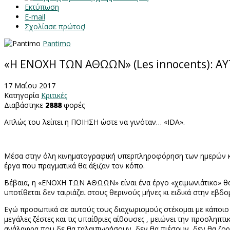
Εκτύπωση
E-mail
Σχολίασε πρώτος!
Pantimo
«Η ΕΝΟΧΗ ΤΩΝ ΑΘΩΩΝ» (Les innocents): AY
17 Μαΐου 2017
Κατηγορία
Κριτικές
Διαβάστηκε
2888
φορές
Απλώς του λείπει η ΠΟΙΗΣΗ ώστε να γινόταν… «
IDA
».
Μέσα στην όλη κινηματογραφική υπερπληροφόρηση των ημερών και 
έργα που πραγματικά θα άξιζαν τον κόπο.
Βέβαια, η «ΕΝΟΧΗ ΤΩΝ ΑΘΩΩΝ» είναι ένα έργο «χειμωνιάτικο» θα
υποτίθεται δεν ταιριάζει στους θερινούς μήνες κι ειδικά στην εβδ
Εγώ προσωπικά σε αυτούς τους διαχωρισμούς στέκομαι με κάποιο σ
μεγάλες ζέστες και τις υπαίθριες αίθουσες , μειώνει την προσληπτ
ανάλαφρα που δε θα ταλαιπωρήσουν, δεν θα πιέσουν, δεν θα ζορίσ