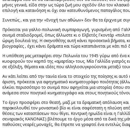
μήνες γενικά, είδα στην ως τώρα ζωή μου σχεδόν όλο τον κλασι
επιλογή και κατανόηση κι όχι σαν κατευθυνόμενος παπαγάλος που 
Συνεπώς , και για την «Ενοχή των αθώων» δεν θα τα έριχνα με σιγ
Πρόκειται για γαλλο-πολωνική συμπαραγωγή, γυρισμένη από Γαλλ
σινεμά σταδιοδρομεί, όπως άλλωστε κι ο Ελβετός Γκοντάρ «πολιτο
ώριμη δουλειά της. Η σκηνοθέτης αυτή κάνει προσεκτικά βήματα, κα
βιογραφίες , έχει κάνει δράματα και τώρα καταπιάνεται με κάτι πιό
Η υπόθεση μας μεταφέρει στην Πολωνία του 1945 γύρω από ένα κ
κυοφορούν τον καρπό της «αμαρτίας» τους. Μία Γαλλίδα γιατρός ει
σε εξέλιξη, θέματα και ιδέες που αλληλοσυγκρούονται μεταξύ του
Αν κάτι λείπει από την ταινία είναι το στοιχείο της ποίησης κι α
άριστη, πρόκειται για αφηγηματικό κινηματογράφο ποιότητας (άλ
ελκύει περισσότερο το σινεμά που αφηγείται μια ιστορία) όπου στ
ανάμεσα στον ποιητικό κινηματογράφο και στους ποιητικούς τόνους
Το έργο προσφέρει στο θεατή, μαζί με τα δραματική απόλαυση και
παρακολουθεί τον μοναστικό βίο κι είναι σαφέστατη η πλεύση από 
θέσεις των καταστάσεων που θίγει. Κεντρική ηρωίδα είναι η Γαλλίδ
σεναριακός ΚΑΝΟΝΑΣ) βλέπουμε το έργο μέσα από τα δικά της μάτια
παθούσες νεαρές μοναχές, θα έπρεπε να γραφτεί ένα εντελώς διαφ