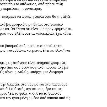
στροπα που τα απόλαυσα, από προσωπική
χε κυριεύσει η αγανάκτηση.
πέτρεψε να φανεί η ταινία όσο θα της άξιζε.
κά βιογραφικά της-πάντως στο γαλλικό
α και θα έλεγα ότι είναι μια προχωρημένη κι
ωρού που βλέπουμε τα καλοκαίρια), έχει κάνει
ατα βιασμού από Ρώσους στρατιώτες και
ριο, κατορθώνει και μετατρέπει σε πλοκή και
α. Όμως ως αφήγηση είναι κινηματογραφικώς
ράφο από όσο στον ποιητικό- προσωπικά με
κούς τόνους. Απλώς, υπάρχει μια διαφορά
την Αμαρτία, στο νόμιμο και στο παράνομο,
υθεί ο θεατής την ιστορία, άρα και τις
ας λέει το φιλμ, κι οι θεατές (βασικός
 από την ηγουμένη ή μέσα από κάποια από τις