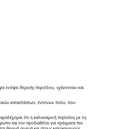
α ενόψει θερινής περιόδου, «χάνονται» και
ατικών καταστάσεων, έντονων πολύ, που
ραδέχομαι ότι η καλοκαιρινή περίοδος με τις
νθρωπο και τον προδιαθέτει για πράγματα πιο
τα θερινά σινεμά και στους καλοκαιρινούς