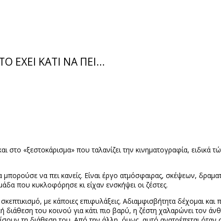
TO EXEI KATI NA ΠΕΙ…
στο «ξεστοκάρισμα» που ταλανίζει την κινηματογραφία, ειδικά τώρ
 μπορούσε να πει κανείς. Είναι έργο ατμόσφαιρας, σκέψεων, δραμ
ομάδα που κυκλοφόρησε κι είχαν ενσκήψει οι ζέστες.
κεπτικισμό, με κάποιες επιφυλάξεις. Αδιαμφισβήτητα δέχομαι και πα
ική διάθεση του κοινού για κάτι πιο βαρύ, η ζέστη χαλαρώνει τον ά
ουν τη διάθεση του. Από την άλλη, όμως, αυτό ανατρέπεται όταν σ