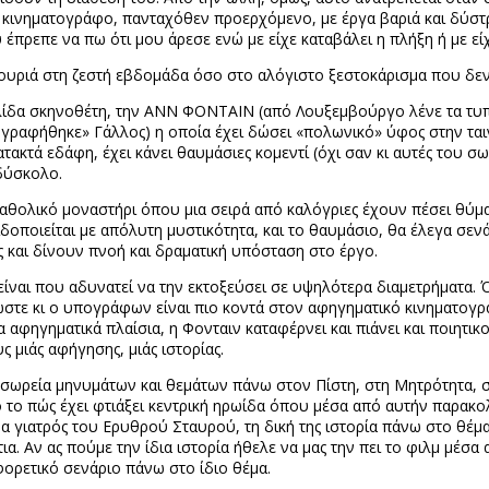
κό κινηματογράφο, πανταχόθεν προερχόμενο, με έργα βαριά και δύ
έπρεπε να πω ότι μου άρεσε ενώ με είχε καταβάλει η πλήξη ή με εί
ουριά στη ζεστή εβδομάδα όσο στο αλόγιστο ξεστοκάρισμα που δεν ε
ίδα σκηνοθέτη, την ΑΝΝ ΦΟΝΤΑΙΝ (από Λουξεμβούργο λένε τα τυπι
γραφήθηκε» Γάλλος) η οποία έχει δώσει «πολωνικό» ύφος στην ταινί
τακτά εδάφη, έχει κάνει θαυμάσιες κομεντί (όχι σαν κι αυτές του σ
 δύσκολο.
αθολικό μοναστήρι όπου μια σειρά από καλόγριες έχουν πέσει θύμ
δοποιείται με απόλυτη μυστικότητα, και το θαυμάσιο, θα έλεγα σενά
ς και δίνουν πνοή και δραματική υπόσταση στο έργο.
υτό είναι που αδυνατεί να την εκτοξεύσει σε υψηλότερα διαμετρήματ
λωστε κι ο υπογράφων είναι πιο κοντά στον αφηγηματικό κινηματογ
α αφηγηματικά πλαίσια, η Φονταιν καταφέρνει και πιάνει και ποιητι
 μιάς αφήγησης, μιάς ιστορίας.
 σωρεία μηνυμάτων και θεμάτων πάνω στον Πίστη, στη Μητρότητα, σ
το πώς έχει φτιάξει κεντρική ηρωίδα όπου μέσα από αυτήν παρακολο
α γιατρός του Ερυθρού Σταυρού, τη δική της ιστορία πάνω στο θέμα μ
. Αν ας πούμε την ίδια ιστορία ήθελε να μας την πει το φιλμ μέσα
ορετικό σενάριο πάνω στο ίδιο θέμα.