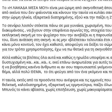
Το «Η ΛΙΑΚΑΔΑ ΜΕΣΑ ΜΟΥ» είναι μια ώριμη από σκηνοθετική άποψη τ
από εκείνα που δεν φαίνονται και κάνουν την ταινία να κυλάει σαν 
στην ώριμη ηλικία, εξαιρετικά διατηρημένης, εξού και την παίζει 
Το σενάριο λοιπόν στέκεται πάνω σε μια γυναίκα, χωρισμένη, που 
διακυμάνσεις , να βγουν στην επιφάνεια αγωνίες της, στοιχεία του 
εκπληκτική σκηνή με τον ψυχίατρο που την ανεβάζει κι η παρουσ
του, δίνει ανάταση στη σκηνή- κι ας μην «βλέπεται» τελευταία έτσ
κάνει μόνο κοντινό, τον έχει καθιστό, αποφεύγει να δείξει το σώμ
για τον τρόπο χρησιμοποίησης, έχω να πω θετικά για τη σκηνοθέτη
Αλλά καθώς τα βλέπεις όλα αυτά και καθώς η ηρωίδα υποφέρει κι α
δυστυχισμένη και…και…και.. ε, εκεί επάνω αναρωτιέσαι για αυτές τις
ή να βοηθήσεις κανένα άνθρωπο κι αν σου παρουσιαστεί γκόμενος 
θέμα, αλλά πολύ ΘΕΜΑ, το ότι φεύγει από τον ένα γκόμενο και πά
Η ταινία, εκτός από τα προσόντα που ανέφερα και τις εμμονές πο
θελκτική, καλοδιατηρημένη, εξαιρετική ως ερμηνεύτρια, παίζει όλ
Μπυνός το κάνει αβίαστα, χωρίς επιτήδευση, χωρίς μακιγιαρίσμα