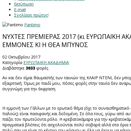
Εκτύπωση
E-mail
Σχολίασε πρώτος!
Pantimo
ΝΥΧΤΕΣ ΠΡΕΜΙΕΡΑΣ 2017 (κι ΕΥΡΩΠΑΪΚΗ ΑΚΑΔ
ΕΜΜΟΝΕΣ ΚΙ Η ΘΕΑ ΜΠΥΝΟΣ
02 Οκτωβρίου 2017
Κατηγορία
ΕΥΡΩΠΑΙΚΗ ΑΚΑΔΗΜΙΑ
Διαβάστηκε
3033
φορές
Αν και δεν είμαι θαυμαστής των ταινιών της ΚΛΑΙΡ ΝΤΕΝΙ, δεν μπο
εξαιρετική. Όμως ρε παιδί μου, πόσες φορές στην ταινία δεν αναρω
συγγνώμη για την έκφραση.
Η εμμονή των Γάλλων με το ερωτικό θέμα (όχι το συναισθηματικό
Ιταλούς) είναι πασιφανής και δεδομένη. Σε όλα τους, γύρω από αυτ
παίζει τον πρωτεύοντα ρόλο. Η κρεβατοκάμαρα για την κρεβατοκάμαρ
πραγματικά βλέπεις ότι ασχολούνται πολύ σοβαρά αλλά στα όρια τη
πολύ σαν να είναι το κέντρο του κόσμου κι όλα να έχουν να κάνου