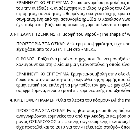
ΕΡΜΗΝΕΥΤΙΚΟ ΕΠΙΤΕΥΓΜΑ: Σε μια σεναριάρα με ρολάρες που
του την ανέδειξε κι αναδείχτηκε κι ο ίδιος. Ο ρόλος του δ
ατρόμητος, συνειδητός, φθαρμένος, οικογενειάρχης, ερωτε
στιγματισμένη από την αστυνομία ηρωίδα. Ο Χάρελσον γίνε
έχει παλμό και βάζει και προσωπική χάρη απέναντι στο φακ
ΡΙΤΣΑΡΝΤ ΤΖΕΝΚΙΝΣ «Η μορφή του νερού» (
The
shape
of
w
ΠΡΟΪΣΤΟΡΙΑ ΣΤΑ ΟΣΚΑΡ: Δεύτερη υποψηφιότητα, είχε προτα
είχε χάσει από τον ΣΩΝ ΠΕΝ στο «
MILK
».
Ο ΡΟΛΟΣ: Παίζει ένα μεσόκοπο
gay
, που βιώνει μοναξιά 
Χόλυγουντ και στη φιλία με μια γειτονοπούλα η οποία είναι
ΕΡΜΗΝΕΥΤΙΚΟ ΕΠΙΤΕΥΓΜΑ: Ερμηνεία-συμβολή στην ολοκλήρωσ
ήρωα του στην απαλότητα της σκηνοθετικής γραμμής που ε
ερμηνευτική του επιλογή να μην παίξει τον
gay
ως
gay
αλλά
συμφραζόμενα, είναι το
point
της ερμηνευτικής του αξιολόγ
ΚΡΙΣΤΟΦΕΡ ΠΛΑΜΕΡ «Όλα τα λεφτά του κόσμου» (
All
the
m
ΠΡΟΪΣΤΟΡΙΑ ΣΤΑ ΟΣΚΑΡ: Ενας ηθοποιός με απίθανη διάρκεια 
αναγνωρίζονται ερμηνείες του από την Ακαδημία και μέσα 
μόνος ΟΣΚΑΡΟΥΧΟΣ της φετινής συγκεκριμένης πεντάδας
είχε προταθεί και το 2010 για τον «Τελευταίο σταθμό» όπ