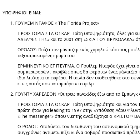
ΥΠΟΨΗΦΙΟΙ ΕΙΝΑΙ:
ΓΟΥΙΛΕΜ ΝΤΑΦΟΕ
« The Florida Project»
ΠΡΟΪΣΤΟΡΙΑ ΣΤΑ ΟΣΚΑΡ: Τρίτη υποψηφιότητα, όλες για
su
ΑΔΕΛΦΕΣ ΤΗΣ» και το 2001 στη «ΣΚΙΑ ΤΟΥ ΒΡΥΚΟΛΑΚΑ» ό
O
ΡΟΛΟΣ: Παίζει τον μάνατζερ ενός χαμηλού κόστους μοτέλ
«εξοστρακισμένη» μαμά του.
ΕΡΜΗΝΕΥΤΙΚΟ ΕΠΙΤΕΥΓΜΑ. Ο Γουίλεμ Νταφόε έχει γίνει ο ρό
συμπεριφορών , ακριβώς όπως θα φερόταν ένας μάνατζερ που
ίδια λιτότητα τα εκφέρει. Η ταινία δεν υιοθετήθηκε στο σ
κι ως αυτός που «σταμπάρει» το φιλμ.
ΓΟΥΝΤΥ ΧΑΡΕΛΣΟΝ «Οι τρεις πινακίδες έξω από το Εμπινγκ 
ΠΡΟΪΣΤΟΡΙΑ ΣΤΑ ΟΣΚΑΡ: Τρίτη υποψηφιότητα και για τον Γο
πρώτη ήταν για
leading
το 1997 στην «Υπόθεση Λάρυ Φλυντ»
«
The
messenger
» όπου νικητής αναδείχτηκε ο ΚΡΙΣΤΟΦ 
Ο ΡΟΛΟΣ: Υποδύεται τον διευθυντή του αστυνομικού τμήματο
συγχρόνως αντιμετωπίζει κι ένα σοβαρό προσωπικό πρόβ