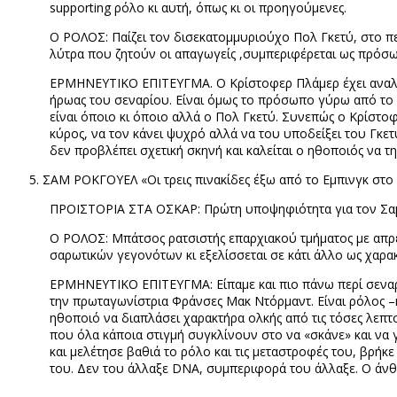
supporting
ρόλο κι αυτή, όπως κι οι προηγούμενες.
Ο ΡΟΛΟΣ: Παίζει τον δισεκατομμυριούχο Πολ Γκετύ, στο πε
λύτρα που ζητούν οι απαγωγείς ,συμπεριφέρεται ως πρόσωπ
ΕΡΜΗΝΕΥΤΙΚΟ ΕΠΙΤΕΥΓΜΑ. Ο Κρίστοφερ Πλάμερ έχει αναλά
ήρωας του σεναρίου. Είναι όμως το πρόσωπο γύρω από το οπ
είναι όποιο κι όποιο αλλά ο Πολ Γκετύ. Συνεπώς ο Κρίστοφ
κύρος, να τον κάνει ψυχρό αλλά να του υποδείξει του Γκε
δεν προβλέπει σχετική σκηνή και καλείται ο ηθοποιός να τη
ΣΑΜ ΡΟΚΓΟΥΕΛ «Οι τρεις πινακίδες έξω από το Εμπινγκ στο 
ΠΡΟΙΣΤΟΡΙΑ ΣΤΑ ΟΣΚΑΡ: Πρώτη υποψηφιότητα για τον Σαμ 
Ο ΡΟΛΟΣ: Μπάτσος ρατσιστής επαρχιακού τμήματος με απρ
σαρωτικών γεγονότων κι εξελίσσεται σε κάτι άλλο ως χαρα
ΕΡΜΗΝΕΥΤΙΚΟ ΕΠΙΤΕΥΓΜΑ: Είπαμε και πιο πάνω περί σεναρι
την πρωταγωνίστρια Φράνσες Μακ Ντόρμαντ. Είναι ρόλος –κλ
ηθοποιό να διαπλάσει χαρακτήρα ολκής από τις τόσες λεπτο
που όλα κάποια στιγμή συγκλίνουν στο να «σκάνε» και να 
και μελέτησε βαθιά το ρόλο και τις μεταστροφές του, βρή
του. Δεν του άλλαξε
DNA
, συμπεριφορά του άλλαξε. Ο άνθ