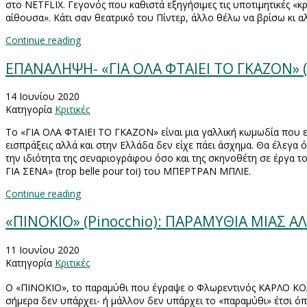
στο
NETFLIX
. Γεγονός που καθιστά εξηγήσιμες τις υποτιμητικές «κ
αίθουσα». Κάτι σαν θεατρικό του Πίντερ, άλλο θέλω να βρίσω κι α
Continue reading
ΕΠΑΝΑΛΗΨΗ- «ΓΙΑ ΟΛΑ ΦΤΑΙEI ΤΟ ΓΚΑΖΟΝ» (
14 Ιουνίου 2020
Κατηγορία
Κριτικές
Το «ΓΙΑ ΟΛΑ ΦΤΑΙΕΙ ΤΟ ΓΚΑΖΟΝ» είναι μια γαλλική κωμωδία που είχ
εισπράξεις αλλά και στην Ελλάδα δεν είχε πάει άσχημα. Θα έλεγ
την ιδιότητα της σεναριογράφου όσο και της σκηνοθέτη σε έργα 
ΓΙΑ ΣΕΝΑ» (
trop
belle
pour
toi
) του ΜΠΕΡΤΡΑΝ ΜΠΛΙΕ.
Continue reading
«ΠΙΝΟΚΙΟ» (Pinocchio): ΠΑΡΑΜΥΘΙΑ ΜΙΑΣ 
11 Ιουνίου 2020
Κατηγορία
Κριτικές
Ο «ΠΙΝΟΚΙΟ», το παραμύθι που έγραψε ο Φλωρεντινός ΚΑΡΛΟ ΚΟ
σήμερα δεν υπάρχει- ή μάλλον δεν υπάρχει το «παραμύθι» έτσι όπω