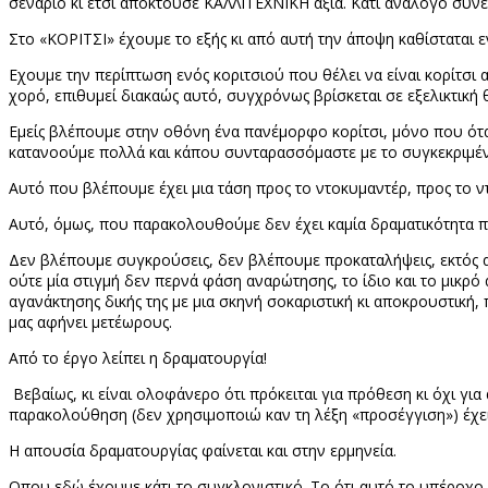
σενάριο κι έτσι αποκτούσε ΚΑΛΛΙΤΕΧΝΙΚΗ αξία. Κάτι ανάλογο συν
Στο «ΚΟΡΙΤΣΙ» έχουμε το εξής κι από αυτή την άποψη καθίσταται 
Εχουμε την περίπτωση ενός κοριτσιού που θέλει να είναι κορίτσι α
χορό, επιθυμεί διακαώς αυτό, συγχρόνως βρίσκεται σε εξελικτική 
Εμείς βλέπουμε στην οθόνη ένα πανέμορφο κορίτσι, μόνο που ότ
κατανοούμε πολλά και κάπου συνταρασσόμαστε με το συγκεκριμέ
Αυτό που βλέπουμε έχει μια τάση προς το ντοκυμαντέρ, προς το ντ
Αυτό, όμως, που παρακολουθούμε δεν έχει καμία δραματικότητα πέ
Δεν βλέπουμε συγκρούσεις, δεν βλέπουμε προκαταλήψεις, εκτός απ
ούτε μία στιγμή δεν περνά φάση αναρώτησης, το ίδιο και το μικρό 
αγανάκτησης δικής της με μια σκηνή σοκαριστική κι αποκρουστική,
μας αφήνει μετέωρους.
Από το έργο λείπει η δραματουργία!
Βεβαίως, κι είναι ολοφάνερο ότι πρόκειται για πρόθεση κι όχι γι
παρακολούθηση (δεν χρησιμοποιώ καν τη λέξη «προσέγγιση») έχει
Η απουσία δραματουργίας φαίνεται και στην ερμηνεία.
Οπου εδώ έχουμε κάτι το συγκλονιστικό. Το ότι αυτό το υπέροχο 