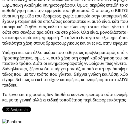
Ευρωπαϊκή Ακαδημία Κινηματογράφου. Όμως, ακριβώς επειδή το σε
καθοδήγηση προς την ερμηνεία του ηθοποιού. Ο οποίος, ο ΒΙΚΤΟ
είναι κι η ηρωίδα του δράματος, χωρίς εμπειρία στην υποκριτική α
έχουν μεταβληθεί σε απολύτως κοριτσίστικα κι αυτό είναι κάτι πο
υποκριτική. Ο ηθοποιός καλείται να είναι κορίτσι και είναι, γίν
ούτε στο σενάριο άρα ούτε και στο ρόλο. Όλα είναι μονοδιάστατα στ
ντοκουμενταρίστικη, γραμμική. Τα πάντα είναι για να εξυπηρετήσ
τελειότητα χάρη στους δραματουργικούς κανόνες και στην εφαρμο
Υπάρχει και κάτι άλλο ακόμα που τέθηκε ως προβληματισμός από κι
Προσπεράστηκε, όμως, κι αυτό χάρη στη σαφή καθοδήγηση του σκην
πειστικό τρόπο. Διότι οι κινηματογραφστές γνωρίζουν πως γίνεται
δι΄ανηλίκους», ξέρουν ότι υπάρχει μοντάζ, κι από αυτή την άποψη 
τέλος που, με τον τρόπο που γίνεται, δείχνει γνώση και λύση. Χώρ
είχαμε δεί πως κι εκεί το είχαν καταφέρει, κι αναφέρομαι στο «
παιδάκι…
Το έργο επί της ουσίας δεν διαθέτει κανένα ερωτισμό ούτε αναφέρ
και με τη γενική αλλά κι ειδική τοποθέτηση περί διαφορετικότητας.