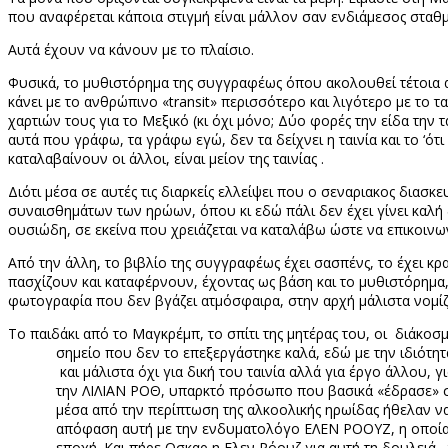
που αναφέρεται κάποια στιγμή είναι μάλλον σαν ενδιάμεσος σταθ
Αυτά έχουν να κάνουν με το πλαίσιο.
Φυσικά, το μυθιστόρημα της συγγραφέως όπου ακολουθεί τέτοια α
κάνει με το ανθρώπινο «
transit
» περισσότερο και λιγότερο με το τα
χαρτιών τους για το Μεξικό (κι όχι μόνο; Δύο φορές την είδα την ται
αυτά που γράφω, τα γράφω εγώ, δεν τα δείχνει η ταινία και το ‘ό
καταλαβαίνουν οι άλλοι, είναι μείον της ταινίας .
Διότι μέσα σε αυτές τις διαρκείς ελλείψει που ο σεναριακος διασκε
συναισθημάτων των ηρώων, όπου κι εδώ πάλι δεν έχει γίνει καλή 
ουσιώδη, σε εκείνα που χρειάζεται να καταλάβω ώστε να επικοινω
Από την άλλη, το βιβλίο της συγγραφέως έχει σασπένς, το έχει κρ
πασχίζουν και καταφέρνουν, έχοντας ως βάση και το μυθιστόρημα
φωτογραφία που δεν βγάζει ατμόσφαιρα, στην αρχή μάλιστα νομίζο
Το παιδάκι από το Μαγκρέμπ, το σπίτι της μητέρας του, οι
διάκοσμ
σημείο που δεν το επεξεργάστηκε καλά, εδώ με την ιδιότ
και μάλιστα όχι για δική του ταινία αλλά για έργο άλλου
την ΛΙΛΙΑΝ ΡΟΘ, υπαρκτό πρόσωπο που βασικά «έδρασε» στη
μέσα από την περίπτωση της αλκοολικής ηρωίδας ήθελαν ν
απόφαση αυτή με την ενδυματολόγο ΕΛΕΝ ΡΟΟΥΖ, η οποία π
εποχή. Και πήρε Οσκαρ η Ελεν Ρόουζ για αυτή τη δουλειά , 