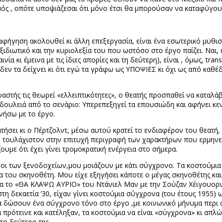
μός , οπότε υποψιάζεσαι ότι μόνο έτσι θα μπορούσαν να καταφύγου
φήγηση ακολουθεί κι άλλη επεξεργασία, είναι ένα εσωτερικό μυθισ
ξιδιωτικό και την κυριολεξία του που ωστόσο στο έργο παίζει. Ναι, 
νία κι έμεινα με τις ίδιες απορίες και τη δεύτερη), είναι , όμως,
trans
τι δεν τα δείχνει κι ότι εγώ τα γράφω ως ΥΠΟΨΙΕΣ κι όχι ως από κα
υαστής τις θεωρεί «ελλειπτικότητες», ο θεατής προσπαθεί να καταλάβ
δουλειά από το σενάριο: Υπερεπεξηγεί τα επουσιώδη και αφήνει κεν
νήσω με το έργο.
ατήσει κι ο Πέρτζολντ, μέσω αυτού κρατεί το ενδιαφέρον του θεατή
, τουλάχιστον στην επιτυχή περιγραφή των χαρακτήρων που ερμηνε
υμε ότι έχει γίνει τρομοκρατική ενέργεια στο σήμερα.
οι των ξενοδοχείων,μου μοιάζουν με κάτι σύγχρονο. Τα κοστούμια , 
ητα του σκηνοθέτη. Μου είχε εξηγήσει κάποτε ο μέγας σκηνοθέτης 
, για το «ΘΑ ΚΛΑΨΩ ΑΥΡΙΟ» του Ντάνιελ Μαν με την Σούζαν Χέιγουορ
 δεκαετία ’30, είχαν γίνει κοστούμια σύγχρονα (του έτους 1955) 
α δώσουν ένα σύγχρονο τόνο στο έργο ,με κοινωνικό μήνυμα περι α
ρότεινε και κατέληξαν, τα κοστούμια να είναι «σύγχρονα» κι απλ
το δεύτερο της.