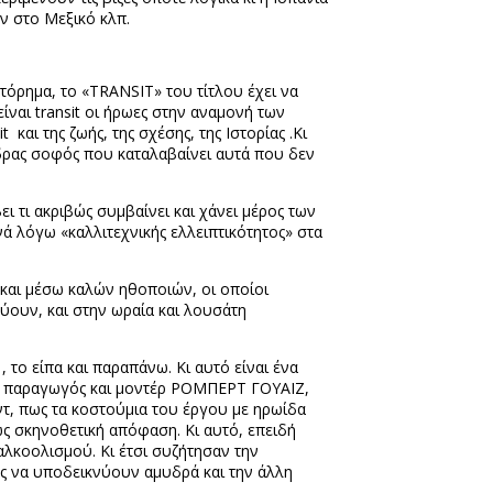
ν στο Μεξικό κλπ.
τόρημα, το «
TRANSIT
» του τίτλου έχει να
είναι
transit
οι ήρωες στην αναμονή των
it
και της ζωής, της σχέσης, της Ιστορίας .Κι
θέδρας σοφός που καταλαβαίνει αυτά που δεν
ει τι ακριβώς συμβαίνει και χάνει μέρος των
ά λόγω «καλλιτεχνικής ελλειπτικότητος» στα
, και μέσω καλών ηθοποιών, οι οποίοι
ύουν, και στην ωραία και λουσάτη
το είπα και παραπάνω. Κι αυτό είναι ένα
και παραγωγός και μοντέρ ΡΟΜΠΕΡΤ ΓΟΥΑΪΖ,
ντ, πως τα κοστούμια του έργου με ηρωίδα
ως σκηνοθετική απόφαση. Κι αυτό, επειδή
λκοολισμού. Κι έτσι συζήτησαν την
ώς να υποδεικνύουν αμυδρά και την άλλη