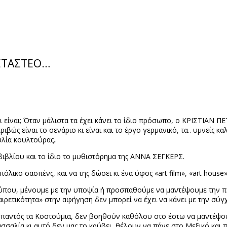
ΞΕΤΑΣΤΕΟ…
 τι είναι; Όταν μάλιστα τα έχει κάνει το ίδιο πρόσωπο, ο ΚΡΙΣΤΙΑ
ριβώς είναι το σενάριο κι είναι και το έργο γερμανικό, τα.. υμνείς κ
υλία κουλτούρας..
 βιβλίου και το ίδιο το μυθιστόρημα της ΑΝΝΑ ΣΕΓΚΕΡΣ.
πόλικο σασπένς, και να της δώσει κι ένα ύφος «
art
film
», «
art
house
Τύπου, μένουμε με την υποψία ή προσπαθούμε να μαντέψουμε την πε
αιρετικότητα» στην αφήγηση δεν μπορεί να έχει να κάνει με την σύγ
οπαντός τα Κοστούμια, δεν βοηθούν καθόλου στο έστω να μαντέψου
σσαλία κι αυτό δεν μας το κρύβει, θέλουν να πάνε στο Μεξικό και πε