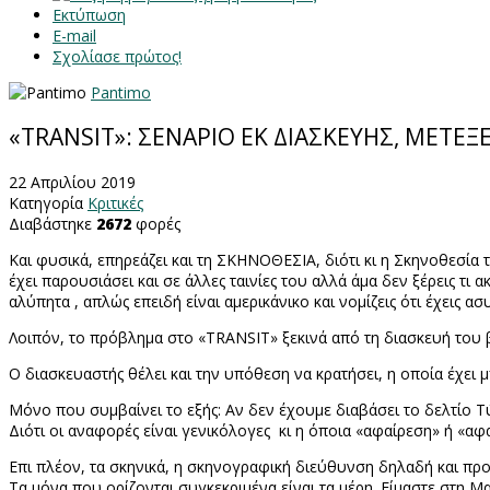
Εκτύπωση
E-mail
Σχολίασε πρώτος!
Pantimo
«TRANSIT»: ΣΕΝΑΡΙΟ ΕΚ ΔΙΑΣΚΕΥΗΣ, ΜΕΤΕ
22 Απριλίου 2019
Κατηγορία
Κριτικές
Διαβάστηκε
2672
φορές
Και φυσικά, επηρεάζει και τη ΣΚΗΝΟΘΕΣΙΑ, διότι κι η Σκηνοθεσία
έχει παρουσιάσει και σε άλλες ταινίες του αλλά άμα δεν ξέρεις τι ακ
αλύπητα , απλώς επειδή είναι αμερικάνικο και νομίζεις ότι έχεις ασ
Λοιπόν, το πρόβλημα στο «
TRANSIT
» ξεκινά από τη διασκευή του
Ο διασκευαστής θέλει και την υπόθεση να κρατήσει, η οποία έχει μ
Μόνο που συμβαίνει το εξής: Αν δεν έχουμε διαβάσει το δελτίο 
Διότι οι αναφορές είναι γενικόλογες
κι η όποια «αφαίρεση» ή «αφ
Επι πλέον, τα σκηνικά, η σκηνογραφική διεύθυνση δηλαδή και πρ
Τα μόνα που ορίζονται συγκεκριμένα είναι τα μέρη. Είμαστε στη Μα