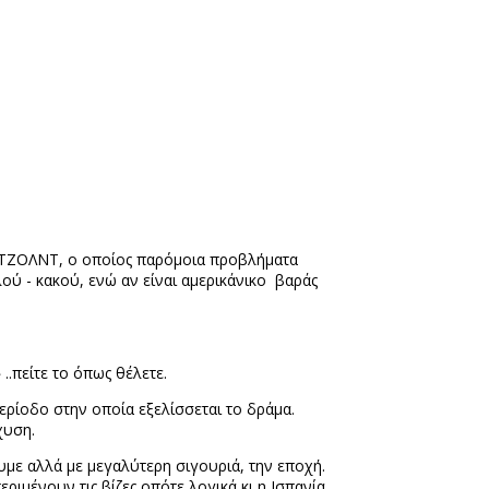
Ν ΠΕΤΖΟΛΝΤ, ο οποίος παρόμοια προβλήματα
αλού - κακού, ενώ αν είναι αμερικάνικο
βαράς
» ..πείτε το όπως θέλετε.
ρίοδο στην οποία εξελίσσεται το δράμα.
χυση.
με αλλά με μεγαλύτερη σιγουριά, την εποχή.
ριμένουν τις βίζες οπότε λογικά κι η Ισπανία