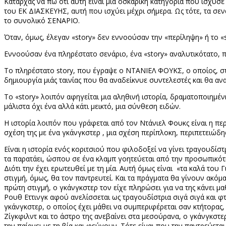
Καταρχάς να πω ότι αυτή είναι μία οσκαρική κατηγορία που ίσχυσ
του ΕΚ ΔΙΑΣΚΕΥΗΣ, αυτή που ισχύει μέχρι σήμερα. Ως τότε, τα σεν
το συνολικό ΣΕΝΑΡΙΟ.
Όταν, όμως, έλεγαν «
story
» δεν εννοούσαν την «περίληψη» ή το «
Εννοούσαν ένα πληρέστατο σενάριο, ένα «
story
» αναλυτικότατο, 
Το πληρέστατο
story
, που έγραψε ο ΝΤΑΝΙΕΛ ΦΟΥΚΣ, ο οποίος, στ
δημιουργία μιάς ταινίας που θα αναδείκνυε συντελεστές και θα αν
Το «
story
» λοιπόν αφηγείται μια αληθινή ιστορία, δραματοποιημένη
μάλιστα όχι ένα αλλά κάτι μεικτό, μια σύνθεση ειδών.
Η ιστορία λοιπόν που γράφεται από τον Ντάνιελ Φουκς είναι η πε
σχέση της με ένα γκάνγκστερ , μια σχέση περίπλοκη, περιπετειώδης
Είναι η ιστορία ενός κοριτσιού που φιλοδοξεί να γίνει τραγουδίσ
τα παρατάει, ώσπου σε ένα κλαμπ γοητεύεται από την προσωπικότητ
Διότι την έχει ερωτευθεί με τη μία. Αυτή όμως είναι
«τα καλά του Γ
στιγμή, όμως, θα τον παντρευτεί. Και τα πράγματα θα γίνουν ακόμα
πρώτη στιγμή, ο γκάνγκστερ τον είχε πληρώσει για να της κάνει μ
Ρουθ Εττινγκ αφού ανελίσσεται ως τραγουδίστρια σιγά σιγά και φ
γκάνγκστερ, ο οποίος έχει μάθει να συμπεριφέρεται σαν κτήτορας,
Ζίγκφιλντ και το άστρο της ανεβαίνει στα μεσούρανα, ο γκάνγκστε
την παίρνει με τη βία και φεύγουν. Τότε είναι που την παντρεύετα