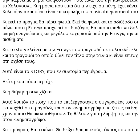
το Χόλυγουντ. Κι η μοίρα που είπα ότι την είχε στημένη, έχει κάν
Καλιφόρνια και τώρα είναι επικεφαλής του
musical
department
του 
Κι εκεί το πράγμα θα πάρει φωτιά. Εκεί θα φανεί και το αδιέξοδο σ
πάνω που η Εττινγκ προχωρεί σε διαζύγιο, θα αποπειραθεί να δολο
σκηνή αναγνώρισης και μεγάλου ευχαριστώ από την Εττινγκ, την 
αισθήματα.
Και το
story
κλείνει με την Εττινγκ που τραγουδά σε πολυτελές κλαμ
και το τραγούδι το οποίο δίνει τον τίτλο στην ταινία κι είναι επι
στη σχέση τους.
Αυτό είναι το
STORY
, που εν συντομία περιέγραψα.
Δείτε μέσα πόσα περιέχει
Κι η διήγηση συνεχίζεται.
Αυτό λοιπόν το
story
, που το επεξεργάστηκε ο συγγραφέας του σε
εκτιναχθεί στο τραγούδι, και στον κινηματογράφο παίζει ως εκείνη
χρόνια που θα ακολουθήσουν. Τη θέλουν για τη λάμψη της και την
στον κινηματογράφο.
Και πράγματι, θα το κάνει. Θα δείξει δραματικούς τόνους που στα 