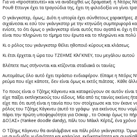
Για να «προστατευτεί» και να αναδειχθεί ως δραματική
η Ντόρις Ντ
Ρουθ Εττινγκ έχει τα τραγούδια της, έχει τη φιλοδοξία να γίνει τ
Ο γκάνγκστερ, όμως,; Διότι η ιστορία έχει σύνθετους χαρακτήρες.
σιχαίνεσαι κι εσύ τον γκάνγκστερ με την κτηνώδη συμπεριφορά και
ενίοτε, το ότι όμως ο γκάνγκστερ είναι αυτός που αγαπά κι όχι η Ε
είναι που πληρώνει το τίμημα του έρωτα και το πληρώνει και πολύ 
Κι ο ρόλος του γκάνγκστερ θέλει ηθοποιό κύρους και κλάσεως.
Κι έτσι έρχεται η ώρα του ΤΖΕΗΜΣ ΚΆΓΚΝΕΥ, του μεγάλου αυτού
Βλέπετε πως στήνονται και κτίζονται σταδιακά οι ταινίες;
Αυτομάτως όλο αυτό έχει τεράστιο ενδιαφέρον. Είπαμε η Ντόρις Ντα
ρεύμα που είχε κάποτε, δεν είναι όμως κι εκτός πιάτσας . Κάθε άλλ
Το ποιος είναι ο Τζέημς Κάγκνευ και καταφεύγουν σε αυτόν είναι τ
είχε παίξει εκπληκτικούς του είδους. Μία από τις ταινίες εκείν
είχε πει ότι αυτή είναι η ταινία που τον στοίχειωσε και τον έκαν
ρόλος του Τζέημς Κάγκνευ (αυτό το γράφω
για εκείνους που νομ
πάρει την πρώτη υποψηφιότητα για Οσκαρ , το Οσκαρ όμως το πήρ
ΔΟΞΑΣ» (
Yankee
doodle
dandy
), πάλι του Μάικλ Κέρτιζ, ένα χρόν
Ο Τζέημς Κάγκνευ θα αναλάμβανε και πάλι ρόλο γκάνγκστερ. Όμως
να συνδυάζει χυδαιότητα και καψούρα, εκδικητικότητα και συναίσθ