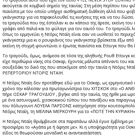
ακούγεται σε κομβικό σημείο της ταινίας: Στη μέση περίπου του φ
πιανίστα με τον οποίο υπήρχε αισθηματική διάθεση αλλά που φοβ
γκάνγκστερ για να παρακολουθεί τις κινήσεις της και να του δώσει
τα τραγούδια που της έστειλαν κι αν κάποιο της άρεσε, εκείνη του 
γράψει από παλιά και το φύλαγε για τον εαυτό του. Το τραγ
o
ύδι λ
όπως το ερμηνεύει η Ντόρις Νταίη είναι σαν να υιοθετεί το περιε
γκάνγκστερ μια κι ο ρουφιάνος του γκάνγκστερ βρίσκεται έξω από
εκείνη τη στιγμή φουντώνει ο έρωτας πιανίστα και Εττινγκ που θα 
Το τραγούδι, όμως, ανάμεσα σε τόσα της αληθινής Ρουθ Εττινγκ κα
είχε περιθώρια νίκης στα Οσκαρ, έχοντας μάλιστα απέναντι του και 
σουξεδάκι το δικό της που αποκόμισε από την ταινία η Ντόρις Ντ
ΡΕΠΕΡΤΟΡΙΟΥ ΝΤΟΡΙΣ ΝΤΑΙΗ.
Η Ντόρις Νταίη δεν προτάθηκε εδώ για το Οσκαρ, ως ερμηνευτικό 
χρόνο την κάλεσαν για πρωταγωνίστρια του ΧΙΤΣΚΟΚ στο «Ο ΑΝΘ
πήρε ΟΣΚΑΡ ΤΡΑΓΟΥΔΙΟΥ , βγήκε από την ταινία, της ήρθε μια ωραι
με ένα αστυνομικό, χιτσκοκικού τύπου του πανάξιου και παραγνω
του Χόλυγουντ ΛΟΥΕΛΑ ΠΑΡΣΟΝΣ κατηγόρησε στην κουτσομπολίστ
Ντόρις Νταίη, τη ΜΕΛΙΝΑ ΜΕΡΚΟΥΡΗ για το «ΠΟΤΕ ΤΗΝ ΚΥΡΙΑΚΗ»
Η Ντόρις Νταίη θριάμβευσε στα παραπάνω αλλά έγινε έμβλημα με τι
προσφέρει το «Αγάπα με ή άφησε με». Κι η υποψηφιότητα για Ο
είδος τη θεωρούσαν μοναδική κι αναντικατάστατη.