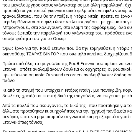
που μεγαλούργησε στους γκάνγκστερ σε μια άλλη παραλλαγή, όχι 
προορίζεται για τυπικό γκανγκστερικό φιλμ ούτε για φιλμ νουάρ α
τραγουδίστρια , που θα την παίξει η Ντόρις Νταίη, πρέπει το έρ
περιλαμβάνονται στο φιλμ ώστε να λειτουργήσει , με χρώμα και γκ
Μπροντγουέι, στα Χόλυγουντ, στα κλαμπ της αφρόκρεμας,
όλα αυ
τόνους έφτιαξε την παραλλαγή του γκάνγκστερ του, πρόσθεσε ένα α
υποψηφιότητα του για το Οσκαρ.
Όμως έργο για την Ρουθ Εττινγκ που θα την ερμηνεύσει η Ντόρις 
σκηνοθέτης ΤΣΑΡΛΣ ΒΙΝΤΟΡ που σιωπηλά κινεί και διαχειρίζεται 
Πρώτα από όλα, τα τραγούδια της Ρουθ Εττινγκ που πρέπει να εν
Εττινγκ , οπότε αναλαμβάνουν δουλειά οι ορχήστρες, οι μουσικοί 
πρωτεύουσα σημασία Οι
sound
recorders
αναλαμβάνουν δράση σε 
πλάνο.
Κι από τη στιγμή που υπάρχει η Ντόρις Νταίη , μια πανάκριβη, κορ
δουλειές, χρειάζεται κι αυτή δικά της τραγούδια, να φύγει και με κά
Από τα πολλά που ακούγονται, το δικό της,
που προτάθηκε για το
άλλωστε προτάθηκαν κι οι ηχολήπτες για την ηχητική πανδαισία κα
σενάριο, ώστε να μην απορούν οι γνωστοί και μη εξαιρετέοι γιατί 
Εττινγκ-όπως τόνισα)
Το τραγούδι αυτό που έχει τον τίτλο «
I
’
LL
NEVER
STOP
LOVING
Y