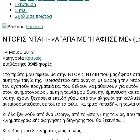
Εκτύπωση
E-mail
Σχολίασε πρώτος!
Pantimo
ΝΤΟΡΙΣ ΝΤΑΙΗ- «ΑΓΑΠΑ ΜΕ ‘Η ΑΦΗΣΕ ΜΕ» (Lo
14 Μαΐου 2019
Κατηγορία
Κριτικές
Διαβάστηκε
3945
φορές
Στο πρώτο μου αφιέρωμα στην ΝΤΟΡΙΣ ΝΤΑΙΗ που μας άφησε στα 9
αυτή την ταινία της. Περισσότερο από ανάγκη, με αφορμή την Ντ
τον αγαπούν πραγματικά και που θέλουν να μαθαίνουν για αυτόν. 
στον κινηματογράφο , αυτή η ταινία μου δίνει την έμπνευση και το 
να την έχουν ξεχάσει κι επειδή γύρω από την αλησμόνητη καλλιτέ
αντιπροσωπεύεται σε τούτο το φιλμ. Και τρίτο «επειδή», η ταινία 
Κι όλα ξεκινούν από ένα «
story
», από το «
story
» της ταινίας, π
κινηματογραφικής αφήγησης ή διήγησης που θα ξεκινήσω .
Κι η βάση του ξεκινήματος μιάς ταινίας.