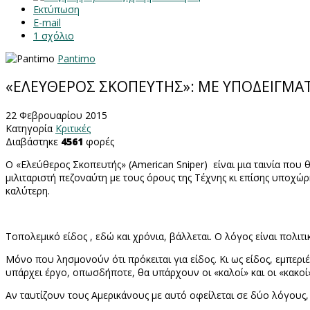
Εκτύπωση
E-mail
1
σχόλιο
Pantimo
«ΕΛΕΥΘΕΡΟΣ ΣΚΟΠΕΥΤΗΣ»: ΜΕ ΥΠΟΔΕΙΓΜΑ
22 Φεβρουαρίου 2015
Κατηγορία
Κριτικές
Διαβάστηκε
4561
φορές
Ο «Ελεύθερος Σκοπευτής» (
American
Sniper
) είναι μια ταινία πο
μιλιταριστή πεζοναύτη με τους όρους της Τέχνης κι επίσης υποχώ
καλύτερη.
To
πολεμικό είδος , εδώ και χρόνια, βάλλεται. Ο λόγος είναι πολιτι
Μόνο που λησμονούν ότι πρόκειται για είδος. Κι ως είδος, εμπεριέ
υπάρχει έργο, οπωσδήποτε, θα υπάρχουν οι «καλοί» και οι «κακο
Αν ταυτίζουν τους Αμερικάνους με αυτό οφείλεται σε δύο λόγους, 