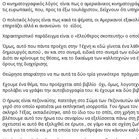
Ο κινηματογραφικός λόγος είναι πως ο αμερικάνικος κινηματογράφ
τις ευρωπαικές, που, προς τα έξω τουλάχιστον, δείχνουν ότι υπη
Ο πολιτικός λόγος είναι πως κακά τα ψέματα, οι Αμερικανοί εξακολ
επηρεάζει αλλά κι ανανεώνει το είδος.
Χαρακτηριστικό παράδειγμα είναι ο «Ελεύθερος σκοπευτής» ο οποί
Όμως, αυτό που πάντα προέχει στην Τέχνη κι εδώ γίνεται ένα λάθος
δημιουργός αυτού , αν και στο σινεμά, ειδικά στο σινεμά των ειδώ
Διότι αν κρίνουμε τις θέσεις, και το δικαίωμα των καλλιτεχνών να
όρους της διαχείρισης.
Θεώρησα απαραίτητο να πω αυτά τα δύο-τρία γενικότερα πράγματα
Εχουμε ένα θέμα, που προέρχεται από βιβλίο όχι, όμως, λογοτεχ
προλάβει να γράψει την αυτοβιογραφία του. Κι έχουμε και δύο βι
Ο ήρωας είναι πεζοναύτης. Κατετάγη στο Σώμα των Πεζοναυτών αλλ
γερό στο οποίο κρατιέται μια εκπληκτική ισορροπία. Τον ήρωα τον π
σκληρό Τέξας, εκπαιδεύτηκε, από το ίδιο του το σπίτι, στη χρήση 
βλέπουμε αυτό τον ήρωα του σεναρίου να εξελίσσεται πάνω στη βία
σχετιστεί κι αυτό θα εξελιχθεί σε έρωτα , σε γάμο και σε σχέση ζω
αυτά για τα οποία και με τα οποία τον ανέθρεψαν τον κάνουν καλό