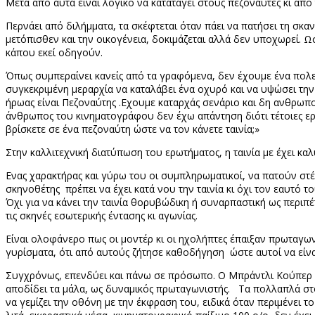
Μετά από αυτά είναι λογικό να καταταγεί στους πεζοναύτες κι απ
Περνάει από διλήμματα, τα σκέφτεται όταν πάει να πατήσει τη σκαν
μετόπισθεν και την οικογένεια, δοκιμάζεται αλλά δεν υποχωρεί. Ω
κάπου εκεί οδηγούν.
Όπως συμπεραίνει κανείς από τα γραφόμενα, δεν έχουμε ένα πολεμ
συγκεκριμένη μεραρχία να καταλάβει ένα οχυρό και να υψώσει την
ήρωας είναι Πεζοναύτης .Εχουμε καταρχάς σενάριο και δη ανθρωπο
άνθρωπος του κινηματογράφου δεν έχω απάντηση διότι τέτοιες ερ
βρίσκετε σε ένα πεζοναύτη ώστε να τον κάνετε ταινία;»
Στην καλλιτεχνική διατύπωση του ερωτήματος, η ταινία με έχει κα
Ενας χαρακτήρας και γύρω του οι συμπληρωματικοί, να πατούν στ
σκηνοθέτης πρέπει να έχει κατά νου την ταινία κι όχι τον εαυτό τ
Όχι για να κάνει την ταινία θορυβώδικη ή συναρπαστική ως περιπέ
τις σκηνές εσωτερικής έντασης κι αγωνίας.
Είναι ολοφάνερο πως οι μοντέρ κι οι ηχολήπτες έπαιξαν πρωταγων
γυρίσματα, ότι από αυτούς ζήτησε καθοδήγηση ώστε αυτοί να είν
Συγχρόνως, επενδύει και πάνω σε πρόσωπο. Ο Μπράντλι Κούπερ πο
αποδίδει τα μάλα, ως δυναμικός πρωταγωνιστής. Τα πολλαπλά στοι
να γεμίζει την οθόνη με την έκφραση του, ειδικά όταν περιμένει τ