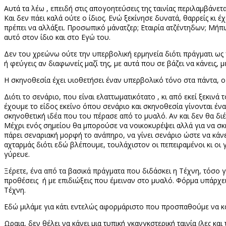
Αυτά τα λέω , επειδή στις απογοητεύσεις της ταινίας περιλαμβάνετ
Και δεν πάει καλά ούτε ο ίδιος. Ενώ ξεκίνησε δυνατά, θαρρείς κι έχ
πρέπει να αλλάξει. Προσωπικό μάνατζερ; Εταιρία ατζέντηδων; Μή
αυτό στον ίδιο και στο Εγώ του.
Δεν του χρεώνω ούτε την υπερβολική ερμηνεία διότι πράγματι ως 
ή φεύγεις αν διαφωνείς μαζί της, με αυτά που σε βάζει να κάνεις, μ
Η σκηνοθεσία έχει υιοθετήσει έναν υπερβολικό τόνο στα πάντα, ο 
Διότι το σενάριο, που είναι ελαττωματικότατο , κι από εκεί ξεκι
έχουμε το είδος εκείνο όπου σενάριο και σκηνοθεσία γίνονται ένα
σκηνοθετική ιδέα που του πέρασε από το μυαλό. Αν και δεν θα δ
Μέχρι ενός σημείου θα μπορούσε να νοικοκυρέψει αλλά για να σκη
πάρει σεναριακή μορφή το ανάπηρο, να γίνει σενάριο ώστε να κάνε
αχταρμάς διότι εδώ βλέπουμε, τουλάχιστον οι πεπειραμένοι κι οι 
γύρευε.
Ξέρετε, ένα από τα βασικά πράγματα που διδάσκει η Τέχνη, τόσο για
προθέσεις
ή με επιδιώξεις που έμειναν στο μυαλό. Φόρμα υπάρχει 
Τέχνη.
Εδώ μιλάμε για κάτι εντελώς αφορμάριστο που προσπαθούμε να κ
Ωραια, δεν θέλει να κάνει μια τυπική γκανγκστερική ταινία (λες κα