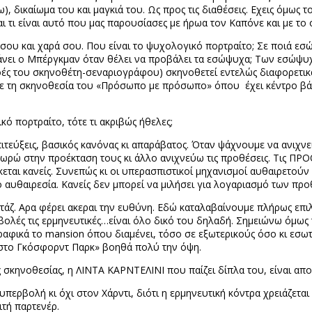
δικαίωμα του και μαγκιά του. Ως προς τις διαθέσεις. Εχεις όμως τ
ι τι είναι αυτό που μας παρουσίασες με ήρωα τον Καπόνε και με το 
 σου και χαρά σου. Που είναι το ψυχολογικό πορτραίτο; Σε ποιά εσ
άνει ο Μπέργκμαν όταν θέλει να προβάλει τα εσώψυχα; Των εσώψυχω
πιρροές του σκηνοθέτη-σεναριογράφου) σκηνοθετεί εντελώς διαφορετ
 με τη σκηνοθεσία του «Πρόσωπο με πρόσωπο» όπου
έχει κέντρο β
κό πορτραίτο, τότε τι ακριβώς ήθελες;
πιτεύξεις, βασικός κανόνας κι απαράβατος. Όταν ψάχνουμε να ανιχνε
ρώ στην προέκταση τους κι άλλο ανιχνεύω τις προθέσεις. Τις ΠΡΟΘΕ
ρίσκεται κανείς. Συνεπώς κι οι υπερασπιστικοί μηχανισμοί αυθαιρετ
ο αυθαιρεσία. Κανείς δεν μπορεί να μιλήσει για λογαριασμό των πρ
άζ. Αρα φέρει ακεραι την ευθύνη. Εδώ καταλαβαίνουμε πλήρως επιλ
ολές τις ερμηνευτικές…είναι όλο δικό του δηλαδή. Σημειώνω όμως τ
γραφικά το
mansion
όπου διαμένει, τόσο σε εξωτερικούς όσο κι εσ
στο Γκόσφορντ Παρκ» βοηθά πολύ την όψη.
 σκηνοθεσίας, η ΛΙΝΤΑ ΚΑΡΝΤΕΛΙΝΙ που παίζει δίπλα του, είναι απο
περβολή κι όχι στον Χάρντι, διότι η ερμηνευτική κόντρα χρειάζεται
ιτή παρτενέρ.