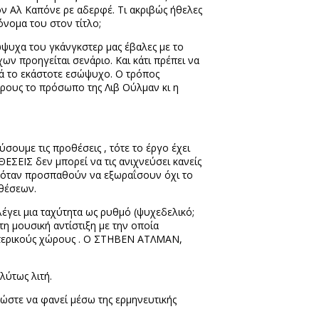
ον Αλ Καπόνε ρε αδερφέ. Τι ακριβώς ήθελες
όνομα του στον τίτλο;
ώψυχα του γκάνγκστερ μας έβαλες με το
ν προηγείται σενάριο. Και κάτι πρέπει να
ικά το εκάστοτε εσώψυχο. Ο τρόπος
άρους το πρόσωπο της Λιβ Ούλμαν κι η
ύσουμε τις προθέσεις , τότε το έργο έχει
ΣΕΙΣ δεν μπορεί να τις ανιχνεύσει κανείς
ούν όταν προσπαθούν να εξωραΐσουν όχι το
οθέσεων.
έγει μια ταχύτητα ως ρυθμό (ψυχεδελικό;
η μουσική αντίστιξη με την οποία
ωτερικούς χώρους . Ο ΣΤΗΒΕΝ ΑΤΛΜΑΝ,
λύτως λιτή.
 ώστε να φανεί μέσω της ερμηνευτικής