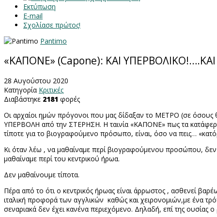
Εκτύπωση
E-mail
Σχολίασε πρώτος!
Pantimo
«ΚΑΠΟΝΕ» (Capone): ΚΑΙ ΥΠΕΡΒΟΛΙΚΟ!….ΚΑ
28 Αυγούστου 2020
Κατηγορία
Κριτικές
Διαβάστηκε
2181
φορές
Οι αρχαίοι ημών πρόγονοι που μας δίδαξαν το ΜΕΤΡΟ (σε όσους θέ
ΥΠΕΡΒΟΛΗ από την ΣΤΕΡΗΣΗ. Η ταινία «ΚΑΠΟΝΕ» πως τα κατάφερε ν
τίποτε για το βιογραφούμενο πρόσωπο, είναι, όσο να πεις… «κατ
Κι όταν λέω , να μαθαίναμε περί βιογραφούμενου προσώπου, δεν 
μαθαίναμε περί του κεντρικού ήρωα.
Δεν μαθαίνουμε τίποτα.
Πέρα από το ότι ο κεντρικός ήρωας είναι άρρωστος , ασθενεί βαρέως
ιταλική προφορά των αγγλικών
καθώς και χειρονομιών,με ένα τρό
σεναριακά δεν έχει κανένα περιεχόμενο. Δηλαδή, επί της ουσίας 