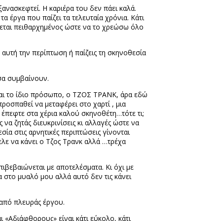
ξανασκεφτεί. Η καριέρα του δεν πάει καλά.
 τα έργα που παίζει τα τελευταία χρόνια. Κάτι
νεται πειθαρχημένος ώστε να το χρεώσω όλο
αυτή την περίπτωση ή παίζεις τη σκηνοθεσία
όσα συμβαίνουν.
είναι το ίδιο πρόσωπο, ο ΤΖΟΣ ΤΡΑΝΚ, άρα εδώ
ροσπαθεί να μεταφέρει στο χαρτί , μια
έπεφτε στα χέρια καλού σκηνοθέτη…τότε τι;
να ζητάς διευκρινίσεις κι αλλαγές ώστε να
σία στις αρνητικές περιπτώσεις γίνονται
ελε να κάνει ο Τζος Τρανκ αλλά …τρέχα
επιβεβαιώνεται με αποτελέσματα. Κι όχι με
α στο μυαλό μου αλλά αυτό δεν τις κάνει
 από πλευράς έργου.
ι «Αδιάφθορους» είναι κάτι εύκολο, κάτι