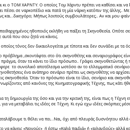
αι κι ο ΤΟΜ ΧΑΡΝΤΥ. Ο οποίος Τομ Χάρντυ πρέπει να καθίσει και να 
ει πέσει σε ναρκοπέδιο και πατά τη μία νάρκη κατόπιν της άλλης.. Με
πως και…δικηγόρο; Μήπως λοιπούς συμβουλάτορες;.. Αν και μου φαί
πειθαρχημένος ηθοποιός εκλήθη να παίξει τη Σκηνοθεσία. Οπότε σε 
ε αυτά που σου ζητά να κάνεις.
οποίος τόνος δεν δικαιολογείται με τίποτα και δεν συνάδει με τα 
νά το πρόβλημα ,σκοντάφτει στο ότι σκηνοθέτης και σεναριογράφος 
 πράγμα, όταν τα κάνει το ίδιο πρόσωπο.. Γράφει σκηνοθετώντας ή π
ιέφερε
το συνολικό αποτέλεσμα ωστόσο αν το ελλειμματικό σενάριο 
νοθετήσεις ένα ανάπηρο σενάριο πρέπει ως σκηνοθέτης να αρχίσεις 
ις σκηνοθεσία. Όταν το πρόσωπο είναι το ίδιο, σενάριο και σκηνοθε
γνωρίζοντες από κανόνες της Κινηματογραφικής Τέχνης, πως κάτι ήθ
 τη δημιουργία της όσο και για την κριτική της, είναι πως η Τέχνη 
για να μεταβάλει τις ιδέες σε Τέχνη. Κι εγώ εχω ιδέες σκόρπιες μέσ
αταλάβουμε τι θέλει να πει…Ναι, όχι από πλευράς δυσνόητου αλλά
ι το να κάνεις «Νονούς»
ή έστω «Καλά παιδιά» ή «Ιρλανδούς» αλλά κα