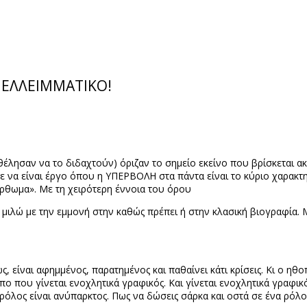
Ι ΕΛΛΕΙΜΜΑΤΙΚΟ!
λησαν να το διδαχτούν) όριζαν το σημείο εκείνο που βρίσκεται ακ
α είναι έργο όπου η ΥΠΕΡΒΟΛΗ στα πάντα είναι το κύριο χαρακτηρ
όρθωμα». Με τη χειρότερη έννοια του όρου
μιλώ με την εμμονή στην καθώς πρέπει ή στην κλασική βιογραφία. Μ
, είναι αφημμένος, παρατημένος και παθαίνει κάτι κρίσεις. Κι ο ηθο
πο που γίνεται ενοχλητικά γραφικός. Και γίνεται ενοχλητικά γραφικ
ο ρόλος είναι ανύπαρκτος. Πως να δώσεις σάρκα και οστά σε ένα ρόλ