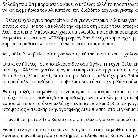
δηλαδή που θα μπορούσε να κάνει ο καθένας αλλά το προσπερνάω), 
να κάνεις με ήρωα τον Αλ Καπόνε, τον διαβόητο αρχιγκάνγκστερ κα
Ηθελες ψυχολογικό πορτραίτο κι όχι γκανγκστερικό φιλμ; Με γειά
σενάριο σου ; Με το να κολλάς την κάμερα στη μούρη του, όπως κ
λέει.. Διότι κι ο Μπέργκμαν (χωρίς να γνωρίζω ποιες είναι οι ε
σκηνοθεσίας του στην «Εβδόμη σφραγίδα» δεν έχει καμία σχέση
κάμερα καραδοκεί να πέσει πάνω σε αυτό το πρόσωπο..
Αν , πάλι, δεν ήθελες ούτε γκανγκστερική ταινία ούτε και ψυχολογι
Ο,τι κι αν ήθελες , σε αποτέλεσμα δεν σου βγήκε. Η Τέχνη θέλει ε
αποτύχει. Άλλο ανιχνεύω πράγματα υπαρκτά στο έργο οπότε προχω
διότι δεν τις ξέρει κανείς διότι στο μυαλό του καλλιτέχνη δεν β
υπαρκτό αλλά το αβέβαιο. Το αβέβαιο δεν κάνει Τέχνη. Κάνει μόν
Εν τω μεταξύ, ο σκηνοθέτης-σεναριογράφος υπογράφει και το μοντ
υπάρχει τέτοιος.. ρυθμός?)
και προβολής των κοντινών με τις υπερβ
«υποσκάπτεται» το όλον αλλά έχει ενδιαφέρον και βέβαια σκηνο
υποψήφιος για Οσκαρ Σκηνογραφικής Διεύθυνσης
στο «Εγκλημα 
Σε αντίθεση με τον Τομ Χάρντυ που υπερβάλει για λογαριασμό της
Είναι κι ο λόγος που με σπρώχνει να χρεώσω στη σκηνοθεσία την υ
κόντρας, η αντίθεση δύο χαρακτήρων, ο πληθωρικός Καπόνε κι η λ