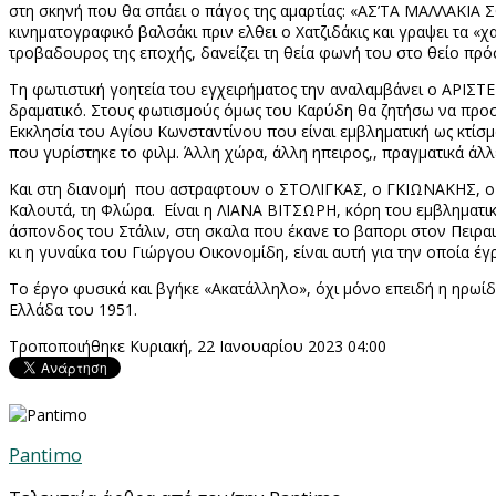
στη σκηνή που θα σπάει ο πάγος της αμαρτίας: «ΑΣ’ΤΑ ΜΑΛΛΑΚΙΑ ΣΟ
κινηματογραφικό βαλσάκι πριν ελθει ο Χατζιδάκις και γραψει τα 
τροβαδουρος της εποχής, δανείζει τη θεία φωνή του στο θείο 
Τη φωτιστική γοητεία του εγχειρήματος την αναλαμβάνει ο ΑΡΙΣΤ
δραματικό. Στους φωτισμούς όμως του Καρύδη θα ζητήσω να προσέξε
Εκκλησία του Αγίου Κωνσταντίνου που είναι εμβληματική ως κτίσμα
που γυρίστηκε το φιλμ. Άλλη χώρα, άλλη ηπειρος,, πραγματικά άλλ
Και στη διανομή
που αστραφτουν ο ΣΤΟΛΙΓΚΑΣ, ο ΓΚΙΩΝΑΚΗΣ, ο Χ
Καλουτά, τη Φλώρα.
Είναι η ΛΙΑΝΑ ΒΙΤΣΩΡΗ, κόρη του εμβληματι
άσπονδος του Στάλιν, στη σκαλα που έκανε το βαπορι στον Πειραι
κι η γυναίκα του Γιώργου Οικονομίδη, είναι αυτή για την οποία έγ
Το έργο φυσικά και βγήκε «Ακατάλληλο», όχι μόνο επειδή η ηρωίδα 
Ελλάδα του 1951.
Τροποποιήθηκε Κυριακή, 22 Ιανουαρίου 2023 04:00
Pantimo