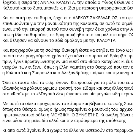
έρχεται η σειρά της ΑΝΝΑΣ ΚΑΛΟΥΤΑ, την οποία ο Φίνος θέλει να 
Καλουτά και το διατυμπάνιζε κι η ίδια με περισσή υπερηφανεια: Βεν
Και σε αυτή την επιθυμία, έρχεται ο ΑΛΕΚΟΣ ΣΑΚΕΛΛΑΡΙΟΣ, του φ
επιθυμούνται για την μοναδικότητα της Καλουτα, σε αυτό το σημείο
είναι υπό την επιρροή αυτού που συνέβη πριν δέκα χρόνια στην 
που η ίδια επιθυμούσε, σε δραματική ηθοποιό και μάλιστα πήρε Ο
Και θέλησαν να κάνουν το εδώ ομόλογο με την ΚΑΛΟΥΤΑ.
Και προχωρούν με τη σούπερ διανομή ώστε να στηθεί το έργο ως 
οποία τον προηγούμενο χρόνο έχει κάνει εισπρακτικό θρίαμβο πρ
πριν, έγινε πρωταγωνιστής εν μια νυκτί στο θίασο Κατερίνας κι έ
νεαρών ,των ενζενυ, όπως η Ελλη Λαμπέτη στο θεατρικό που τον ε
η Καλουτά κι η Σμαρουλα κι ο Αλεξανδράκης παίρνει και την κινημ
Όλα σε τουτο εδώ το φιλμ έγιναν. Και φυσικά για το ρόλο του 
ιδανικός για ρόλους ωριμου εραστή, τον είδαμε και στις άλλες ται
στο «Rex"» με το «Μ’αγαπά δεν μ’αγαπα» και μία μεγαλειωδη περιο
Με αυτά τα υλικα προχωρούν το κτίσιμο και βέβαια ο ευφυής Σακελ
όπως στο θέατρο, όμως ο ήρωας παραμένει ο μουσικός του αρχικού 
πρωταγωνιστικό ρόλο η ΜΟΥΣΙΚΗ. Ο ΣΥΝΘΕΤΗΣ. Κι αναλαμβάνει ο Μ
είναι μέσα στη μελωδία αλλά και την ατμόσφαιρα της υπόθεσης.
Κι από αυτά βγαίνει ένα (χωρις τα άλλα να υστερούν στο παραμικρ