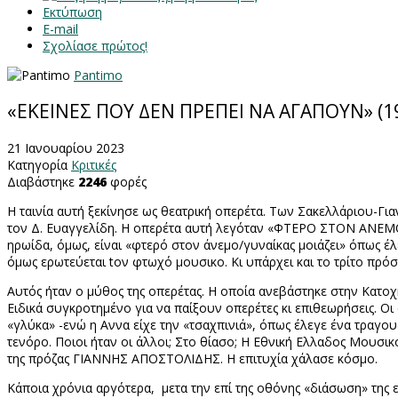
Εκτύπωση
E-mail
Σχολίασε πρώτος!
Pantimo
«ΕΚΕΙΝΕΣ ΠΟΥ ΔΕΝ ΠΡΕΠΕΙ ΝΑ ΑΓΑΠΟΥΝ» (
21 Ιανουαρίου 2023
Κατηγορία
Κριτικές
Διαβάστηκε
2246
φορές
Η ταινία αυτή ξεκίνησε ως θεατρική οπερέτα. Των Σακελλάριου-Για
τον Δ. Ευαγγελίδη. Η οπερέτα αυτή λεγόταν «ΦΤΕΡΟ ΣΤΟΝ ΑΝΕΜΟ» α
ηρωίδα, όμως, είναι «φτερό στον άνεμο/γυναίκας μοιάζει» όπως έ
όμως ερωτεύεται
t
ον φτωχό μουσικο. Κι υπάρχει και το τρίτο πρ
Αυτός ήταν ο μύθος της οπερέτας. Η οποία ανεβάστηκε στην Κατο
Ειδικά συγκροτημένο για να παίξουν οπερέτες κι επιθεωρήσεις. Οι
«γλύκα» -ενώ η Αννα είχε την «τσαχπινιά», όπως έλεγε ένα τραγ
τενόρο. Ποιοι ήταν οι άλλοι; Στο θίασο; Η Εθνική Ελλαδος Μο
της πρόζας ΓΙΑΝΝΗΣ ΑΠΟΣΤΟΛΙΔΗΣ. Η επιτυχία χάλασε κόσμο.
Κάποια χρόνια αργότερα,
μετα την επί της οθόνης «διάσωση» τη