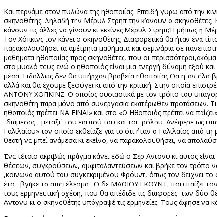
Και περνάμε στον πυλώνα της ηθοποιίας. Επειδή γυρω από την κιν
σκηνοθέτης. Δηλαδή την Μέρυλ Στρηπ την κ’ανουν ο σκηνοθέτες; Κ
κάνουν τις άλλες να γίνουν κι εκείνες Μέρυλ Στρηπ;‘Η μήπως η Μέ
Τον Χόπκινς τον κάνει ο σκηνοθέτης; Διαφορετικά θα ήταν ένα τί
παρακολουθήσει τα αμέτρητα μαθήματα και σεμινάρια σε πανεπιστη
μαθήματα ηθοποιίας προς σκηνοθέτες, που οι περισσότεροι,ακόμα
στο μυαλό τους ενώ ο ηθοποιός είναι μια ενεργή δύναμη εξού και
μέσα. Ειδάλλως δεν θα υπήρχαν βραβεία ηθοποιίας Θα ηταν όλα βρ
αλλά και θα έχουμε ξεφύγει κι από την κριτική. Στην οποία επι
ΑΝΤΟΝΥ ΧΟΠΚΙΝΣ. Ο οποίος ουσιαστικά με τον τρόπο του υπαγορεύε
σκηνοθέτη παρα μόνο από συνεργασία εκατέρωθεν προτάσεων. Τι 
ηθοποιός πρέπει ΝΑ ΕΙΝΑΙ» και στο «Ο Ηθοποιός πρέπει να παίζει
-διάμεσος , μεταξύ του εαυτού του και του ρόλου. Ανέφερε ως υ
Γαλιλαίου» τον οποίο εκθείαζε για το ότι ήταν ο Γαλιλαίος από τη
θεατή να μπεί ανάμεσα κι εκείνο, να παρακολουθήσει, να απολαύσε
Ένα τέτοιο ακριβώς πράγμα κάνει εδώ ο Σερ Αντονυ κι αυτος είναι
θέσεων, συγκρούσεων, αμφιταλαντεύσεων και βρήκε τον τρόπο να τα
,κοινωνό αυτού του συγκεκριμένου Φρόυντ, όπως τον δειχνει το 
έτσι
βγήκε το αποτέλεσμα.
Ο δε ΜΑΘΙΟΥ ΓΚΟΥΝΤ, που παίζει τον 
τους ερμηνευτική σχέση, που θα απέδιδε τις διαφορές
των δύο θέ
Αντονυ κι ο σκηνοθέτης υπόγραψέ τις ερμηνείες. Τους άφησε να κά