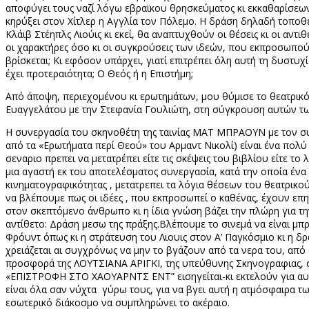
αποφύγει τους ναζί λόγω εβραϊκου θρησκεύματος κι εκκαθαρίσεων,
κηρύξει στον Χίτλερ η Αγγλία τον Πόλεμο. Η δράση δηλαδή τοποθε
Κλάιβ Στέηπλς Λιούις κι εκεί, θα αναπτυχθούν οι θέσεις κι οι αν
οι χαρακτήρες όσο κι οι συγκρούσεις των ιδεών, που εκπροσωπούν 
βρίσκεται; Κι εφόσον υπάρχει, γιατί επιτρέπει όλη αυτή τη δυστυχ
έχει προτεραιότητα; Ο Θεός ή η Επιστήμη;
Από άποψη, περιεχομένου κι ερωτημάτων, μου θύμισε το θεατρικό
Ευαγγελάτου με την Στεφανία Γουλιώτη, στη σύγκρουση αυτών των
Η συνεργασία του σκηνοθέτη της ταινίας ΜΑΤ ΜΠΡΑΟΥΝ με τον συ
από τα «Ερωτήματα περί Θεού» του Αρμαντ Νικολί) είναι ένα πολύ
σεναριο πρεπει να μετατρέπει είτε τις σκέψεις του βιβλίου είτε τ
μια αγαστή εκ του αποτελέσματος συνεργασία, κατά την οποία ένα
κινηματογραφικότητας , μετατρεπει τα λόγια θέσεων του θεατρικο
να βλέπουμε πως οι ιδέες , που εκπροσωπεί ο καθένας, έχουν επη
στον σκεπτόμενο άνθρωπο κι η ίδια γνώση βάζει την πλώρη για τ
αντίθετο: Δράση μεσω της πράξης.Βλέπουμε το σινεμά να είναι μπρ
Φρόυντ όπως κι η στράτευση του Λιουις στον Α’ Παγκόσμιο κι η δ
χρειάζεται αι συγχρόνως να μην το βγάζουν από τα νερα του, από α
προσφορά της ΛΟΥΤΣΙΑΝΑ ΑΡΙΓΚΙ, της υπεύθυνης Σκηνογραφιας, 
«ΕΠΙΣΤΡΟΦΗ ΣΤΟ ΧΑΟΥΑΡΝΤΣ ΕΝΤ” εισηγείται-κι εκτελούν για αυτ
είναι όλα σαν νύχτα
γύρω τους, για να βγει αυτή η ατμόσφαιρα 
εσωτερικό διάκοσμο να συμπληρώνει το ακέραιο.