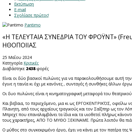
Εκτύπωση
E-mail
Σχολίασε πρώτος!
Pantimo
«Η ΤΕΛΕΥΤΑΙΑ ΣΥΝΕΔΡΙΑ ΤΟΥ ΦΡΟΫΝΤ» (Freu
ΗΘΟΠΟΙΙΑΣ
25 Μαΐου 2024
Κατηγορία
Κριτικές
Διαβάστηκε
2438
φορές
Είναι οι δύο βασικοί πυλώνες για να παρακολουθήσουμε αυτή την ται
έγινε η ταινία κι όχι με κανόνες , συνταγές ή συνθήκες άλλων έργω
Οι δυο πυλώνες είναι η κινηματογραφική μεταφορά του θεατρικο
Και βεβαια, το περιεχόμενο, μια κι ως ΕΡΓΟΚΕΝΤΡΙΚΌΣ, οφείλω 
Πλανητη, από τους αρχαίους τραγικούς και τον Σαίξπηρ ως τον Λόπ
Μπρεχτ που επαναλαμβάνει τα ίδια και τα υιοθετεί πλήρως κάνοντ
τους χαρακτήρες, ΑΠΟ ΤΟ ΜΥΘΟ ΞΕΚΙΝΑΜΕ. Πρώτα λοιπόν θα πιά
Ο μύθος στο συγκεκριμένο έργο, έχει να κάνει με τον πατέρα της 