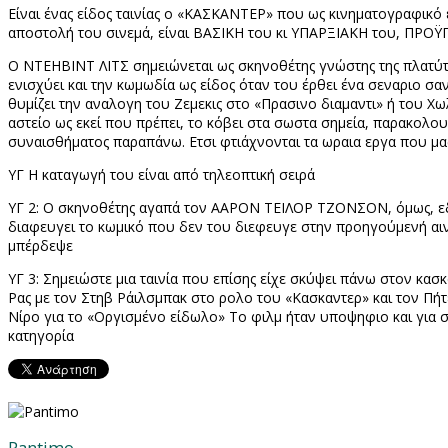
Είναι ένας είδος ταινίας ο «ΚΑΣΚΑΝΤΕΡ» που ως κινηματογραφικό
αποστολή του σινεμά, είναι ΒΑΣΙΚΗ του κι ΥΠΑΡΞΙΑΚΗ του, ΠΡΟ
Ο ΝΤΕΗΒΙΝΤ ΛΙΤΣ σημειώνεται ως σκηνοθέτης γνώστης της πλατύτε
ενισχύει και την κωμωδία ως είδος όταν του έρθει ένα σεναριο σαν
θυμίζει την αναλογη του Ζεμεκις στο «Πρασινο διαμαντι» ή του Χω
αστείο ως εκεί που πρέπει, το κόβει στα σωστα σημεία, παρακολου
συναισθήματος παραπάνω. Ετσι φτιάχνονται τα ωραια εργα που
ΥΓ Η καταγωγή του είναι από τηλεοπτική σειρά
ΥΓ 2: Ο σκηνοθέτης αγαπά τον ΑΑΡΟΝ ΤΕΙΛΟΡ ΤΖΟΝΣΟΝ, όμως, εδ
διαφευγει το κωμικό που δεν του διεφευγε στην προηγούμενή αινία
μπέρδεψε
ΥΓ 3: Σημειώστε μια ταινία που επίσης είχε σκύψει πάνω στον κασκ
Ρας με τον Στηβ Ράιλσμπακ στο ρολο του «Κασκαντερ» και τον Πή
Νίρο για το «Οργισμένο είδωλο» Το φιλμ ήταν υποψηφιο και για σκη
κατηγορία