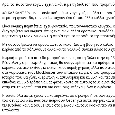
Αρα, το είδος των έργων έχει να κάνει με τη διάθεση που προμηνύε
«Ο ΚΑΣΚΑΝΤΕΡ» είναι ταινία καθαρά ψυχαγωγική, με όλα τα προσ
περισσή φροντίδα, σαν να έφτιαχναν ένα ΄όποιο άλλο καλλιτεχνι
Είναι κωμική περιπέτεια, έχει φαντασία, πρωταγωνιστικό ζευγάρι, 
διαχειρίζεται και κωμικά, όπως έκαναν κι άλλοι αρσενικοί συνάδε
παρτενέρ η ΕΜΙΛΥ ΜΠΛΑΝΤ η οποία εχει τα προσόντα της παρτενέ
Με αυτούς ξεκινά να ομορφαίνει το καλό. Διότι η βάση του καλού 
κυρίως από το Χόλυγουντ αλλα και το γαλλικό σινεμά ιδίως του χθ
Κωμική περιπέτεια που θα μπορούσε κανείς να τη βάλει στην ομάδ
Ρέυνολντς, ο μη συμπλεγματικός θα αναγνωρίσει τέτοια πράγματα σε
κομεντί, ναι μεν εκείνος κι εκείνη κι οι παρεξηγήσεις αλλά που ακ
στα γυρίσματα ενός
blockbuster
των οπτικών εφφε, όπου τραυματίζε
ιστορία που θα γίνει κι ερωτική κι αστυνομική και κωμική και περιπ
επιλέγει κωμικό τρόπο να μας φέρει κοντα σε αυτούς τους αφανείς 
σταρ και τα καρπώνεται και για εκείνους υπάρχει μόνο η αφάνεια.
Η ταινία όλα αυτά, χωρις να καταφεύγει σε κήρυγμα ή σε συντεχνι
του σεναρίου λέει πως δεν παίρνουν
Oscar
για αυτά, αφήνει και 
τελευταίως
και να δουμε ίσως στο μελλον και τους κασκαντερ να
υπόλοιπα.