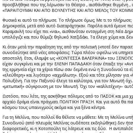
προσβλήθηκε που της λέρωσαν το θέατρο , αισθάνθηκε θιγμένη ,
«ΠΑΡΑΙΤΟΥΜΑΙ ΚΑΙ ΑΠΟ ΒΟΥΛΕΥΤΗΣ ΚΑΙ ΑΠΟ ΜΕΛΟς ΤΟΥ ΚΟΜΜΑ
Φυσικά κι αυτό το πλήρωσε. Το πλήρωσε όμως; Με τι το πλήρωσε; Δ
Δημοκρατία, μετά από αυτό διαταράχτηκαν. Παρόλα αυτά έμεινε πι
Καραμανλή του είχε πει «ναι», αισθανόταν ενταγμένη στη Νέα Δη
υπολόγιζε και που θύμιζε θηλυκό Χατζιδάκι. Τα έλεγε χύμα και δε
Κι όταν μετά την παραίτηση της από την πολιτική («ποτέ δεν παραι
συνοδεύτηκε από νέες αποφάσεις: Τώρα πλέον οφείλω να υπηρετή
αποστολή. Ετσι, έλαμψε ως «ΚΟΝΤΕΣΣΑ ΒΑΛΕΡΑΙΝΑ» του ΞΕΝΟΠΟΥΛΟ
είχαν συγκρίνει και με την ΕΛΕΝΗ ΠΑΠΑΔΑΚΗ όταν έπαιξε την «Αν
της ερμηνεία είχε τα χέρια πίσω σαν δεμένα ενώ η Συνοδινού τα ε
«ελεύθερη» και λιγότερο «αιχμάλωτη». Εξού και τότε μίλησαν για 
Πολυξένη. Για την Παξινού έλεγε τα καλύτερα, για τον Μινωτή όχι
«μετωπική» σύγκρουση με τον Μινωτή. Όχι τον «καλλιτέχνη»- αυτό
Ωστόσο, που λέτε, της ασκήθηκε πόλεμος από το ΠΑΣΟΚ και μια χ
αρχαίο δράμα είναι πράγματι ΠΟΛΙΤΙΚΗ ΠΡΑΞΗ. Και για αυτό θα πα
κόσμου τους υπαινιγμούς ακόμα και για ξένα κέντρα.
Για τη Μελίνα, που πολλοί θα θέλετε να μάθετε: Με τη Μελίνα υ
Συνοδινού (από πλευράς Μελίνας ουδέποτε εκδηλώθηκε) δεν ήταν «
διαφορετικές, κι η Κοτοπούλη τις λάτρευε και τις δύο. Η αντιπαλ