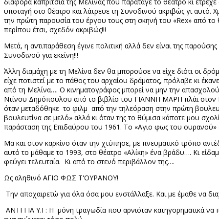
διάφορα καπρίτσια της Μελίνας που παράταγε το θέατρο κι έτρεχε
υποταγή στο θέατρο και λάτρευε τη Συνοδινού ακριβώς γι αυτό. 
την πρώτη παρουσία του έργου τους στη σκηνή του «
Rex
» από το
περίπου έτσι, σχεδόν ακριβώς!!!
Μετά, η αντιπαράθεση έγινε πολιτική αλλά δεν είναι της παρούσης 
Συνοδινού για εκείνη!!!
Άλλη διαμάχη με τη Μελίνα δεν θα μπορούσε να είχε διότι οι δ
είχε ποτιστεί με το πάθος του αρχαίου δράματος, πρόλαβε κι έκ
από τη Μελίνα…. Ο κινηματογράφος μπορεί να μην την απασχολούσ
Ντίνου Δημόπουλου από το βιβλίο του ΓΙΑΝΝΗ ΜΑΡΗ πλάι στον ΓΙΩ
όταν μεταδόθηκε το φιλμ από την τηλεόραση στην πρώτη βουλευτι
βουλευτίνα σε μελό» αλλά κι όταν της το θύμισα κάποτε μου σχο
παράσταση της Επιδαύρου του 1961. Το «Αγιο φως του ουρανού»
Μα και στον καρκίνο όταν την χτύπησε, με πνευματικό τρόπο αντέδ
αυτό το μάθαμε το 1993, στο θέατρο «Αλίκη» ένα βράδυ…. Κι είδαμ
φεύγει τελευταία. Κι από το στενό περιβάλλον της….
Ως αληθινό ΑΓΙΟ ΦΩΣ Τ'ΟΥΡΑΝΟΥ!
Την αποχαιρετώ για όλα όσα μου ενστάλλαξε. Και με έμαθε να δι
ΑΝΤΙ ΓΙΑ Υ.Γ: Η μόνη τραγωδία που αρνιόταν κατηγορηματικά να παίξ