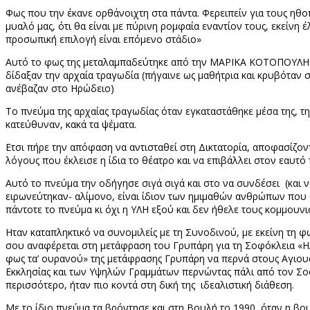
Φως που την έκανε ορθάνοιχτη στα πάντα. Φερειπείν για τους ηθ
μυαλό μας, ότι θα είναι με πύρινη ρομφαία εναντίον τους, εκείνη 
προσωπική επιλογή είναι επόμενο στάδιο»
Αυτό το φως της μεταλαμπαδεύτηκε από την ΜΑΡΙΚΑ ΚΟΤΟΠΟΥΛΗ κ
δίδαξαν την αρχαία τραγωδία (πήγαινε ως μαθήτρια και κρυβόταν 
ανέβαζαν στο Ηρώδειο)
Το πνεύμα της αρχαίας τραγωδίας όταν εγκαταστάθηκε μέσα της, τ
κατεύθυναν, κακά τα ψέματα.
Ετσι πήρε την απόφαση να αντισταθεί στη Δικτατορία, αποφασίζοντ
λόγους που έκλεισε η ίδια το θέατρο και να επιβάλλει στον εαυτ
Αυτό το πνεύμα την οδήγησε σιγά σιγά και στο να συνδέσει (και ν
ειρωνεύτηκαν- αλίμονο, είναι ίδιον των ημιμαθών ανθρώπων που ό,
πάντοτε το πνεύμα κι όχι η ΥΛΗ εξού και δεν ήθελε τους κομμουνι
Ηταν καταπληκτικό να συνομιλείς με τη Συνοδινού, με εκείνη τη 
σου αναφέρεται στη μετάφραση του Γρυπάρη για τη Σοφόκλεια «Ηλέ
φως τα’ ουρανού» της μετάφρασης Γρυπάρη να περνά στους Αγιους Π
Εκκλησίας και των Υψηλών Γραμμάτων περνώντας πάλι από τον Σοφο
περισσότερο, ήταν πιο κοντά στη δική της ιδεαλιστική διάθεση.
Με το ίδιο πνεύμα τα βρόντησε και στη Βουλή το 1990, όταν η β