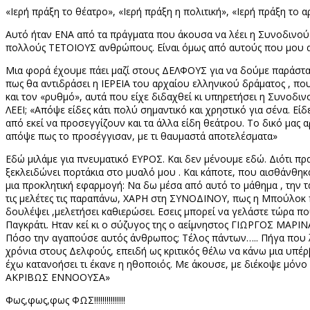
«Ιερή πράξη το θέατρο», «Ιερή πράξη η πολιτική», «Ιερή πράξη το 
Αυτό ήταν ΕΝΑ από τα πράγματα που άκουσα να λέει η Συνοδινού κ
πολλούς ΤΕΤΟΙΟΥΣ ανθρώπους. Είναι όμως από αυτούς που μου α
Μια φορά έχουμε πάει μαζί στους ΔΕΛΦΟΥΣ για να δούμε παράστ
πως θα αντιδράσει η ΙΕΡΕΙΑ του αρχαίου ελληνικού δράματος , πο
και τον «ρυθμό», αυτά που είχε διδαχθεί κι υπηρετήσει η Συνοδι
ΛΕΕΙ; «Απόψε είδες κάτι πολύ σημαντικό και χρηστικό για σένα. 
από εκεί να προσεγγίζουν και τα άλλα είδη θεάτρου. Το δικό μας 
απόψε πως το προσέγγισαν, με τι θαυμαστά αποτελέσματα»
Εδώ μιλάμε για πνευματικό ΕΥΡΟΣ. Και δεν μένουμε εδώ. Διότι πρ
ξεκλειδώνει πορτάκια στο μυαλό μου . Και κάποτε, που αισθάνθηκ
μια προκλητική εφαρμογή: Να δω μέσα από αυτό το μάθημα , την τα
τις μελέτες τις παραπάνω, ΧΑΡΗ στη ΣΥΝΟΔΙΝΟΥ, πως η Μπούλοκ π
δουλέψει ,μελετήσει καθιερώσει. Εσεις μπορεί να γελάστε τώρα π
Παγκράτι. Ηταν κεί κι ο σύζυγος της ο αείμνηστος ΓΙΩΡΓΟΣ ΜΑΡΙ
Πόσο την αγαπούσε αυτός άνθρωπος; Τέλος πάντων….. Πήγα που λέτε
χρόνια στους Δελφούς, επειδή ως κριτικός θέλω να κάνω μια υπέρ
έχω κατανοήσει τι έκανε η ηθοποιός. Με άκουσε, με διέκοψε μόνο γ
ΑΚΡΙΒΩΣ ΕΝΝΟΟΥΣΑ»
Φως,φως,φως ΦΩΣ!!!!!!!!!!!!!!!