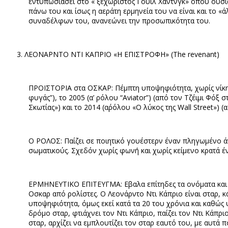
εντυπωσιάσει στο « ξεχωριστός Γουίλ Χάντνγκ» όπου ουσια
πάνω του και ίσως η αεράτη ερμηνεία του να είναι και το
«ά
συναδέλφων του, ανανεώνει την προσωπικότητα του.
ΛΕΟΝΑΡΝΤΟ ΝΤΙ ΚΑΠΡΙΟ «Η ΕΠΙΣΤΡΟΦΗ» (
The revenant)
ΠΡΟΙΣΤΟΡΙΑ στα ΟΣΚΑΡ: Πέμπτη υποψηφιότητα, χωρίς νίκη ω
φυγάς”), το 2005 (α’ ρόλου “Aviator”)
(από τον Τζέιμι Φόξ σ
Σκωτίας») και το 2014 (α΄ρόλου «Ο λύκος της
Wall Street
») 
Ο ΡΟΛΟΣ: Παίζει σε ποιητικό γουέστερν έναν πληγωμένο ά
σωματικούς. Σχεδόν χωρίς φωνή και χωρίς κείμενο κρατά έ
ΕΡΜΗΝΕΥΤΙΚΟ ΕΠΙΤΕΥΓΜΑ: Εβαλα επίτηδες τα ονόματα και τ
Οσκαρ από ρολίστες. Ο Λεονάρντο Ντι Κάπριο είναι σταρ, κ
υποψηφιότητα, όμως εκεί κατά τα 20 του χρόνια και καθώς 
δρόμο σταρ, φτιάχνει τον Ντι Κάπριο, παίζει τον Ντι Κάπρ
σταρ, αρχίζει να εμπλουτίζει τον σταρ εαυτό του, με αυτά 