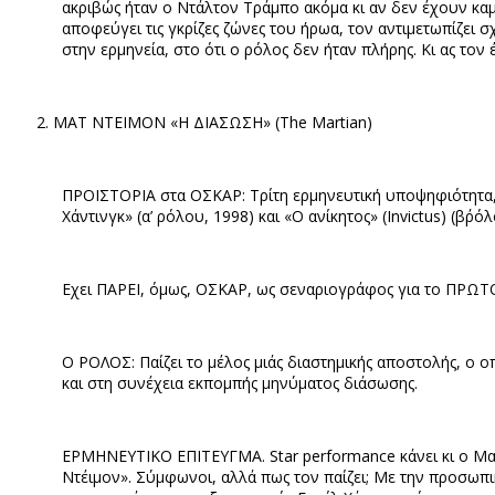
ακριβώς ήταν ο Ντάλτον Τράμπο ακόμα κι αν δεν έχουν κα
αποφεύγει τις γκρίζες ζώνες του ήρωα, τον αντιμετωπίζει σ
στην ερμηνεία, στο ότι ο ρόλος δεν ήταν πλήρης. Κι ας τον 
ΜΑΤ ΝΤΕΙΜΟΝ «Η ΔΙΑΣΩΣΗ» (
The Martian)
ΠΡΟΙΣΤΟΡΙΑ στα ΟΣΚΑΡ: Τρίτη ερμηνευτική υποψηφιότητα, δ
Χάντινγκ» (α’ ρόλου, 1998) και «Ο ανίκητος»
(Invictus) (β΄ρό
Εχει ΠΑΡΕΙ, όμως, ΟΣΚΑΡ, ως σεναριογράφος για το ΠΡΩ
Ο ΡΟΛΟΣ: Παίζει το μέλος μιάς διαστημικής αποστολής, ο 
και στη συνέχεια εκπομπής μηνύματος διάσωσης.
ΕΡΜΗΝΕΥΤΙΚΟ ΕΠΙΤΕΥΓΜΑ. Star performance
κάνει κι ο Μα
Ντέιμον». Σύμφωνοι, αλλά πως τον παίζει; Με την προσωπική