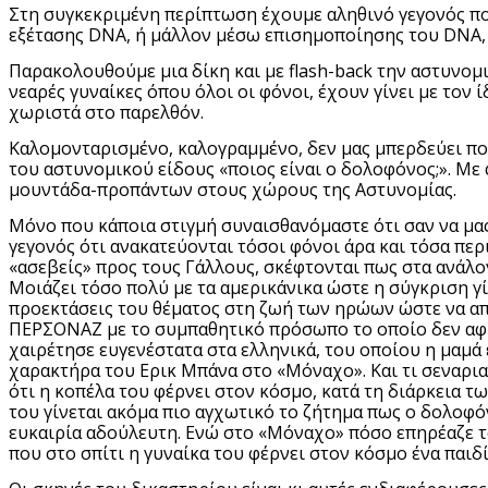
Στη συγκεκριμένη περίπτωση έχουμε αληθινό γεγονός πο
εξέτασης
DNA
, ή μάλλον μέσω επισημοποίησης του
DNA
Παρακολουθούμε μια δίκη και με
flash
-
back
την αστυνομικ
νεαρές γυναίκες όπου όλοι οι φόνοι, έχουν γίνει με τον
χωριστά στο παρελθόν.
Καλομονταρισμένο, καλογραμμένο, δεν μας μπερδεύει ποτ
του αστυνομικού είδους «ποιος είναι ο δολοφόνος;». Με
μουντάδα-προπάντων στους χώρους της Αστυνομίας.
Μόνο που κάποια στιγμή συναισθανόμαστε ότι σαν να μας 
γεγονός ότι ανακατεύονται τόσοι φόνοι άρα και τόσα περ
«ασεβείς» προς τους Γάλλους, σκέφτονται πως στα ανάλογ
Μοιάζει τόσο πολύ με τα αμερικάνικα ώστε η σύγκριση γί
προεκτάσεις του θέματος στη ζωή των ηρώων ώστε να απ
ΠΕΡΣΟΝΑΖ με το συμπαθητικό πρόσωπο το οποίο δεν αφήν
χαιρέτησε ευγενέστατα στα ελληνικά, του οποίου η μαμά
χαρακτήρα του Ερικ Μπάνα στο «Μόναχο». Και τι σεναρια
ότι η κοπέλα του φέρνει στον κόσμο, κατά τη διάρκεια τ
του γίνεται ακόμα πιο αγχωτικό το ζήτημα πως ο δολοφόν
ευκαιρία αδούλευτη. Ενώ στο «Μόναχο» πόσο επηρέαζε το
που στο σπίτι η γυναίκα του φέρνει στον κόσμο ένα παιδί