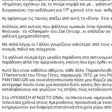
«δημόσιες σχέσεις» (ας το πούμε κομψά και με…. γαλατικ
η
διοργανώνει την εκδήλωση για 17
χρονιά είτε των ανθρ
Ας αφήσουμε τις ταινίες απέξω από αυτή τη «δίνη».. Ετσι 
πολλούς από αυτούς που ψάλλουν «ωσανά» όταν προσπέρασα
Φοίνικα», το «
Dheepan
» του Ζακ Οντιαρ , κι επέλεξαν ν
γαλλική χρηματοδότηση.
Με απλά λόγια, οι Γάλλοι γνωρίζουν καλύτερα από τους «
σινεμά, παλιό και σύγχρονο.
Το γαλλικό σινεμά έχει μεγάλη παράδοση στο αστυνομι
παράδοση αλλά την αμερικάνικη, εκείνη που έχει έρθει κυ
Αυτό δεν είναι καθόλου αθέμιτο, κάθε άλλο. Παρακολουθο
(
The
hot
rock
) του Πίτερ Γέητς, παραγωγής 1972, με τον 
PANTIMO
.
GR
) και συνειδητοποιούσα πόσο μου θύμιζε γα
αντέγραφε ποιόν είναι μια ανοησία διότι κανείς δεν αντ
καταλαβαίνουν και γεμίζουν τις στήλες τους εκτοξεύοντα
Στο «ΥΠΟΘΕΣΗ ΑΓΝΩΣΤΟ
DNA
», τα πάντα είναι «αμερικ
τελευταία χρόνια στους Αμερικάνους προσωπικά με εκνευ
ενημερώνουν για διάφορα στατιστικά στοιχεία γύρω από 