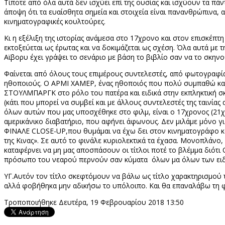
Τίποτε από όλα αυτά δεν ισχύει επί της ουσίας και ισχύουν τα 
άποψη ότι τα ευαίσθητα σημεία και στοιχεία είναι πανανθρώπινα, 
κινηματογραφικές κουλτούρες.
Κι η εξέλιξη της ιστορίας ανάμεσα στο 17χρονο και στον επισκέ
εκτοξεύεται ως έρωτας και να δοκιμάζεται ως σχέση. Όλα αυτά με τ
Αϊβορυ έχει γράψει το σενάριο με βάση το βιβλίο σαν να το σκηνο
Φαίνεται από όλους τους επιμέρους συντελεστές, από φωτογραφία
ηθοποιούς. Ο ΑΡΜΙ ΧΑΜΕΡ, ένας ηθοποιός που πολύ συμπαθώ και τ
ΣΤΟΥΛΜΠΑΡΓΚ στο ρόλο του πατέρα και ειδικά στην εκπληκτική σ
(κάτι που μπορεί να συμβεί και με άλλους συντελεστές της ταινίας
όλων αυτών που μας υποσχέθηκε στο φιλμ, είναι ο 17χρονος (21χ
αμερικάνικο διαβατήριο, που αφήνει άφωνους. Δεν μιλάμε μόνο για
ΦΙΝΑΛΕ
CLOSE-
UP
,που θυμάμαι να έχω δει στον κινηματογράφο κα
της Κινας». Σε αυτό το φινάλε κυριολεκτικά τα έχασα. Μονοπλάν
καταφέρνει να μη μας αποσπάσουν οι τίτλοι ποτέ το βλέμμα διότ
πρόσωπο του νεαρού περνούν σαν κύματα
όλων μα όλων των ειδ
ΥΓ.Αυτόν τον τίτλο σκεφτόμουν να βάλω ως τίτλο χαρακτηρισμού τ
αλλά φοβήθηκα μην αδικήσω το υπόλοιπο. Και θα επαναλάβω τη φ
Τροποποιήθηκε Δευτέρα, 19 Φεβρουαρίου 2018 13:50