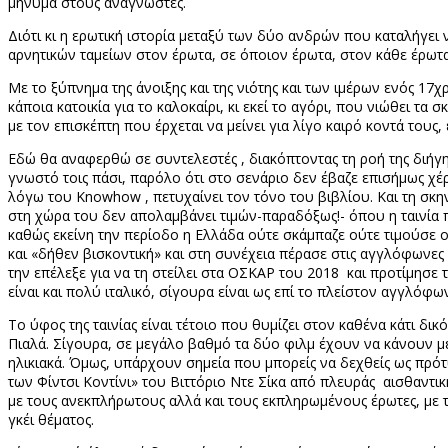
μήνυμα στους αναγνώστες.
Διότι κι η ερωτική ιστορία μεταξύ των δύο ανδρών που καταλήγει ν
αρνητικών ταμείων στον έρωτα, σε όποιον έρωτα, στον κάθε έρωτα,
Με το ξύπνημα της άνοιξης και της νιότης και των ιμέρων ενός 17
κάποια κατοικία για το καλοκαίρι, κι εκεί το αγόρι, που νιώθει τα 
με τον επισκέπτη που έρχεται να μείνει για λίγο καιρό κοντά το
Εδώ θα αναφερθώ σε συντελεστές , διακόπτοντας τη ροή της διήγ
γνωστό τοις πάσι, παρόλο ότι στο σενάριο δεν έβαζε επισήμως χ
λόγω του
Know
how
, πετυχαίνει τον τόνο του βιβλίου. Και τη σκ
στη χώρα του δεν απολαμβάνει τιμών-παραδόξως!- όπου η ταινία 
καθώς εκείνη την περίοδο η Ελλάδα ούτε σκάμπαζε ούτε τιμούσε ού
και «δήθεν βισκοντική» και στη συνέχεια πέρασε στις αγγλόφωνες 
την επέλεξε για να τη στείλει στα ΟΣΚΑΡ του 2018
και προτίμησε τ
είναι και πολύ ιταλικό, σίγουρα είναι ως επί το πλείστον αγγλόφω
Το ύφος της ταινίας είναι τέτοιο που θυμίζει στον καθένα κάτι δικό
Πιαλά. Σίγουρα, σε μεγάλο βαθμό τα δύο φιλμ έχουν να κάνουν με 
ηλικιακά. Όμως, υπάρχουν σημεία που μπορείς να δεχθείς ως πρό
των Φίντσι Κοντίνι» του Βιττόριο Ντε Σίκα από πλευράς
αισθαντικ
με τους ανεκπλήρωτους αλλά και τους εκπληρωμένους έρωτες, με τ
γκέι θέματος.