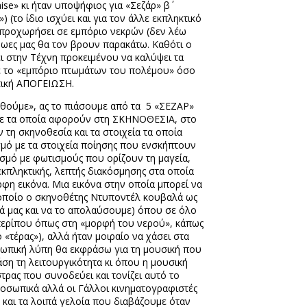
ise
» κι ήταν υποψήφιος για «Σεζάρ» β΄
(το ίδιο ισχύει και για τον άλλε εκπληκτικό
 προχωρήσει σε εμπόριο νεκρών (δεν λέω
ήρωες μας θα τον βρουν παρακάτω. Καθότι ο
 στην Τέχνη προκειμένου να καλύψει τα
ε το «εμπόριο πτωμάτων του πολέμου» όσο
κτική ΑΠΟΓΕΙΩΣΗ.
θούμε», ας το πιάσουμε από τα
5 «ΣΕΖΑΡ»
δισε τα οποία αφορούν στη ΣΚΗΝΟΘΕΣΙΑ, στο
 σκηνοθεσία και τα στοιχεία τα οποία
σμό με τα στοιχεία ποίησης που ενσκήπτουν
ασμό με φωτισμούς που ορίζουν τη μαγεία,
εκπληκτικής, λεπτής διακόσμησης στα οποία
φη εικόνα. Μια εικόνα στην οποία μπορεί να
ν οποίο ο σκηνοθέτης Ντυποντέλ κουβαλά ως
βγά μας και να το απολαύσουμε) όπου σε όλο
 περίπου όπως στη «μορφή του νερού», κάπως
ό «τέρας»), αλλά ήταν μοιραίο να χάσει στα
οσωπική λύπη θα εκφράσω για τη μουσική που
ση τη λειτουργικότητα κι όπου η μουσική
τρας που συνοδεύει και τονίζει αυτό το
προσωπικά αλλά οι Γάλλοι κινηματογραφιστές
» και τα λοιπά γελοία που διαβάζουμε όταν