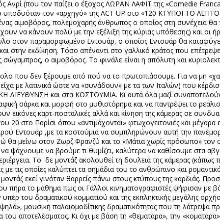
κός Ανρί (που τον παίζει ο έξοχος ΛΩΡΑΝ ΛΑΦΙΤ της «
Comedie
Franca
υ υποδυόταν τον «αρχηγό» της
ACT
UP
στο «120 ΚΤΥΠΟΙ ΤΟ ΛΕΠΤΟ») 
, ένας αιμοβόρος, πολεμοχαρής άνθρωπος ο οποίος στη συνέχεια θα
 έχουν να κάνουν πολύ με την εξέλιξη της κύριας υπόθεσης) και οι 
συλο στον παραμορφωμένο Εντουάρ, ο οποίος Εντουάρ θα καταφύγει
ι στην εκδίκηση. Τόσο απέναντι στο γαλλικό κράτος που επέτρεψ
 σώγαμπρος, ο αιμοβόρος. Το φινάλε είναι η απόλυτη και κυριολε
ολο που δεν ξέρουμε από πού να το πρωτοπιάσουμε. Για να μη «χα
α είχα με λατινικά ώστε να «συνάδουν» με τα των Ιταλών) που κέρ
ΕΥΘΥΝΣΗ και στα ΚΟΣΤΟΥΜΙΑ. Κι αυτά όλα μαζί συναποτελούν τη
γραφική σάρκα και μορφή στο μυθιστόρημα και να παντρέψει το ρεαλι
ουν εικόνες καρτ-ποσταλικές αλλά και κίνηση της κάμερας σε συνδυ
του 20 στο Παρίσι όπου «αντιμάχονται» φτωχογειτονιές και μέγαρα 
εκρού Εντουάρ ,με τα κοστούμια να συμπληρώνουν αυτή την πανέμορ
 (εγώ θα μείνω στον Ζωρζ Φρανζύ και το «Μάτια χωρίς πρόσωπο» το
τί να ψάχνουμε να βρούμε τι θυμίζει, καλύτερα να καθίσουμε στα α
εριέργεια. Το
δε μοντάζ ακολουθεί τη δουλειά της κάμερας (κάπως
ις με τις οποίες καλύπτει τα σημάδια του το ανθρώπινο και ρομαντικ
 μοντάζ εκεί γινόταν θαρρείς πάνω στους κτύπους της καρδιάς. Πρ
που πήρα το μάθημα πως οι Γάλλοι κινηματογραφιστές ψήφισαν με βά
υπέρ του δραματικού κομματιού και της εκπληκτικής μεγάλης ορχήσ
εί ψηλά», μουσική παλαιομοδίτικης δραματικότητας που τη λάτρεψα 
α του αποτελέσματος. Κι όχι με βάση τη «θεματάρα», την «κοματάρα