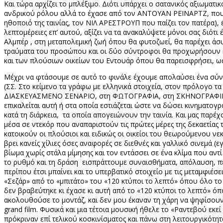
Και τώρα αρχίζει το μπλέξιμο. Διότι υπάρχει ο σατανικός αξιωματι
ανδρικού ρόλου αλλά το έχασε από τον ΑΝΤΟΥΑΝ ΡΕΙΝΑΡΤΖ, πο
ηθοποιό της ταινίας, τον ΝΙΛ ΑΡΕΣΤΡΟΥΠ που παίζει τον πατέρα)
λεπτομέρειες επ’ αυτού, αξίζει να τα ανακαλύψετε μόνοι σας διότι
Αλμπέρ , στη μεταπολεμική ζωή όπου θα φυτοζωεί, θα παρέχει ά
τραύματα του προσώπου και οι δύο σύντροφοι θα προχωρήσουν κα
και των πλούσιων οικείων του Εντουάρ όπου θα παρεισφρήσει, ως
Μέχρι να φτάσουμε σε αυτό το φινάλε έχουμε απολαύσει ένα σύν
(ΣΣ. Στο κείμενο τα γράφω με ελληνικά στοιχεία, στον πρόλογο τ
ΔΙΑΣΚΕΥΑΣΜΕΝΟ ΣΕΝΑΡΙΟ, στη ΦΩΤΟΓΡΑΦΙΑ, στη ΣΚΗΝΟΓΡΑΦΙΚΗ ΔΙ
επικαλείται αυτή ή στα οποία εστιάζεται ώστε να δώσει κινηματο
κατά τη διάρκεια,
τα οποία απογειώνουν την ταινία. Και μας παρέχ
μέσα σε ντεκόρ που αναπαριστούν τις πρώτες μέρες της δεκαετίας 
κατοικούν οι πλούσιοι και ειδικώς οι οικείοι του θεωρούμενου ν
βρει κανείς χίλιες όσες αναφορές σε διεθνές και γαλλικό σινεμά
βίωμα χωρίς στάλα μίμησης και τον εντάσσει σε ένα κλίμα που αν
το ρυθμό και τη δράση
εισπράττουμε συναισθήματα, απόλαυση, π
περίπου έτσι μπαίνει και το υπερβατικό στοιχείο με τις μεταμφιέσε
«Σεζάρ» από το «μπιτάτο» του «120 κτύποι το λεπτό» όπου όλο το
δεν βραβεύτηκε κι έχασε κι αυτή από το «120 κτύποι το λεπτό» ό
ακολουθούσε το μοντάζ, και δεν μου έκαναν τη χάρη να ψηφίσουν 
grand
film
. Φυσικά και μια τέτοια μουσική ήθελε το «Ραντεβού εκ
πρόκριναν επί τελικού κοσκινίσματος και πάνω στη λειτουργικότητ