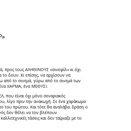
Ρ»
ά, προς τους ΑΛΗΘΙΝΟΥΣ «σινεφίλ» κι όχι
α το δουν. Κι επίσης, να αρχίσουν να
ω από το σινεμά, γύρω από το σινεμά των
 ένα ΧΑΡΜΑ, ένα ΜΕΘΥΣΙ.
, που είναι όχι μόνο σεναριακός
υ, λίγο πριν την ανακωχή. Σε ένα χαράκωμα
πο του πρώτου. Και τότε θα αναλάβει δράση ο
νός δεν θέλει να τον βλέπουν
λλιτεχνικές τάσεις και δεν ταίριαζε με το