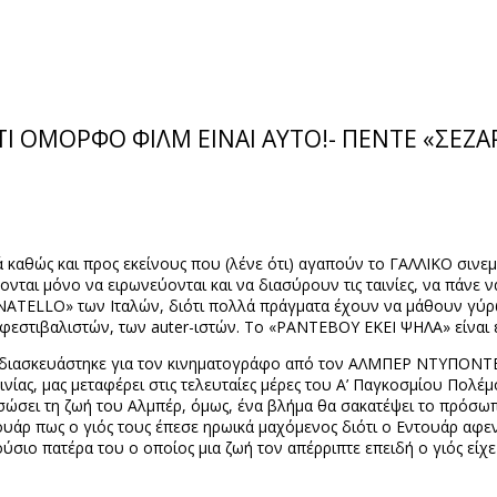
: ΤΙ ΟΜΟΡΦΟ ΦΙΛΜ ΕΙΝΑΙ ΑΥΤΟ!- ΠΕΝΤΕ «ΣΕΖΑ
αθώς και προς εκείνους που (λένε ότι) αγαπούν το ΓΑΛΛΙΚΟ σινεμ
νται μόνο να ειρωνεύονται και να διασύρουν τις ταινίες, να πάνε ν
NATELLO
» των Ιταλών, διότι πολλά πράγματα έχουν να μάθουν γύρ
 φεστιβαλιστών, των
auter
-ιστών. Το «ΡΑΝΤΕΒΟΥ ΕΚΕΙ ΨΗΛΑ» είναι
 διασκευάστηκε για τον κινηματογράφο από τον ΑΛΜΠΕΡ ΝΤΥΠΟΝΤΕΛ
ς, μας μεταφέρει στις τελευταίες μέρες του Α’ Παγκοσμίου Πολέμο
 σώσει τη ζωή του Αλμπέρ, όμως, ένα βλήμα θα σακατέψει το πρόσω
ουάρ πως ο γιός τους έπεσε ηρωικά μαχόμενος διότι ο Εντουάρ αφε
ιο πατέρα του ο οποίος μια ζωή τον απέρριπτε επειδή ο γιός είχε κα