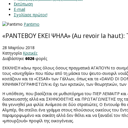
Εκτύπωση
E-mail
Σχολίασε πρώτος!
Pantimo
«ΡΑΝΤΕΒΟΥ ΕΚΕΙ ΨΗΛΑ» (Au revoir la haut)
28 Μαρτίου 2018
Κατηγορία
Κριτικές
Διαβάστηκε
6026
φορές
ΕΚΚΛΗΣΗ κάνω προς όλους όσους πραγματικά ΑΓΑΠΟΥΝ το σινεμά κ
τους «σινεχθρίκ» που πίσω από τη μάσκα του ψευτο-σινεφιλ νοιάζο
κοιτάζουν και τα «
CESAR
» των Γάλλων, όπως και τα «
DAVID
DI
DO
ΚΙΝΗΜΑΤΟΓΡΑΦΙΣΤΩΝ κι όχι των κριτικών, των θεωρητικών, των
Η υπόθεση, που βασίζεται σε μυθιστόρημα του ΠΙΕΡ ΛΕΜΑΙΤΡ και
διασκευαστής αλλά και ΣΚΗΝΟΘΕΤΗΣ και ΠΡΩΤΑΓΩΝΙΣΤΗΣ της ταινία
θα γεννηθεί μια φιλία: Ανάμεσα σε δύο στρατιώτες. Ο Εντουάρ θα
Αλμπέρ, θα στείλει ένα γράμμα στους πλούσιους οικείους του Εντ
παραμορφωμένο και σακάτη αλλά δεν θέλει και να ξαναδεί τον πλούσ
«μπουρζουά» προφίλ της οικογένειας.