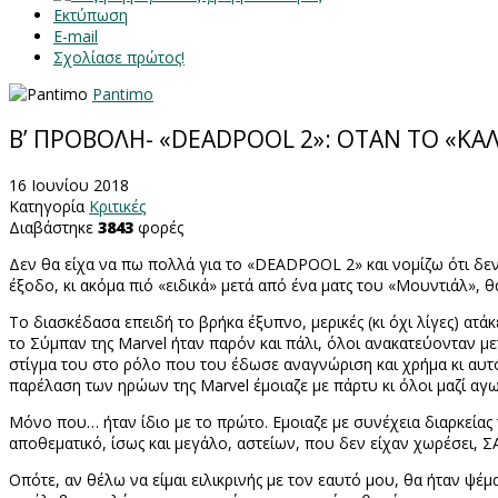
Εκτύπωση
E-mail
Σχολίασε πρώτος!
Pantimo
Β’ ΠΡΟΒΟΛΗ- «DEADPOOL 2»: ΟΤΑΝ ΤΟ «ΚΑ
16 Ιουνίου 2018
Κατηγορία
Κριτικές
Διαβάστηκε
3843
φορές
Δεν θα είχα να πω πολλά για το «
DEADPOOL
2» και νομίζω ότι δεν
έξοδο, κι ακόμα πιό «ειδικά» μετά από ένα ματς του «Μουντιάλ», 
Το διασκέδασα επειδή το βρήκα έξυπνο, μερικές (κι όχι λίγες) ατά
το Σύμπαν της
Marvel
ήταν παρόν και πάλι, όλοι ανακατεύονταν μ
στίγμα του στο ρόλο που του έδωσε αναγνώριση και χρήμα κι αυτό
παρέλαση των ηρώων της
Marvel
έμοιαζε με πάρτυ κι όλοι μαζί α
Μόνο που… ήταν ίδιο με το πρώτο. Εμοιαζε με συνέχεια διαρκείας
αποθεματικό, ίσως και μεγάλο, αστείων, που δεν είχαν χωρέσει, 
Οπότε, αν θέλω να είμαι ειλικρινής με τον εαυτό μου, θα ήταν ψέμα