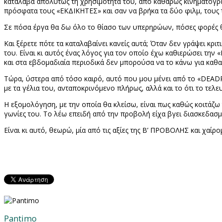
κατάλαβα απολύτως τη χρησιμότητα του, από καθαρώς κινηματογρα
πρόσφατα τους «ΕΚΔΙΚΗΤΕΣ» και σαν να βρήκα τα δύο φιλμ, τους τ
Σε πόσα έργα θα δω όλο το θίασο των υπερηρώων, πόσες φορές 
Και ξέρετε πότε τα καταλαβαίνει κανείς αυτά; Όταν δεν γράψει κριτ
του. Είναι κι αυτός ένας λόγος για τον οποίο έχω καθιερώσει τη
και στα εβδομαδιαία περιοδικά δεν μπορούσα να το κάνω για καθα
Τώρα, ύστερα από τόσο καιρό, αυτό που μου μένει από το «
DEAD
με τα γέλια του, ανταποκρινόμενο πλήρως, αλλά και το ότι το τελε
Η εξομολόγηση, με την οποία θα κλείσω, είναι πως καθώς κοιτάζω 
γωνίες του. Το λέω επειδή από την προβολή είχα βγει διασκεδασμ
Είναι κι αυτό, θεωρώ, μία από τις αξίες της Β’ ΠΡΟΒΟΛΗΣ και χαίρ
Pantimo