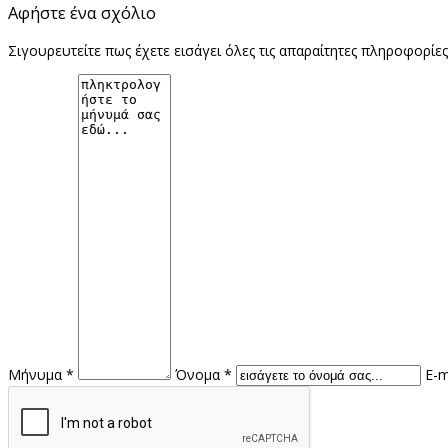
Αφήστε ένα σχόλιο
Σιγουρευτείτε πως έχετε εισάγει όλες τις απαραίτητες πληροφορίε
Μήνυμα *
Όνομα *
E-m