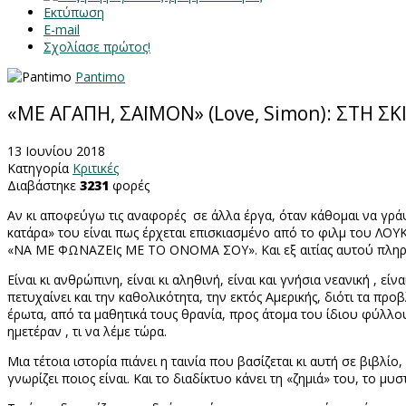
Εκτύπωση
E-mail
Σχολίασε πρώτος!
Pantimo
«ΜΕ ΑΓΑΠΗ, ΣΑΪΜΟΝ» (Love, Simon): ΣΤΗ Σ
13 Ιουνίου 2018
Κατηγορία
Κριτικές
Διαβάστηκε
3231
φορές
Αν κι αποφεύγω τις αναφορές
σε άλλα έργα, όταν κάθομαι να γράψ
κατάρα» του είναι πως έρχεται επισκιασμένο από το φιλμ του Λ
«ΝΑ ΜΕ ΦΩΝΑΖΕΙς ΜΕ ΤΟ ΟΝΟΜΑ ΣΟΥ». Και εξ αιτίας αυτού πληρώνε
Είναι κι ανθρώπινη, είναι κι αληθινή, είναι και γνήσια νεανική , ε
πετυχαίνει και την καθολικότητα, την εκτός Αμερικής, διότι τα π
έρωτα, από τα μαθητικά τους θρανία, προς άτομα του ίδιου φύλλο
ημετέραν , τι να λέμε τώρα.
Μια τέτοια ιστορία πιάνει η ταινία που βασίζεται κι αυτή σε βιβλ
γνωρίζει ποιος είναι. Και το διαδίκτυο κάνει τη «ζημιά» του, το μ