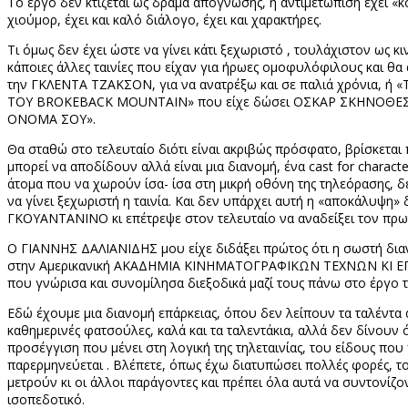
Το έργο δεν κτίζεται ως δράμα απόγνωσης, η αντιμετώπιση έχει «κ
χιούμορ, έχει και καλό διάλογο, έχει και χαρακτήρες.
Τι όμως δεν έχει ώστε να γίνει κάτι ξεχωριστό , τουλάχιστον ως 
κάποιες άλλες ταινίες που είχαν για ήρωες ομοφυλόφιλους και
την ΓΚΛΕΝΤΑ ΤΖΑΚΣΟΝ, για να ανατρέξω και σε παλιά χρόνια, 
ΤΟΥ
BROKEBACK
MOUNTAIN
» που είχε δώσει ΟΣΚΑΡ ΣΚΗΝΟΘΕΣ
ΟΝΟΜΑ ΣΟΥ».
Θα σταθώ στο τελευταίο διότι είναι ακριβώς πρόσφατο, βρίσκετα
μπορεί να αποδίδουν αλλά είναι μια διανομή, ένα
cast
for
characte
άτομα που να χωρούν ίσα- ίσα στη μικρή οθόνη της τηλεόρασης
να γίνει ξεχωριστή η ταινία. Και δεν υπάρχει αυτή η «αποκάλυψ
ΓΚΟΥΑΝΤΑΝΙΝΟ κι επέτρεψε στον τελευταίο να αναδείξει τον πρωτ
Ο ΓΙΑΝΝΗΣ ΔΑΛΙΑΝΙΔΗΣ μου είχε διδάξει πρώτος ότι η σωστή διαν
στην Αμερικανική ΑΚΑΔΗΜΙΑ ΚΙΝΗΜΑΤΟΓΡΑΦΙΚΩΝ ΤΕΧΝΩΝ ΚΙ ΕΠΙΣ
που γνώρισα και συνομίλησα διεξοδικά μαζί τους πάνω στο έργο τ
Εδώ έχουμε μια διανομή επάρκειας, όπου δεν λείπουν τα ταλέντα α
καθημερινές φατσούλες, καλά και τα ταλεντάκια, αλλά δεν δίνουν
προσέγγιση που μένει στη λογική της τηλεταινίας, του είδους που
παρερμηνεύεται . Βλέπετε, όπως έχω διατυπώσει πολλές φορές, το 
μετρούν κι οι άλλοι παράγοντες και πρέπει όλα αυτά να συντονίζον
ισοπεδοτικό.