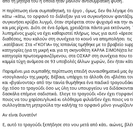
από τη μητέρα του η οποία ήταν μάλλον αντισυμβατική φύση..
Η περίπτωση είναι συμπαθητική, το έργο , όμως, δεν θα λέγαμε ότι
κάτω –κάτω, το ορφανό το διάλεξαν για να συγκινήσουν φαντάζομα
συγκινήσει κρύβει λυγμό, όταν στρέφεται στον ψυχισμό και την α
και μας ρίχνει. Διότι σε ένα δράμα, χρειάζεται πάντα μια εκτόνω
λυπημένος χωρίς να έχει καθαριστεί πλήρως. Ισως για αυτό «άρεσε
διαθέσεις, που καλούν στη συνέχεια το κοινό να απεμπολήσει
τι
..κατέβαινε: Στα «ΓΚΟΓΙΑ» της Ισπανίας τιμήθηκε με το βραβείο
supp
κατηγορίες (για τη μικρή και για τη σκηνοθέτη ΚΑΡΛΑ ΣΙΜΟΝ)(τ
κατηγορία πρωτοεμφανιζόμενου, στα ΟΣΚΑΡ στη συνέχεια που το υπ
καμμία τύχη ανάμεσα σε 93 υποβολές άλλων χωρών, δεν ήταν κάτι π
Παραμένει μια συμπαθής περίπτωση επειδή συναισθηματικά μας άγγ
«τσογλανιές» της μικρής. Βέβαια, υπάρχει το άλλοθι ότι «βλέπει τον 
και «βγαίνοντας» από την ταινία θυμήθηκα ένα παιδικό τραγουδάκ
όχι τόσο το τραγούδι όσο ως ύλη του υπουργείου να διδάσκονται 
δασκάλα επέμενε σαδιστικά.. Ελεγε το τραγούδι «δεν έχει τ’ορφανό
ποιος να του χαρίσει/γλυκά κι ολόθερμα φιλιά/δεν έχει ποιος να 
συλλογάται/τη μητερούλα την καλή/αχ το ορφανό μόνο γνωρίζει/να σ
Αν είναι δυνατόν!
Ε, αυτό το τραγούδι ξεπήδησε στο νου μετά από κάτι.. αιώνες, βλέ