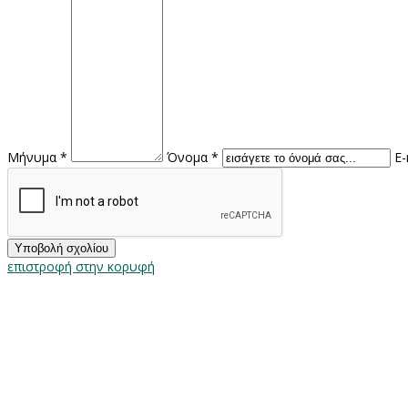
Μήνυμα *
Όνομα *
E-
επιστροφή στην κορυφή