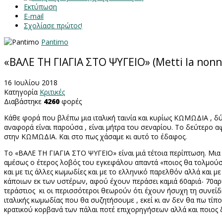
Εκτύπωση
E-mail
Σχολίασε πρώτος!
Pantimo
«ΒΑΛΕ ΤΗ ΓΙΑΓΙΑ ΣΤΟ ΨΥΓΕΙΟ» (Metti la non
16 Ιουλίου 2018
Κατηγορία
Κριτικές
Διαβάστηκε
4260
φορές
Κάθε φορά που βλέπω μια ιταλική ταινία και κυρίως ΚΩΜΩΔΙΑ , δ
αναφορά είναι παρούσα , είναι μήτρα του σεναρίου. Το δεύτερο αφ
στην ΚΩΜΩΔΙΑ. Και στο πως χάσαμε κι αυτό το έδαφος.
Το «ΒΑΛΕ ΤΗ ΓΙΑΓΙΑ ΣΤΟ ΨΥΓΕΙΟ» είναι μιά τέτοια περίπτωση. Μια
αμέσως ο έτερος λοβός του εγκεφάλου απαντά «ποιος θα τολμούσε 
και με τις άλλες κωμωδίες και με το ελληνικό παρελθόν αλλά και μ
κάποιων εκ των υστέρων, αφού έχουν περάσει καμιά 60αριά- 70αρι
τεράστιος
κι οι περισσότεροι θεωρούν ότι έχουν ήσυχη τη συνείδ
ιταλικής κωμωδίας που θα συζητήσουμε , εκεί κι αν δεν θα πω τίποτ
κρατικού κορβανά των πάλαι ποτέ επιχορηγήσεων αλλά και ποιος δ