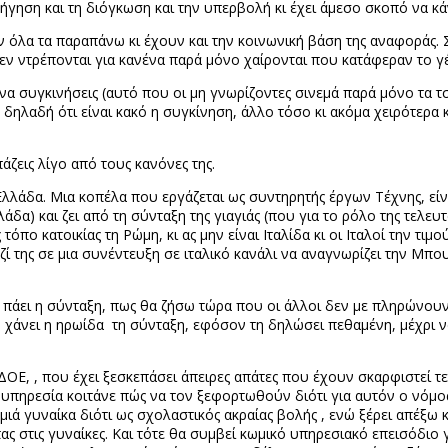
εξήγηση και τη διόγκωση και την υπερβολή κι έχει άμεσο σκοπό να κά
υν όλα τα παραπάνω κι έχουν και την κοινωνική βάση της αναφοράς.
δεν ντρέπονται για κανένα παρά μόνο χαίρονται που κατάφεραν το γέ
να συγκινήσεις (αυτό που οι μη γνωρίζοντες σινεμά παρά μόνο τα τσ
ν δηλαδή ότι είναι κακό η συγκίνηση, άλλο τόσο κι ακόμα χειρότερα 
πάζεις λίγο από τους κανόνες της.
Ελλάδα. Μια κοπέλα που εργάζεται ως συντηρητής έργων Τέχνης, εί
λάδα) και ζει από τη σύνταξη της γιαγιάς (που για το ρόλο της τελε
ο κατοικίας τη Ρώμη, κι ας μην είναι Ιταλίδα κι οι Ιταλοί την τιμο
ζί της σε μια συνέντευξη σε ιταλικό κανάλι να αναγνωρίζει την Μπ
ότι πάει η σύνταξη, πως θα ζήσω τώρα που οι άλλοι δεν με πληρώνουν
η χάνει η ηρωίδα
τη σύνταξη, εφόσον τη δηλώσει πεθαμένη, μέχρι
ΣΔΟΕ, , που έχει ξεσκεπάσει άπειρες απάτες που έχουν σκαρφιστεί τε
υπηρεσία κοιτάνε πώς να τον ξεφορτωθούν διότι για αυτόν ο νόμος
μιά γυναίκα διότι ως σχολαστικός ακραίας βολής , ενώ ξέρει απέξω 
ς στις γυναίκες. Και τότε θα συμβεί κωμικό υπηρεσιακό επεισόδιο γ