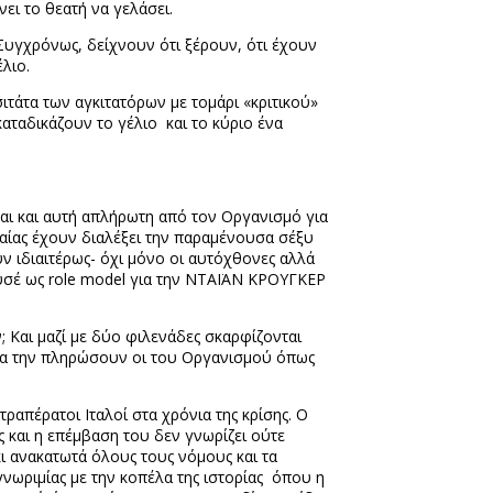
νει το θεατή να γελάσει.
 Συγχρόνως, δείχνουν ότι ξέρουν, ότι έχουν
λιο.
ιτάτα των αγκιτατόρων με τομάρι «κριτικού»
καταδικάζουν το γέλιο
και το κύριο ένα
ναι και αυτή απλήρωτη από τον Οργανισμό για
υταίας έχουν διαλέξει την παραμένουσα σέξυ
ύν ιδιαιτέρως- όχι μόνο οι αυτόχθονες αλλά
ουσέ ως
role
model
για την ΝΤΑΪΑΝ ΚΡΟΥΓΚΕΡ
; Και μαζί με δύο φιλενάδες σκαρφίζονται
 να την πληρώσουν οι του Οργανισμού όπως
τραπέρατοι Ιταλοί στα χρόνια της κρίσης. Ο
 και η επέμβαση του δεν γνωρίζει ούτε
κι ανακατωτά όλους τους νόμους και τα
νωριμίας με την κοπέλα της ιστορίας
όπου η