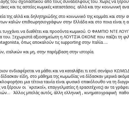
λαγής του σχολαστικού από τους συναδέλφους του. Χωρίς να ξέρουν 
άκες και τις αστείες κωμικές καταστάσεις
αλλά και την κοινωνική ανα
μεία της αλλά και δηλητηριώδης στο κοινωνικό της κομμάτι και στη
ες των καλών επιθεωρησιογράφων στην Ελλάδα και στο ποια είναι η 
ι τυγχάνει να διαθέτει και προσόντα κωμικού. Ο ΦΑΜΠΙΟ ΝΤΕ ΛΟΥΙΤ
σα του. Ξεχωριστά αξιοσημείωτη η ΛΟΥΤΣΙΑ ΟΚΟΝΕ που παίζει τη φι
otagonista
, όπως αποκαλούν τις
supporting
στην Ιταλία…..
, ιταλικών και μη, στην παρέμβαση στην ιστορία.
ον ενδιαφέρεται να μάθει και να καταλάβει τι εστί σενάριο ΚΩΜΩΔ
 δίδασκαν είδη, στο μάθημα της κωμωδίας να δίδασκαν μερικά ακόμα
υκλοφορήσει μια τέτοια ταινία είναι φυσικό επακόλουθο να τη διαγ
 να ξέρουν οι ¨κριτικοί», επαγγελματίες ή ερασιτέχνες) αν τα γράφει
ινιών…
Άλλος μπελάς αυτός, άλλη ελληνική , κινηματογραφική
παθο