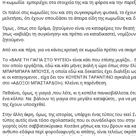
Η κωμωδία
εμπεριέχει στα στοιχεία της και τη φάρσα και την παρ
Οι Ιταλοί στις κωμωδίες του και στη συγκεκριμένη φυσικά, τα έχο
μελετήσει, ότι έχουν σπουδάσει τα άπειρα είδη της κωμωδίας και 
Όμως , όπως στο δράμα, ζητούμενο είναι να καταφέρεις τον θεατή 
)πως «εκβιάζει τη συγκίνηση» και πρέπει να καταδικαστεί, νομίζου
ζητούμενο.
Από κει και πέρα, για να κάνεις κριτική σε κωμωδία πρέπει να σκαμ
Το «ΒΑΛΕ ΤΗ ΓΙΑΓΙΑ ΣΤΟ ΨΥΓΕΙΟ» είναι κάτι που επίσης μυρίζει… 
τον οποίο εργάζεται, εδώ και κάτι μήνες (καλή η ώρα όπως στην Ελ
ΜΠΑΡΜΠΑΡΑ ΜΠΟΥΣΕ, η οποία εδώ και δεκαετίες έχει διαλέξει ως τόπ
κι οι καταγομενοι , είχα δει τον ΚΟΥΕΝΤΙΝ ΤΑΡΑΝΤΙΝΟ αγκαλιά μα
στο «ΑΔΟΞΟΙ ΜΠΑΣΤΑΡΔΟΙ»). Κλείνει η παρένθεση.
Πεθαίνει, όμως, η γιαγιά ,που λέτε, κι η κοπέλα πανικοβάλλεται 
ένα κόλπο: Να
βάλουν τη γιαγια στο μεγάλο καταψύκτη , για να μ
της έχουν υποσχεθεί.
Στην άλλη άκρη, όμως, της ιστορίας, υπάρχει ένας τύπος του εκεί 
τύπος αυτός είναι τόσο σχολαστικός που οι συνάδελφοι του στην 
γιορτές ούτε σαββατοκύριακα. Κοιτάνε μήπως και του βρουν και κα
ανθυπο-εδάφια περί φοροδιαφυγής κι απάτης, είναι τελείως σκράπα