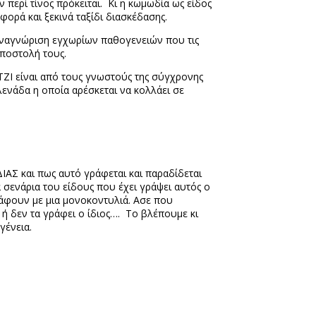
περί τίνος πρόκειται.
Κι η κωμωδία ως είδος
φορά και ξεκινά ταξίδι διασκέδασης.
ν αναγνώριση εγχωρίων παθογενειών που τις
αποστολή τους.
ΖΙ είναι από τους γνωστούς της σύγχρονης
λενάδα η οποία αρέσκεται να κολλάει σε
ΙΑΣ και πως αυτό γράφεται και παραδίδεται
 σενάρια του είδους που έχει γράψει αυτός ο
ράφουν με μια μονοκοντυλιά. Ασε που
 ή δεν τα γράφει ο ίδιος….
Το βλέπουμε κι
γένεια.