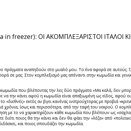
na in freezer): ΟΙ ΑΚΟΜΠΛΕΞΑΡΙΣΤΟΙ ΙΤΑΛΟΙ 
ύο πράγματα αναπηδούν στο μυαλό μου. Το ένα αφορά σε αυτούς: Ότ
ορά σε μας: Στον κομπλεξισμό μας απέναντι στην κωμωδία και γενικ
 κωμωδία που βλέποντας την λες δύο πράγματα «Μα καλά, δεν μπορού
να την κάνει αφού η κωμωδία είναι απαξιωμένη ως είδος, αφού οι 
ε το «διεθνές» εκτός αν βγει κανένας ινστρούχτορας με προβιά «κρι
ά χρόνια, ίσως και περισσότερα, από την ταφή του νεκρού. Ο κομπλ
ηση με το να χαρακτηρίζουν κάθε κωμωδία που βλέπουν ως «σαχλαμά
ε διότι ποιος θα την κάνει και δεν θα φάει την «λέζα» από «πολιτικο
ιδάσκει, και ποιος σπουδάζει την κωμωδία.