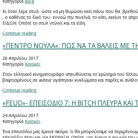
Κατηγορία
Blog
Κι όταν λέμε στυλ- ώστε να μη θυμώσει εκεί πάνω που θα βρεθο
, ο καθένας το δικό του- εννοώ την πινελιά, το κάτι, εκείνο το 
ΕΙΔΩΝ. Οπότε το στυλ ντύνει και τα είδη.
Continue reading
«ΠΕΝΤΡΟ ΝΟΥΛΑ»: ΠΩΣ ΝΑ ΤΑ ΒΑΛΕΙΣ ΜΕ ΤΗ
26 Απριλίου 2017
Κατηγορία
Κριτικές
Στον ελληνικό κινηματογράφο απευθύνεται το ερώτημα του τίτλο
βαφτισμένους σε
auteur
αγάπησαν κυκλώματα και παρέες κι ανάλογ
Continue reading
«FEUD»- ΕΠΕΙΣΟΔΙΟ 7: Η BITCH ΠΛΕΥΡΑ ΚΑΙ
24 Απριλίου 2017
Κατηγορία
Κριτικές
Ένα επεισόδιο μας έμεινε ακόμα- τι θα μπορούσαμε να περιμένουμε
επεισόδιο ήταν και μία ΕΚΠΛΗΞΗ. Οπότε, μας έμεινε η αγωνία του 