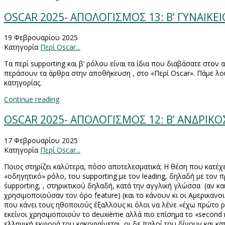
OSCAR 2025- ΑΠΟΛΟΓΙΣΜΟΣ 13: Β’ ΓΥΝΑΙΚΕ
19 Φεβρουαρίου 2025
Κατηγορία
Περί Oscar...
Τα περί
supporting
και β’ ρόλου είναι τα ίδια που διαβάσατε στον
περάσουν τα άρθρα στην αποθήκευση , στο «Περί
Oscar
». Πάμε λο
κατηγορίας.
Continue reading
OSCAR 2025- ΑΠΟΛΟΓΙΣΜΟΣ 12: Β’ ΑΝΔΡΙΚ
17 Φεβρουαρίου 2025
Κατηγορία
Περί Oscar...
Ποιος στηρίζει καλύτερα, πόσο αποτελεσματικά; Η θέση που κατέχ
«οδηγητικό» ρόλο, του
supporting
με τον
leading
, δηλαδή με τον π
supporting
, , στηρικτικού δηλαδή, κατά την αγγλική γλώσσα
(αν κα
χρησιμοποιούσαν τον όρο
feature
) (και το κάνουν κι οι Αμερικαν
που κάνει τους ηθοποιούς έξαλλους κι όλοι να λένε «έχω πρώτο ρό
εκείνοι χρησιμοποιούν το
deuxième
αλλά πιο επίσημα το «
second 
ελληνική εκφορά του κακοφαίνεται, οι δε Ιταλοί του δίνουν και κα