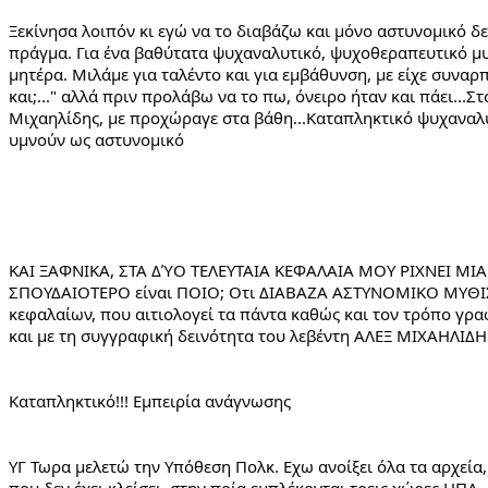
Ξεκίνησα λοιπόν κι εγώ να το διαβάζω και μόνο αστυνομικό δε
πράγμα. Για ένα βαθύτατα ψυχαναλυτικό, ψυχοθεραπευτικό μυ
μητέρα. Μιλάμε για ταλέντο και για εμβάθυνση, με είχε συναρ
και;..." αλλά πριν προλάβω να το πω, όνειρο ήταν και πάει...Σ
Μιχαηλίδης, με προχώραγε στα βάθη...Καταπληκτικό ψυχαναλυ
υμνούν ως αστυνομικό
ΚΑΙ ΞΑΦΝΙΚΑ, ΣΤΑ ΔΎΟ ΤΕΛΕΥΤΑΙΑ ΚΕΦΑΛΑΙΑ ΜΟΥ ΡΙΧΝΕΙ ΜΙΑ ΧΑ
ΣΠΟΥΔΑΙΟΤΕΡΟ είναι ΠΟΙΟ; Οτι ΔΙΑΒΑΖΑ ΑΣΤΥΝΟΜΙΚΟ ΜΥΘΙΣΤ
κεφαλαίων, που αιτιολογεί τα πάντα καθώς και τον τρόπο γ
και με τη συγγραφική δεινότητα του λεβέντη ΑΛΕΞ ΜΙΧΑΗΛΙΔΗ.
Καταπληκτικό!!! Εμπειρία ανάγνωσης
ΥΓ Τωρα μελετώ την Υπόθεση Πολκ. Εχω ανοίξει όλα τα αρχεία, 
που δεν έχει κλείσει, στην ποία εμπλέκονται τρεις χώρες ΗΠΑ,