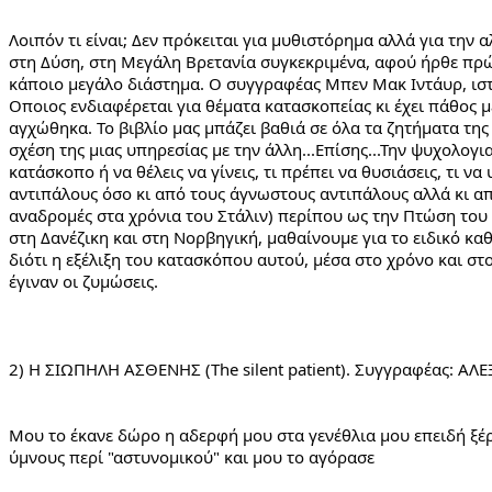
Λοιπόν τι είναι; Δεν πρόκειται για μυθιστόρημα αλλά για τη
στη Δύση, στη Μεγάλη Βρετανία συγκεκριμένα, αφού ήρθε πρώ
κάποιο μεγάλο διάστημα. Ο συγγραφέας Μπεν Μακ Ιντάυρ, ιστ
Οποιος ενδιαφέρεται για θέματα κατασκοπείας κι έχει πάθος 
αγχώθηκα. Το βιβλίο μας μπάζει βαθιά σε όλα τα ζητήματα τη
σχέση της μιας υπηρεσίας με την άλλη...Επίσης...Την ψυχολογι
κατάσκοπο ή να θέλεις να γίνεις, τι πρέπει να θυσιάσεις, τι να
αντιπάλους όσο κι από τους άγνωστους αντιπάλους αλλά κι από
αναδρομές στα χρόνια του Στάλιν) περίπου ως την Πτώση του 
στη Δανέζικη και στη Νορβηγική, μαθαίνουμε για το ειδικό καθ
διότι η εξέλιξη του κατασκόπου αυτού, μέσα στο χρόνο και στο
έγιναν οι ζυμώσεις.
2) Η ΣΙΩΠΗΛΗ ΑΣΘΕΝΗΣ (The silent patient). Συγγραφέας: ΑΛ
Μου το έκανε δώρο η αδερφή μου στα γενέθλια μου επειδή ξέρ
ύμνους περί "αστυνομικού" και μου το αγόρασε