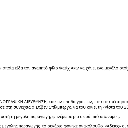
ν οποία είδα τον αγαπητό φίλο Φατίχ Ακίν να χάνει ένα μεγάλο στοί
ΗΝΟΓΡΑΦΙΚΗ ΔΙΕΥΘΥΝΣΗ, επικών προδιαγραφών, που του «έστησ
ε στη συνέχεια ο Στίβεν Σπίλμπεργκ, να του κάνει τη «Λίστα του Σίν
ε αυτή τη μεγάλη παραγωγή, φανέρωσε μια σειρά από αδυναμίες.
ς μεγάλης παραγωγής, το σενάριο φάνηκε ανακόλουθο. «Αδειες» οι 