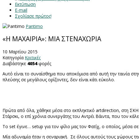
Εκτύπωση
E-mail
Σχολίασε πρώτος!
Pantimo
«Η ΜΑΧΑΙΡΙΑ»: ΜΙΑ ΣΤΕΝΑΧΩΡΙΑ
10 Μαρτίου 2015
Κατηγορία
Κριτικές
Διαβάστηκε
4054
φορές
Αυτό είναι το συναίσθημα που αποκόμισα από αυτή την ταινία στη
πλεύσης σε μεγάλους ορίζοντες, δεν είναι κάτι εύκολο.
Πρώτα από όλα, χάθηκε μέσα στο εκπληκτικό
art
direction
, στη ΣΚ
Στάρσκι, ο επί χρόνια συνεργάτης του Αντρέι Βάιντα, που τον κάλεσ
Το
set
έγινε…
set
up
για τον φίλο μας τον Φατίχ, ο οποίος, μέσα σ
Μία αδυναμία ήταν η σεναριακή. Σε όλους αυτούς τους χώρους τη