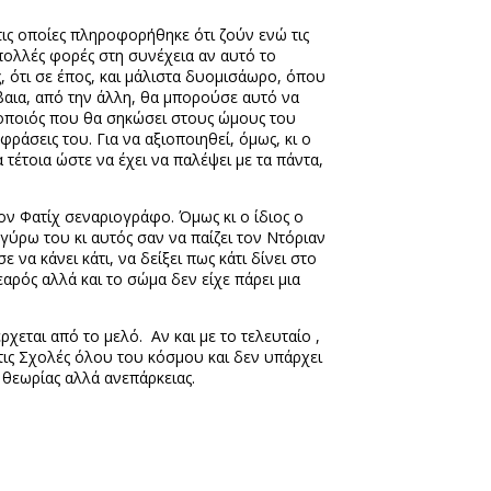
τις οποίες πληροφορήθηκε ότι ζούν ενώ τις
 πολλές φορές στη συνέχεια αν αυτό το
 ότι σε έπος, και μάλιστα δυομισάωρο, όπου
έβαια, από την άλλη, θα μπορούσε αυτό να
θοποιός που θα σηκώσει στους ώμους του
ράσεις του. Για να αξιοποιηθεί, όμως, κι ο
 τέτοια ώστε να έχει να παλέψει με τα πάντα,
ον Φατίχ σεναριογράφο. Όμως κι ο ίδιος ο
γύρω του κι αυτός σαν να παίζει τον Ντόριαν
να κάνει κάτι, να δείξει πως κάτι δίνει στο
ρός αλλά και το σώμα δεν είχε πάρει μια
εται από το μελό. Αν και με το τελευταίο ,
τις Σχολές όλου του κόσμου και δεν υπάρχει
 θεωρίας αλλά ανεπάρκειας.