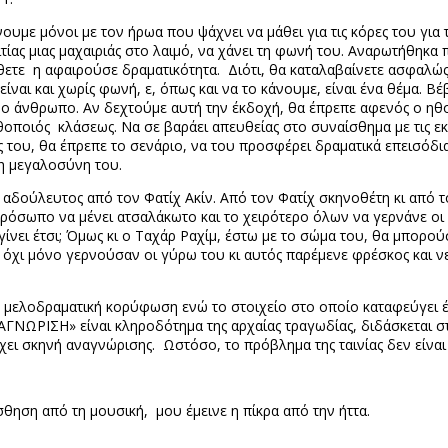
υμε μόνοι με τον ήρωα που ψάχνει να μάθει για τις κόρες του για 
τίας μιας μαχαιριάς στο λαιμό, να χάνει τη φωνή του. Αναρωτήθηκα
ετε η αφαιρούσε δραματικότητα. Διότι, θα καταλαβαίνετε ασφαλώς,
ναι και χωρίς φωνή, ε, όπως και να το κάνουμε, είναι ένα θέμα. Β
νο άνθρωπο. Αν δεχτούμε αυτή την έκδοχή, θα έπρεπε αφενός ο η
θοποιός κλάσεως. Να σε βαράει απευθείας στο συναίσθημα με τις εκφ
ς του, θα έπρεπε το σενάριο, να του προσφέρει δραματικά επεισόδια
 η μεγαλοσύνη του.
 αδούλευτος από τον Φατίχ Ακίν. Από τον Φατίχ σκηνοθέτη κι από τ
ρόσωπο να μένει ατσαλάκωτο και το χειρότερο όλων να γερνάνε οι 
ίνει έτσι; Όμως κι ο Ταχάρ Ραχίμ, έστω με το σώμα του, θα μπορούσε 
όχι μόνο γερνούσαν οι γύρω του κι αυτός παρέμενε φρέσκος και νεα
 μελοδραματική κορύφωση ενώ το στοιχείο στο οποίο καταφεύγει έρχ
ΓΝΩΡΙΣΗ» είναι κληροδότημα της αρχαίας τραγωδίας, διδάσκεται σ
ει σκηνή αναγνώρισης. Ωστόσο, το πρόβλημα της ταινίας δεν είναι
σθηση από τη μουσική, μου έμεινε η πίκρα από την ήττα.