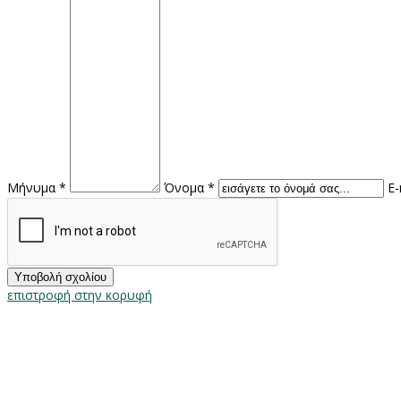
Μήνυμα *
Όνομα *
E-
επιστροφή στην κορυφή