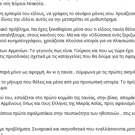
ίτε στη Βόρεια Ντακότα…
 εμπειρία του είδους, να γράφεις το σενάριο μόνος σου. Χρειάζεσ
ίνεις την ιδέα κι αυτός να την μετατρέπει σε μυθιστόρημα.
κό πρόβλημα. Να έχεις ξεκαθαρίσει μέσα σου τι είδους ταινία θέλει
α καταλήξουμε, στους κανόνες του. Μα και την «Οδύσσεια ενός ξεριζω
κού κινηματογράφου, χρειάζεσαι πλούσια ιστορία για να πλαισιώσε
 των Αρμενίων. Το γεγονός πως είναι Τούρκος και που ως τώρα έχει 
ύ τις προσδοκίες σχετικά με τις καταγγελίες που θα δούμε για τη σ
ρά μόνο ως αφορμή. Αν κι η ταινία , σύμφωνα με τις πρώτες σκηνές,
ς το μήνυμα που θέλεις και μέσα από μια προσωπική ιστορία. Το πρό
μμα.
ύ του, εστιάζεται στο πρώτο κομμάτι της ταινίας, στην βίαιη απομά
 Αρμένιους όπως και τους Ελληνες της Μικράς Ασίας, προς αφανισμό
ι κάποια πρώτα σφαλματάκια στην πειστικότητα των ηθοποιών , στις ε
άμε προβλήματα. Σεναριακά και σκηνοθετικά που εναλλάσσονται μετ
1.