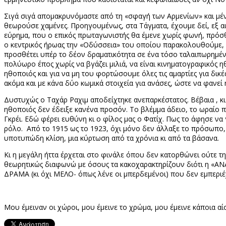
Σιγά σιγά απομακρυνόμαστε από τη «σφαγή των Αρμενίων» και μένο
θεωρούσε χαμένες. Προηγουμένως, στα Τάγματα, έχουμε δεί, εξ αι
εύρημα, που ο επικός πρωταγωνιστής θα έμενε χωρίς φωνή, πρόσθ
ο κεντρικός ήρωας την «Οδύσσεια» του οποίου παρακολουθούμε, εί
προσθέτει υπέρ το δέον δραματικότητα σε ένα τόσο ταλαιπωρημέ
πολύωρο έπος χωρίς να βγάζει μιλιά, να είναι κινηματογραφικός η
ηθοποιός και για να μη του φορτώσουμε όλες τις αμαρτίες για δικέ
ακόμα και με κάνα δύο κωμικά στοιχεία για ανάσες, ώστε να φανεί
Δυστυχώς ο Ταχάρ Ραχιμ αποδείχτηκε ανεπαρκέστατος. Βέβαια , κι
ηθοποιός δεν έδειξε κανένα προσόν. Το βλέμμα άδειο, το ωραίο π
Γκρέι. Εδώ φέρει ευθύνη κι ο φίλος μας ο Φατίχ. Πως το άφησε να γ
ρόλο. Από το 1915 ως το 1923, όχι μόνο δεν άλλαξε το πρόσωπο, 
υποτυπώδη κλίση, μια κύρτωση από τα χρόνια κι από τα βάσανα.
Κι η μεγάλη ήττα έρχεται στο φινάλε όπου δεν κατορθώνει ούτε τη
θεωρητικώς διαφωνώ με όσους τα κακοχαρακτηρίζουν διότι η «ΑΝΑ
ΔΡΑΜΑ (κι όχι ΜΕΛΟ- όπως λένε οι μπερδεμένοι) που δεν εμπεριέχ
Μου έμειναν οι χώροι, μου έμεινε το χρώμα, μου έμεινε κάποια αί