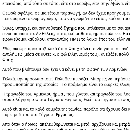
επεισόδια, από τόπο σε τόπο, είτε στο καράβι, είτε στην Αβάνα, ε
Θεωρώ σφάλμα, σε μια τέτοια παραγωγή, αν δεν έχεις προηγούμενη
πεπειραμένο σεναριογράφο, που να γνωρίζει το είδος, εσύ να του δ
Όμως, υπάρχει και σκηνοθετικό ζήτημα που μπλέκεται με το σεναρια
είναι απαραίτητο. Αν θέλεις, «ιστορικό μυθιστόρημα», πάλι εκεί θ
ειρωνεύομαι καθόλου, απεναντίας ΤΙΜΩ το λαικό έπος του ελληνι
Εδώ, ακούμε προκαταβολικά ότι ο Φατίχ κάνει ταινία για τη σφαγή
αντιλήψεις (μέσα σε αυτές κι ο φιλελληνισμός του), ανεβάζει πολ
Φατίχ.
Αυτό που βλέπουμε δεν έχει να κάνει με τη σφαγή των Αρμενίων, πα
Τελικά, την προσωποποιεί. Πάλι δεν πειράζει. Μπορείς να περάσει
προσωποποίηση της ιστορίας . Το πρόβλημα είναι το διαρκές έλλει
Η τραγωδία του Αρμένιου ήρωα , που γίνεται και τραγωδία του λαο
στρατολόγηση του στα Τάγματα Εργασίας. Εκεί που πήγαν και τους
Αυτό είναι και το καλό κομμάτι της ταινίας, παρόλο ότι έχουμε δε
πάρει μαζί του στα Τάγματα Εργασίας.
Από όταν ο ήρωας απελευθερώνεται και μετά, αρχίζουμε και μετρ
ερμηνευτικό πρόβλημα που καθίσταται και κεφαλαιώδες αν όχι Νο 