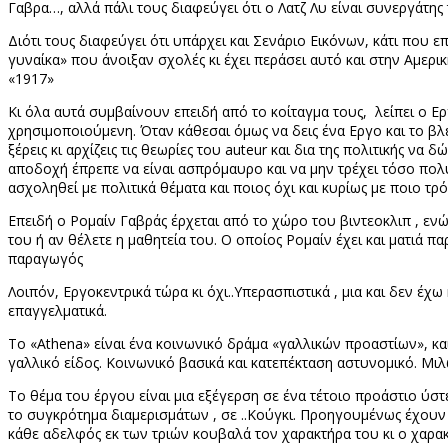
Γαβρα…, αλλά πάλι τους διαφεύγει ότι ο Λατζ Λυ είναι συνεργάτη
Διότι τους διαφεύγει ότι υπάρχει και Σενάριο Εικόνων, κάτι που επ
γυναίκα» που άνοιξαν σχολές κι έχει περάσει αυτό και στην Αμερ
«1917»
Κι όλα αυτά συμβαίνουν επειδή από το κοίταγμα τους,
λείπει ο Ε
χρησιμοποιούμενη. Όταν κάθεσαι όμως να δεις ένα Εργο και το βλέ
ξέρεις κι αρχίζεις τις θεωρίες του
auteur
και δια της πολιτικής να δ
αποδοχή έπρεπε να είναι ασπρόμαυρο και να μην τρέχει τόσο πολύ
ασχοληθεί με πολιτικά θέματα και ποιος όχι και κυρίως με ποιο τρό
Επειδή ο Ρομαίν Γαβράς έρχεται από το χώρο του βιντεοκλιπ , εν
του ή αν θέλετε η μαθητεία του. Ο οποίος Ρομαίν έχει και ματιά 
παραγωγός
Λοιπόν, Εργοκεντρικά τώρα κι όχι..Υπερασπιστικά , μια και δεν 
επαγγελματικά.
Το «
Athena
» είναι ένα κοινωνικό δράμα «γαλλικών προαστίων», κα
γαλλικό είδος. Κοινωνικό βασικά και κατεπέκταση αστυνομικό.
Το θέμα του έργου είναι μια εξέγερση σε ένα τέτοιο προάστιο ύσ
το συγκρότημα διαμερισμάτων , σε ..Κούγκι. Προηγουμένως έχουν
κάθε αδελφός εκ των τριών κουβαλά τον χαρακτήρα του κι ο χαρακ