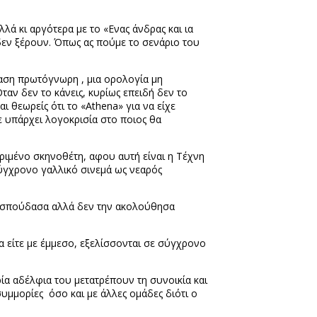
λλά κι αργότερα με το «Ενας άνδρας και ια
δεν ξέρουν. Όπως ας πούμε το σενάριο του
σταση πρωτόγνωρη , μια ορολογία μη
ταν δεν το κάνεις, κυρίως επειδή δεν το
ι θεωρείς ότι το «
Athena
» για να είχε
ε υπάρχει λογοκρισία στο ποιος θα
κριμένο σκηνοθέτη, αφου αυτή είναι η Τέχνη
 σύγχρονο γαλλικό σινεμά ως νεαρός
 τη σπούδασα αλλά δεν την ακολούθησα
α είτε με έμμεσο, εξελίσσονται σε σύγχρονο
ία αδέλφια του μετατρέπουν τη συνοικία και
συμμορίες
όσο και με άλλες ομάδες διότι ο