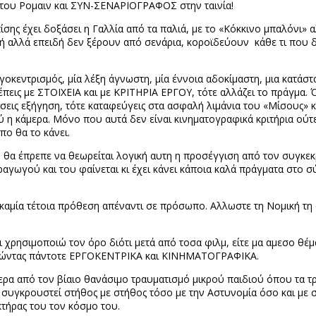
ς του Ρομαιν και ΣΥΝ-ΣΕΝΑΡΙΟΓΡΑΦΟΣ στην ταινία!
ίσης έχει δοξάσει η Γαλλία από τα παλιά, με το «Κόκκινο μπαλόνι» α
ική αλλά επειδή δεν ξέρουν από σενάρια, κοροϊδεύουν
κάθε τι που 
ργοκεντρισμός, μία λέξη άγνωστη, μία έννοια αδοκίμαστη, μια κατά
πεις με ΣΤΟΙΧΕΙΑ και με ΚΡΙΤΗΡΙΑ ΕΡΓΟΥ, τότε αλλάζει το πράγμα. Ό
ώσεις εξήγηση, τότε καταφεύγεις στα ασφαλή λιμάνια του «Μίσους» κα
 η κάμερα. Μόνο που αυτά δεν είναι κινηματογραφικά κριτήρια ούτ
πο θα το κάνει.
ώ θα έπρεπε να θεωρείται λογική αυτη η προσέγγιση από τον συγκε
παραγωγού και του φαίνεται κι έχει κάνει κάποια καλά πράγματα στο
έχω καμία τέτοια πρόθεση απέναντι σε πρόσωπο. Αλλωστε τη Νομική
ι χρησιμοποιώ τον όρο διότι μετά από τοσα φιλμ, είτε μα αμεσο θέμ
 Μιλώντας πάντοτε ΕΡΓΟΚΕΝΤΡΙΚΑ και ΚΙΝΗΜΑΤΟΓΡΑΦΙΚΑ.
τερα από τον βίαιο θανάσιμο τραυματισμό μικρού παιδιού όπου τα τρ
 συγκρουστεί στήθος με στήθος τόσο με την Αστυνομία όσο και με 
τήρας του τον κόσμο του.