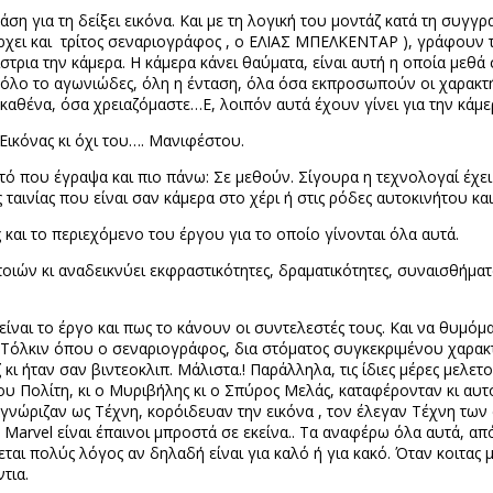
ση για τη δείξει εικόνα. Και με τη λογική του μοντάζ κατά τη συγγρ
ρχει και
τρίτος σεναριογράφος , ο ΕΛΙΑΣ ΜΠΕΛΚΕΝΤΑΡ ), γράφουν το
στρια την κάμερα. Η κάμερα κάνει θαύματα, είναι αυτή η οποία μεθά 
όλο το αγωνιώδες, όλη η ένταση, όλα όσα εκπροσωπούν οι χαρακτήρ
 καθένα, όσα χρειαζόμαστε…Ε, λοιπόν αυτά έχουν γίνει για την κάμε
ς Εικόνας κι όχι του…. Μανιφέστου.
υτό που έγραψα και πιο πάνω: Σε μεθούν. Σίγουρα η τεχνολογαί έχει
 ταινίας που είναι σαν κάμερα στο χέρι ή στις ρόδες αυτοκινήτου κ
και το περιεχόμενο του έργου για το οποίο γίνονται όλα αυτά.
οιών κι αναδεικνύει εκφραστικότητες, δραματικότητες, συναισθήματ
ναι το έργο και πως το κάνουν οι συντελεστές τους. Και να θυμόμα
 Τόλκιν όπου ο σεναριογράφος, δια στόματος συγκεκριμένου χαρακτ
 κι ήταν σαν βιντεοκλιπ. Μάλιστα.! Παράλληλα, τις ίδιες μέρες μελ
του Πολίτη, κι ο Μυριβήλης κι ο Σπύρος Μελάς, καταφέρονταν κι αυ
νώριζαν ως Τέχνη, κορόιδευαν την εικόνα , τον έλεγαν Τέχνη των α
η
Marvel
είναι έπαινοι μπροστά σε εκείνα.. Τα αναφέρω όλα αυτά, από
εται πολύς λόγος αν δηλαδή είναι για καλό ή για κακό. Όταν κοιτας
τια.