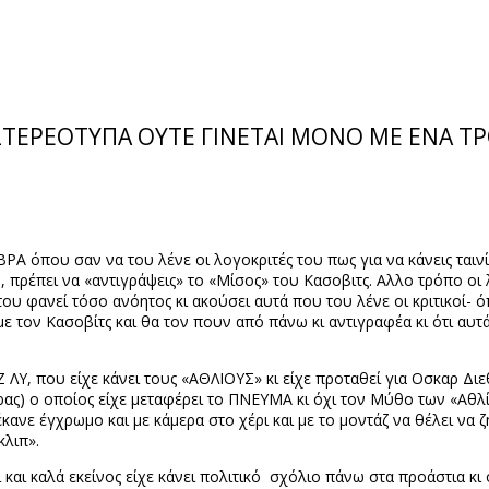
Ι ΣΤΕΡΕΟΤΥΠΑ ΟΥΤΕ ΓΙΝΕΤΑΙ ΜΟΝΟ ΜΕ ΕΝΑ Τ
ΡΑ όπου σαν να του λένε οι λογοκριτές του πως για να κάνεις ταιν
ρέπει να «αντιγράψεις» το «Μίσος» του Κασοβιτς. Αλλο τρόπο οι λο
του φανεί τόσο ανόητος κι ακούσει αυτά που του λένε οι κριτικοί-
 τον Κασοβίτς και θα τον πουν από πάνω κι αντιγραφέα κι ότι αυτά 
 ΛΥ, που είχε κάνει τους «ΑΘΛΙΟΥΣ» κι είχε προταθεί για Οσκαρ Διεθ
ς) ο οποίος είχε μεταφέρει το ΠΝΕΥΜΑ κι όχι τον Μύθο των «Αθλ
έκανε έγχρωμο και με κάμερα στο χέρι και με το μοντάζ να θέλει να 
κλιπ».
και καλά εκείνος είχε κάνει πολιτικό
σχόλιο πάνω στα προάστια κι 