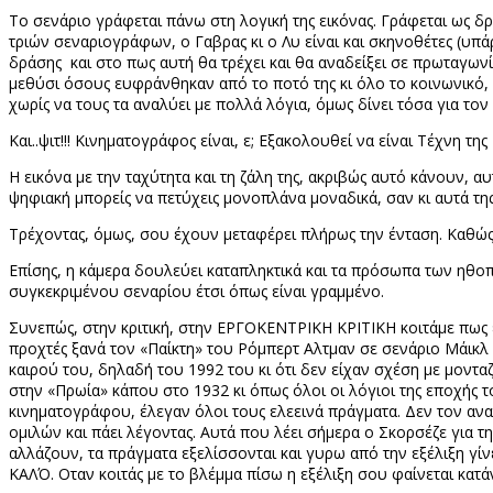
Το σενάριο γράφεται πάνω στη λογική της εικόνας. Γράφεται ως δρά
τριών σεναριογράφων, ο Γαβρας κι ο Λυ είναι και σκηνοθέτες (υπά
δράσης
και στο πως αυτή θα τρέχει και θα αναδείξει σε πρωταγωνί
μεθύσι όσους ευφράνθηκαν από το ποτό της κι όλο το κοινωνικό, 
χωρίς να τους τα αναλύει με πολλά λόγια, όμως δίνει τόσα για τον
Και..ψιτ!!! Κινηματογράφος είναι, ε; Εξακολουθεί να είναι Τέχνη τη
Η εικόνα με την ταχύτητα και τη ζάλη της, ακριβώς αυτό κάνουν, α
ψηφιακή μπορείς να πετύχεις μονοπλάνα μοναδικά, σαν κι αυτά της
Τρέχοντας, όμως, σου έχουν μεταφέρει πλήρως την ένταση. Καθώς 
Επίσης, η κάμερα δουλεύει καταπληκτικά και τα πρόσωπα των ηθοπ
συγκεκριμένου σεναρίου έτσι όπως είναι γραμμένο.
Συνεπώς, στην κριτική, στην ΕΡΓΟΚΕΝΤΡΙΚΗ ΚΡΙΤΙΚΗ κοιτάμε πως εί
προχτές ξανά τον «Παίκτη» του Ρόμπερτ Αλτμαν σε σενάριο Μάικλ
καιρού του, δηλαδή του 1992 του κι ότι δεν είχαν σχέση με μονταζ
στην «Πρωία» κάπου στο 1932 κι όπως όλοι οι λόγιοι της εποχής 
κινηματογράφου, έλεγαν όλοι τους ελεεινά πράγματα. Δεν τον αναγ
ομιλών και πάει λέγοντας. Αυτά που λέει σήμερα ο Σκορσέζε για τ
αλλάζουν, τα πράγματα εξελίσσονται και γυρω από την εξέλιξη γίν
ΚΑΛΌ. Οταν κοιτάς με το βλέμμα πίσω η εξέλιξη σου φαίνεται κατάν