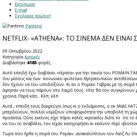
Εκτύπωση
E-mail
Σχολίασε πρώτος!
Pantimo
NETFLIX- «ΑΤΗΕΝΑ»: ΤΟ ΣΙΝΕΜΑ ΔΕΝ ΕΙΝΑ
09 Οκτωβρίου 2022
Κατηγορία
Κριτικές
Διαβάστηκε
4185
φορές
Αυτό επειδή έχω διαβάσει «τέρατα» για την ταινία του ΡΟΜΑΙΝ ΓΑΒ
του μίσους και των
κονωνικο-φυλετικο-θρησκευτικών αντιθέσεων, π
δεν έχουν να του υποδείξουν. Κι αν ο Ρομαιν Γαβρας με τη σειρά 
άφησαν να τους πάρουν στο λαιμό τους- τότε θα τον συγκρίνουν με
χρονια..Παρά κάτι…Κλπ, κλπ
Αυτά , επειδή τους διαφεύγει ίσως κι ο ενδιάμεσος, ο εκ Μαλί ΛΑΤΖ
μπερδεύουν, πολλοί νομίζουν υποψηφιότητα την υποβολή τη χώρα
προάστια. Ούτε εκείνος είχε πάρει καλές «κριτικές» διότι το
ότι το 
να του το αναβάλει, τον είχαν κατηγορήσει κι εκείνον περί «βιντεο
Τωρα που ήρθε η σειρά του Ρομαιν ,ανακαλύπτουν τον Λατζ Λυ ότι 