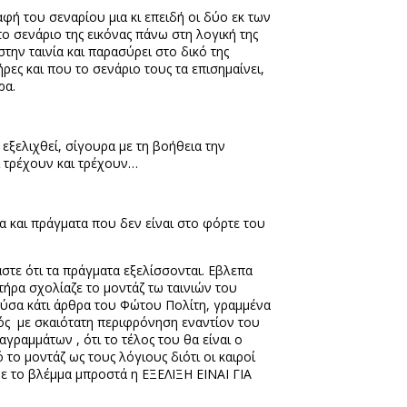
αφή του σεναρίου μια κι επειδή οι δύο εκ των
 σενάριο της εικόνας πάνω στη λογική της
στην ταινία και παρασύρει στο δικό της
ες και που το σενάριο τους τα επισημαίνει,
ρα.
 εξελιχθεί, σίγουρα με τη βοήθεια την
αι τρέχουν και τρέχουν…
α και πράγματα που δεν είναι στο φόρτε του
στε ότι τα πράγματα εξελίσσονται. Εβλεπα
ήρα σχολίαζε το μοντάζ τω ταινιών του
ετούσα κάτι άρθρα του Φώτου Πολίτη, γραμμένα
τός
με σκαιότατη περιφρόνηση εναντίον του
γραμμάτων , ότι το τέλος του θα είναι ο
 το μοντάζ ως τους λόγιους διότι οι καιροί
 με το βλέμμα μπροστά η ΕΞΕΛΙΞΗ ΕΙΝΑΙ ΓΙΑ