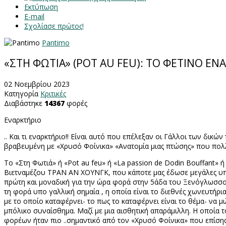
Εκτύπωση
E-mail
Σχολίασε πρώτος!
Pantimo
«ΣΤΗ ΦΩΤΙΑ» (POT AU FEU): ΤΟ ΦΕΤΙΝΟ Ε
02 Νοεμβρίου 2023
Κατηγορία
Κριτικές
Διαβάστηκε
14367
φορές
Εναρκτήριο
.. Και τι εναρκτήριο!! Είναι αυτό που επέλεξαν οι Γάλλοι των δ
βραβευμένη με «Χρυσό Φοίνικα» «Ανατομία μιας πτώσης» που πολλ
Το «Στη Φωτιά» ή «
Pot
au
feu
» ή «
La
passion
de
Dodin
Bouffant
» ή
Βιετναμέζου ΤΡΑΝ ΑΝ ΧΟΥΝΓΚ, που κάποτε μας έδωσε μεγάλες υποσ
πρώτη και μοναδική για την ώρα φορά στην 5άδα του Ξενόγλωσ
τη φορά υπο γαλλική σημαία , η οποία είναι το διεθνές χωνευτήρια
με το οποίο καταφέρνει- το πως το καταφέρνει είναι το θέμα- να μ
μπόλικο συναίσθημα. Μαζί με μια αισθητική απαράμιλλη. Η οποία
φορέων ήταν πιο ..σημαντικό από τον «Χρυσό Φοίνικα» που επίσης 