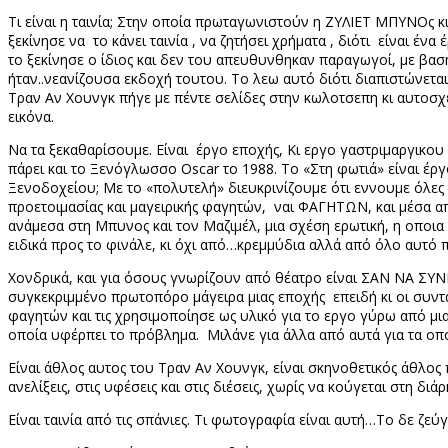
Τι είναι η ταινία; Στην οποία πρωταγωνιστούν η ΖΥΛΙΕΤ ΜΠΥΝΟς
ξεκίνησε να
το κάνει ταινία , να ζητήσει χρήματα , διότι είναι έν
το ξεκίνησε ο ίδιος και δεν του απευθυνθηκαν παραγωγοί, με βα
ήταν..νεανίζουσα εκδοχή τουτου. Το λεω αυτό διότι διαπιστώνεται 
Τραν Αν Χουνγκ πήγε με πέντε σελίδες στην κωλοτσεπη κι αυτοσχ
εικόνα.
Να τα ξεκαθαρίσουμε. Είναι έργο εποχής, Κι εργο γαστριμαργικου
πάρει και το Ξενόγλωσσο
Oscar
το 1988. Το «Στη φωτιά» είναι έρ
Ξενοδοχείου; Με το «πολυτελή» διευκρινίζουμε ότι εννουμε όλες 
προετοιμασίας και μαγειρικής φαγητών,
ναι ΦΑΓΗΤΩΝ, και μέσα απ
ανάμεσα στη Μπυνος και τον Μαζιμέλ, μια σχέση ερωτική, η οποια
ειδικά προς το φινάλε, κι όχι από…κρεμμύδια αλλά από όλο αυτό 
Χονδρικά, και για όσους γνωρίζουν από θέατρο είναι ΣΑΝ Ν
συγκεκριμμένο πρωτοπόρο μάγειρα μιας εποχής επειδή κι οι συνταγ
φαγητών και τις χρησιμοποίησε ως υλικό για το εργο γύρω από μι
οποία υφέρπει το πρόβλημα.
Μιλάνε για άλλα από αυτά για τα ο
Είναι άθλος αυτος του Τραν Αν Χουνγκ, είναι σκηνοθετικός άθλος 
ανελίξεις, στις υφέσεις και στις διέσεις, χωρίς να κούγεται στη δι
Είναι ταινία από τις σπάνιες. Τι φωτογραφία είναι αυτή…Το δε ζεύ