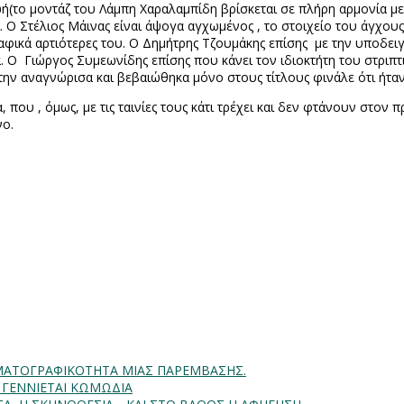
(το μοντάζ του Λάμπη Χαραλαμπίδη βρίσκεται σε πλήρη αρμονία με 
ί. Ο Στέλιος Μάινας είναι άψογα αγχωμένος , το στοιχείο του άγχου
ραφικά αρτιότερες του. Ο Δημήτρης Τζουμάκης επίσης με την υποδει
. Ο Γιώργος Συμεωνίδης επίσης που κάνει τον ιδιοκτήτη του στριπτ
ην αναγνώρισα και βεβαιώθηκα μόνο στους τίτλους φινάλε ότι ήταν 
 που , όμως, με τις ταινίες τους κάτι τρέχει και δεν φτάνουν στον
νο.
INHMATOΓΡΑΦΙΚΟΤΗΤΑ ΜΙΑΣ ΠΑΡΕΜΒΑΣΗΣ.
Α ΓΕΝΝΙΕΤΑΙ ΚΩΜΩΔΙΑ