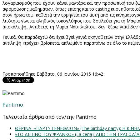
λογαριασμούς που έχουν κάνει μαντάρα και την προσωπική του ζωή
αφομοίωσης μαθημάτων, όπως επίσης και το
casting
κι οι ηθοποιο
στον ήρωα του, καθιστά την ερμηνεία του αυτή από τις κινηματογ
λιτότητα γίνεται αληθινός τοκογλύφος που δουλεύει για τη Μαφία
αποκάλυψη.. Αντίθετα, τη Μαρία Ναυπλιώτου, δεν ξέρω γιατί δεν τ
Γενικά, θα παραδεχτώ ότι έχει βγεί γενιά σκηνοθετών στην Ελλάδα,
αντίληψη «τρέχει» βρίσκεται απλωμένο παραπάνω σε όλο το κείμε
Τροποποιήθηκε Σάββατο, 06 Ιουνίου 2015 16:42
Pantimo
Τελευταία άρθρα από τον/την Pantimo
ΘΕΡΙΝΑ- «ΠΑΡΤΥ ΓΕΝΕΘΛΙΩΝ» (The birthday party): H K
«ΤΟ ΔΕΙΠΝΟ ΤΟΥ ΦΡΑΝΚΟ» (La cena): ΑΠΟ ΤΗΝ ΤΡΑΓΩΔΊ