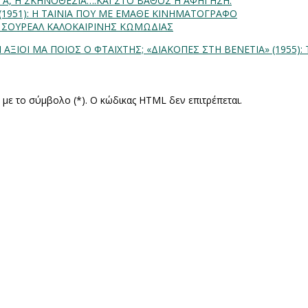
ΗΤΑ, Η ΣΚΗΝΟΘΕΣΙΑ….ΚΑΙ ΣΤΟ ΒΑΘΟΣ Η ΑΦΗΓΗΣΗ.
) (1951): Η ΤΑΙΝΙΑ ΠΟΥ ΜΕ ΕΜΑΘΕ ΚΙΝΗΜΑΤΟΓΡΑΦΟ
: ΣΟΥΡΕΑΛ ΚΑΛΟΚΑΙΡΙΝΗΣ ΚΩΜΩΔΙΑΣ
Ι ΑΞΙΟΙ ΜΑ ΠΟΙΟΣ Ο ΦΤΑΙΧΤΗΣ;
«ΔΙΑΚΟΠΕΣ ΣΤΗ ΒΕΝΕΤΙΑ» (1955)
ς με το σύμβολο (*). Ο κώδικας HTML δεν επιτρέπεται.