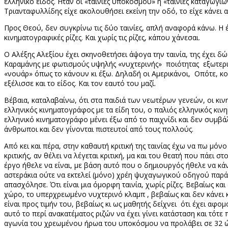
ελληνικό είδος. Ηταν οι «ταινίες υποκόσμου» ή «ταινίες καταγωγίω
Τριανταφυλλίδης είχε ακολουθήσει εκείνη την οδό, το είχε κάνει α
Προς Θεού, δεν συγκρίνω τις δύο ταινίες, απλή αναφορά κάνω. Η 
κινηματογραφικές ρίζες. Και χωρίς τις ρίζες, κάπου χάνεσαι.
Ο Αλέξης Αλεξίου έχει σκηνοθετήσει άψογα την ταινία, της έχει 
Καραμάνης με φωτισμούς υψηλής «νυχτερινής» ποιότητας εξωτερικ
«νουάρ» όπως το κάνουν κι έξω. Δηλαδή οι Αμερικάνοι, Οπότε, κ
εξέλισσε και το είδος. Και τον εαυτό του μαζί.
Βέβαια, καταλαβαίνω, ότι στα παιδιά των νεωτέρων γενεών, οι κινημ
ελληνικός κινηματογράφος με τα είδη του, ο παλιός ελληνικός κινη
ελληνικό κινηματογράφο μένει έξω από το παιχνίδι και δεν συμβά
άνθρωποι και δεν γίνονται πιστευτοί από τους πολλούς.
Από κει και πέρα, στην καθαυτή κριτική της ταινίας έχω να πω μόν
κριτικής, αν θέλει να λέγεται κριτική, μα και του θεατή που πάει σ
έργο ήθελε να είναι, με βάση αυτό που ο δημιουργός ήθελε να κάνε
αστεράκια ούτε να εκτελεί (μόνο) χρέη ψυχαγωγικού οδηγού παρά ε
απασχόλησε. Ότι είναι μια όμορφη ταινία, χωρίς ρίζες. Βεβαίως κα
χώρο, το υπερχρεωμένο νυχτερινό κλαμπ , βεβαίως και δεν κάνει κ
είναι προς τιμήν του, βεβαίως κι ως μαθητής δείχνει ότι έχει αφο
αυτό το περί ανακατέματος ριζών να έχει γίνει κατάσταση και τότε 
αγωνία του χρεωμένου ήρωα του υποκόσμου να προλάβει σε 32 ώρε