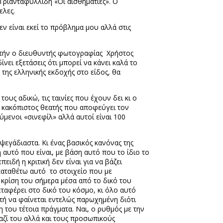
 Τριανταφυλλίδη «Οι αισθηματίες». Ο
ελες.
ν είναι εκεί το πρόβλημα μου αλλά στις
 αυτήν ο διευθυντής φωτογραφίας Χρήστος
ι εξετάσεις ότι μπορεί να κάνει καλά το
της ελληνικής εκδοχής στο είδος, θα
ους αδικώ, τις ταινίες που έχουν δει κι ο
 ο κακόπιστος θεατής που αποφεύγει τον
μενοι «σινεφίλ» αλλά αυτοί είναι 100
αψεγάδιαστα. Κι ένας βασικός κανόνας της
ση αυτό που είναι, με βάση αυτό που το ίδιο το
ειδή η κριτική δεν είναι για να βάζει
 καταθέτω αυτό το στοιχείο που με
ή κρίση του σήμερα μέσα από το δικό του
εταφέρει στο δικό του κόσμο, κι όλο αυτό
αυτή να φαίνεται εντελώς παρωχημένη διότι
 του τέτοια πράγματα. Ναι, ο ρυθμός με την
αζί του αλλά και τους προσωπικούς