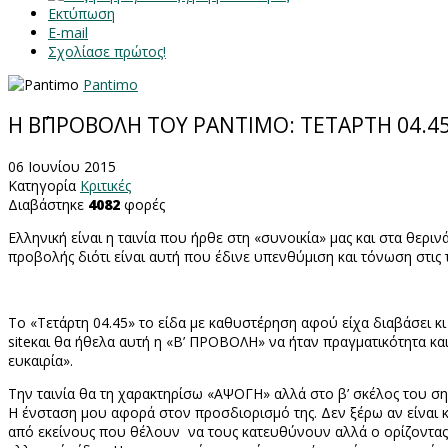
Εκτύπωση
E-mail
Σχολίασε πρώτος!
Pantimo
Η Β΄ΠΡΟΒΟΛΗ ΤΟΥ PANTIMO: ΤΕΤΑΡΤΗ 04.4
06 Ιουνίου 2015
Κατηγορία
Κριτικές
Διαβάστηκε
4082
φορές
Ελληνική είναι η ταινία που ήρθε στη «συνοικία» μας και στα θερι
προβολής διότι είναι αυτή που έδινε υπενθύμιση και τόνωση στις ται
Το «Τετάρτη 04.45» το είδα με καθυστέρηση αφού είχα διαβάσει κ
site
και θα ήθελα αυτή η «Β’ ΠΡΟΒΟΛΗ» να ήταν πραγματικότητα και 
ευκαιρία».
Την ταινία θα τη χαρακτηρίσω «ΑΨΟΓΗ» αλλά στο β’ σκέλος του 
Η ένσταση μου αφορά στον προσδιορισμό της. Δεν ξέρω αν είναι 
από εκείνους που θέλουν να τους κατευθύνουν αλλά ο ορίζοντας