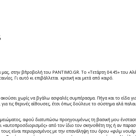
5
νά μας, στην β΄προβολή του
PANTIMO
.
GR
. Το «Τετάρτη 04.45» του Αλέ
νίες. Γι αυτό κι επιβάλλεται κριτική και μετά από καιρό.
ι ακούσει χωρίς να βγάλω ασφαλές συμπέρασμα. Πήγα και το είδα γ
για τις θερινές αίθουσες, έτσι όπως δούλευε το σύστημα αλά παλαιά
σημειώματος, αφού διατυπώσω προηγουμένως τη βασική μου ένστασ
κι «αυτοπροσδιορισμός» από τον ίδιο τον σκηνοθέτη της ή αν παρα
 τους είναι περιορισμένος με την επανάληψη του όρου «φιλμ νουά