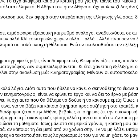
ν». Το είχα αναφέρει και στην κριτική μου για την ταινία του Νικόλα
πόλυτα ελληνικό. Η Αθήνα του ήταν Αθήνα κι όχι γιαλαντζί Λος Αντζ
ένσταση μου δεν αφορά στην υπεράσπιση της ελληνικής γλώσσας, δε
δώσει ατμόσφαιρα εξαιρετική και ρυθμό ανάλογο, αναδεικνύεται σε
ών αλλά ΚΑΙ εσωτερικών χώρων αλλά…. αλλά… Αλλά είναι σαν να δίνε
ολυμπά σε πολύ ανοιχτή θάλασσα. Ενώ αν ακολουθούσε την εξέλιξη 
ατογραφικές ρίζες είναι διαφορετικές. Θεωρούν ρίζες τους, και δεν τ
ματογράφος, δεν συμπεριλαμβάνεται . Κι έτσι χάνεται η εξέλιξη, κι
λλει στην ανανέωση μιάς κινηματογραφίας. Μένουν οι αυτοαποκαλού
ο καλά λόγια. Διότι αυτό που ήθελε να κάνει ο σκηνοθέτης το έκανε 
τον κινηματογράφο, είναι να κρίνει το έργο και να δει το έργο με βά
ι. Κι όχι αυτό που θα θέλαμε να δούμε ή να κάνουμε εμείς! Όμως, επ
ίναι για να βάζει και κάποια ζητήματα προς συζήτηση στο τραπέζι,
ι διαδραματίζεται στην Αθήνα, βεβαίως κι ο ήρωας ζει την οικονομικ
ήρυγμα περί οικονομικής κρίσης αλλά εμπνέεται από αυτήν και τη μ
μοιώσει τα μαθήματα. Ισως μάλιστα σε μερικά χρόνια, η κριτική μου 
πιά, αν κάποιος τη δει μετά από 20 χρόνια στην
TV
να μη λάβει υπόψη
ς να τακτοποιήσει τους λογαριασμούς του για να μη χάσει το μαγ