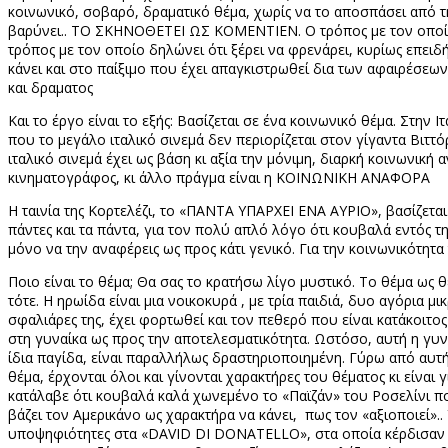
κοινωνικό, σοβαρό, δραματικό θέμα, χωρίς να το αποσπάσει από τη
βαρύνει.. ΤΟ ΣΚΗΝΟΘΕΤΕΙ ΩΣ ΚΟΜΕΝΤΙΕΝ. Ο τρόπος με τον οποίο η 
τρόπος με τον οποίο δηλώνει ότι ξέρει να φρενάρει, κυρίως επειδή
κάνει και στο παίξιμο που έχει απαγκιστρωθεί δια των αφαιρέσεων 
και δραματος
Και το έργο είναι το εξής: Βασίζεται σε ένα κοινωνικό θέμα. Στην
που το μεγάλο ιταλικό σινεμά δεν περιορίζεται στον γίγαντα Βιτ
ιταλικό σινεμά έχει ως βάση κι αξία την μόνιμη, διαρκή κοινωνική 
κινηματογράφος, κι άλλο πράγμα είναι η ΚΟΙΝΩΝΙΚΗ ΑΝΑΦΟΡΑ
Η ταινία της Κορτελέζι, το «ΠΑΝΤΑ ΥΠΑΡΧΕΙ ΕΝΑ ΑΥΡΙΟ», βασίζεται
πάντες και τα πάντα, για τον πολύ απλό λόγο ότι κουβαλά εντός τη
μόνο να την αναφέρεις ως προς κάτι γενικό. Για την κοινωνικότητα
Ποιο είναι το θέμα; Θα σας το κρατήσω λίγο μυστικό. Το θέμα ως θέ
τότε. Η ηρωίδα είναι μια νοικοκυρά , με τρία παιδιά, δυο αγόρια μι
σφαλιάρες της, έχει φορτωθεί και τον πεθερό που είναι κατάκοιτο
στη γυναίκα ως προς την αποτελεσματικότητα. Ωστόσο, αυτή η γυναί
ίδια παγίδα, είναι παραλλήλως δραστηριοποιημένη. Γύρω από αυτή 
θέμα, έρχονται όλοι και γίνονται χαρακτήρες του θέματος κι είναι 
κατάλαβε ότι κουβαλά καλά χωνεμένο το «Παϊζάν» του Ροσελίνι π
βάζει τον Αμερικάνο ως χαρακτήρα να κάνει,
πως τον «αξιοποιεί».
υποψηφιότητες στα «
DAVID DI DONATELLO
», στα οποία κέρδισαν