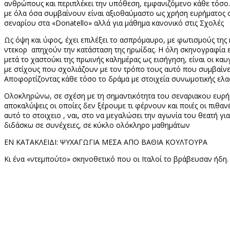
ανθρώπους και περιπλέκει την υπόθεση, εμφανιζόμενο κάθε τόσο. Σ
με όλα όσα συμβαίνουν είναι αξιοθαύμαστο ως χρήση ευρήματος στ
σεναρίου στα «
Donatello
» αλλά για μάθημα κανονικό στις Σχολές
Ως όψη και ύφος, έχει επιλέξει το ασπρόμαυρο, με φωτισμούς της 
ντεκορ
απηχούν την κατάσταση της ηρωίδας. Η όλη σκηνογραφία ε
μετά το χαστούκι της πρωινής καλημέρας ως εισήγηση, είναι οι κα
με στίχους που σχολιάζουν με τον τρόπο τους αυτό που συμβαίνει
Αποφορτίζοντας κάθε τόσο το δράμα με στοιχεία συνωμοτικής ελαφ
Ολοκληρώνω, σε σχέση με τη σημαντικότητα του σεναριακου ευρήμα
αποκαλύψεις οι οποίες δεν ξέρουμε τι φέρνουν και ποιές οι πιθαν
αυτό το στοιχειο , ναι, στο να μεγαλώσει την αγωνία του θεατή γι
διδάσκω σε συνέχειες, σε κύκλο ολόκληρο μαθημάτων
ΕΝ ΚΑΤΑΚΛΕΙΔΙ: ΨΥΧΑΓΩΓΙΑ ΜΕΣΑ ΑΠΟ ΒΑΘΙΑ ΚΟΥΛΤΟΥΡΑ
Κι ένα «ντεμπούτο» σκηνοθετικό που οι Ιταλοί το βράβευσαν ήδ