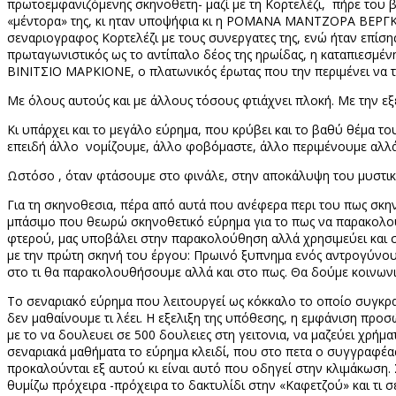
πρωτοεμφανιζόμενης σκηνοθετη- μαζί με τη Κορτελέζι,
πήρε του 
«μέντορα» της, κι ηταν υποψήφια κι η ΡΟΜΑΝΑ ΜΑΝΤΖΟΡΑ ΒΕΡΓΚΑΝΟ
σεναριογραφος Κορτελέζι με τους συνεργατες της, ενώ ήταν επίσ
πρωταγωνιστικός ως το αντίπαλο δέος της ηρωίδας, η καταπιεσμέν
ΒΙΝΙΤΣΙΟ ΜΑΡΚΙΟΝΕ, ο πλατωνικός έρωτας που την περιμένει να τ
Με όλους αυτούς και με άλλους τόσους φτιάχνει πλοκή. Με την ε
Κι υπάρχει και το μεγάλο εύρημα, που κρύβει και το βαθύ θέμα το
επειδή άλλο
νομίζουμε, άλλο φοβόμαστε, άλλο περιμένουμε αλ
Ωστόσο , όταν φτάσουμε στο φινάλε, στην αποκάλυψη του μυστικο
Για τη σκηνοθεσια, πέρα από αυτά που ανέφερα περι του πως σκην
μπάσιμο που θεωρώ σκηνοθετικό εύρημα για το πως να παρακολου
φτερού, μας υποβάλει στην παρακολούθηση αλλά χρησιμεύει και σε
με την πρώτη σκηνή του έργου: Πρωινό ξυπνημα ενός αντρογύνου, η
στο τι θα παρακολουθήσουμε αλλά και στο πως. Θα δούμε κοινωνικ
Το σεναριακό εύρημα που λειτουργεί ως κόκκαλο το οποίο συγκρατε
δεν μαθαίνουμε τι λέει. Η εξελιξη της υπόθεσης, η εμφάνιση προσ
με το να δουλευει σε 500 δουλειες στη γειτονια, να μαζεύει χρήμ
σεναριακά μαθήματα το εύρημα κλειδί, που στο πετα ο συγγραφέα
προκαλούνται εξ αυτού κι είναι αυτό που οδηγεί στην κλιμάκωση.
θυμίζω πρόχειρα -πρόχειρα το δακτυλίδι στην «Καφετζού» και τι 