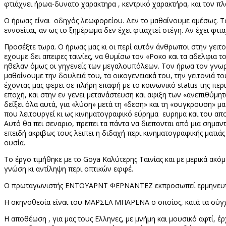
φτιάχνει ήρωα-δυνατο χαρακτηρα , κεντρικό χαρακτήρα, και τον 
Ο ήρωας είναι
οδηγός λεωφορείου. Δεν το μαθαίνουμε αμέσως. Το
εννοείται, αν ως το ξημέρωμα δεν έχει φτιαχτεί στέγη. Αν έχει φτια
Προσέξτε τωρα. Ο ήρωας μας κι οι περί αυτόν άνθρωποι στην γειτο
εχουμε δει απειρες ταινίες, να θυμίσω τον «Ροκο και τα αδελφια τ
ηθελαν όμως οι γηγενείς των μεγαλουπόλεων. Τον ήρωα τον γνωρί
μαθαίνουμε την δουλειά του, τα οικογενειακά του, την γειτονιά τ
έχοντας μας φερει σε πλήρη επαφή με το κοινωνικό
status
της περ
εποχή, και στην εν γενει μετανάστευση και αφιξη των «ανεπιθύμητ
δείξει όλα αυτά, για «λύση» μετά τη «δεση» και τη «συγκρουση» μα
που λειτουργεί κι ως κινηματογραφικό εύρημα
ευρημα και του απο
Αυτό θα πει σεναριο, πρεπει τα πάντα να διεπονται από μια σημαν
επειδή ακριβως τους λειπει η διδαχή περι κινηματογραφικής ματιάς 
ουσία.
Το έργο τιμήθηκε με το
Goya
Καλύτερης Ταινίας και με μερικά ακ
γνώση κι αντίληψη περι οπτικών εφφέ.
Ο πρωταγωνιστής ΕΝΤΟΥΑΡΝΤ ΦΕΡΝΑΝΤΕΖ εκπροσωπεί ερμηνευτικ
Η σκηνοθεσία είναι του ΜΑΡΣΕΛ ΜΠΑΡΕΝΑ ο οποίος, κατά τα σύγ
Η αποθέωση , για μας τους Ελληνες, με μνήμη και μουσικό αφτί, έρ