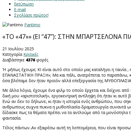
Εκτύπωση
E-mail
Σχολίασε πρώτος!
Pantimo
«ΤΟ «47»» (El “47”): ΣΤΗΝ ΜΠΑΡΤΣΕΛΟΝΑ Π
21 Ιουλίου 2025
Κατηγορία
Κριτικές
Διαβάστηκε
4376
φορές
‘Η .μήπως έχουμε; ΚΙ είναι αυτό στο οποίο μας καταλήγει η ταινία 
ΕΠΑΝΑΣΤΑΤΙΚΗ ΠΡΑΞΗ»; Μα και πάλι, ανατρέπεται το παραπάνω, 
όσα βλέπαμε δεν ήταν προϊόν αλλά επεξεργασία της ΜΥΘΟΠΛΑΣΙΑΣ μι
Με άλλα λόγια, έχουμε ένα φιλμ το οποίο έρχεται και δείχνει απ
δική μου «αριστοτελική», εργοκεντρική αντίληψη ότι ήταν κι αυτό β
Ενώ αν δεν το δήλωνε, κι ήταν η ιστορία ενός ανθρώπου, που σηκ
ανθρωπους συχνα πυκνα η μυθοπλασία-δραματουργία συναντά ως 
δίδασκε πως τα θέματα πρέπει να τα αντλούμε από τα μονόστηλα των
φαντασία.
Τέλος πάντων..Αν εξαιρέσω αυτή τη λεπτομέρεια, που είναι προσωπ