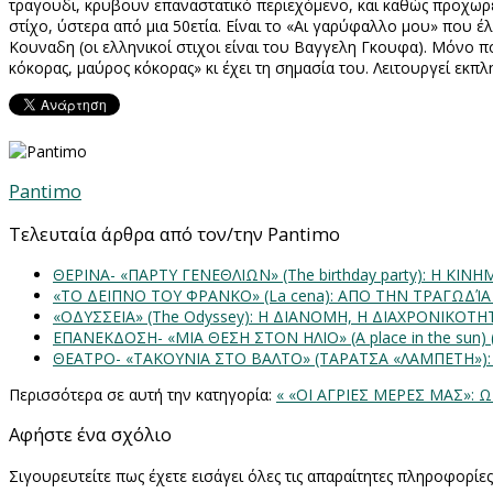
τραγουδι, κρυβουν επαναστατικό περιεχόμενο, και καθώς προχωρεί 
στίχο, ύστερα από μια 50ετία. Είναι το «Αι γαρύφαλλο μου» που 
Κουναδη (οι ελληνικοί στιχοι είναι του Βαγγελη Γκουφα). Μόνο πο
κόκορας, μαύρος κόκορας» κι έχει τη σημασία του. Λειτουργεί εκπλ
Pantimo
Τελευταία άρθρα από τον/την Pantimo
ΘΕΡΙΝΑ- «ΠΑΡΤΥ ΓΕΝΕΘΛΙΩΝ» (The birthday party): H K
«ΤΟ ΔΕΙΠΝΟ ΤΟΥ ΦΡΑΝΚΟ» (La cena): ΑΠΟ ΤΗΝ ΤΡΑΓΩΔΊ
«ΟΔΥΣΣΕΙΑ» (The Odyssey): Η ΔΙΑΝΟΜΗ, Η ΔΙΑΧΡΟΝΙΚΟΤ
ΕΠΑΝΕΚΔΟΣΗ- «ΜΙΑ ΘΕΣΗ ΣΤΟΝ ΗΛΙΟ» (Α place in the sun
ΘΕΑΤΡΟ- «ΤΑΚΟΥΝΙΑ ΣΤΟ ΒΑΛΤΟ» (ΤΑΡΑΤΣΑ «ΛΑΜΠΕΤΗ»)
Περισσότερα σε αυτή την κατηγορία:
« «ΟΙ ΑΓΡΙΕΣ ΜΕΡΕΣ ΜΑΣ»:
Αφήστε ένα σχόλιο
Σιγουρευτείτε πως έχετε εισάγει όλες τις απαραίτητες πληροφορίε