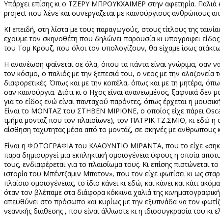
Υπάρχει επίσης κι ο ΤΖΕΡΥ ΜΠΡΟΥΚΧΑΙΜΕΡ στην αφετηρία. Παλιά
project
που λένε και συνεργάζεται με καινούργιους ανθρώπους απ
ΚΙ επειδή, στη λίστα με τους παραγωγούς, στους τίτλους της ταιν
εχουμε τον σκηνοθέτη που δηλώνει παρουσία κι υπογραφει είδος. Δ
του Τομ Κρουζ, που όλοι τον υπολογίζουν, θα είχαμε ίσως ατάκτως
Η ανανέωση φαίνεται σε όλα, όπου τα πάντα είναι γνώριμα, σαν ν
τον κόσμο, ο παλιός με την ξεπεσιά του, ο νεος με την αλαζονεία 
διαφορετικές. Όπως και με την κοπέλα, όπως και με τη μητέρα, όπ
σαν καινούργια. Διότι κι ο Ηχος είναι ανανεωμένος, ξαφνικά δεν 
για το είδος ενώ είναι πανταχού παρόντες, όπως έρχεται η μουσι
Είναι το ΜΟΝΤΑΖ του ΣΤΗΒΕΝ ΜΙΡΙΟΝΕ, ο οποίος είχε πάρει
Osc
τμήμα μονταζ που τον πλαισίωνε), τον ΠΑΤΡΙΚ ΤΖ.ΣΜΙΘ, κι εδώ η ο
αίσθηση ταχυτητας μέσα από το μοντάζ, σε σκηνές με ανθρωπους κ
Είναι η ΦΩΤΟΓΡΑΦΙΑ του ΚΛΑΟΥΝΤΙΟ ΜΙΡΑΝΤΑ, που το είχε «σηκώσε
παρα δημιουργεί μια εκπληκτική ομοιογένεια ύφους η οποία αποτυ
τους, ενδιαφέρεται για το πλαισίωμα τους. Κι επίσης πιστώνεται 
ιστορία του Μπέντζαμιν Μπατον», που τον είχε φωτίσει κι ως σταρ
πλαίσιο ομοιογένειας, το ίδιο κάνει κι εδώ, και κάνει και κάτι ακ
όταν τον βλέπαμε στα διάφορα κόκκινα χαλιά της κινηματογραφικ
απευθύνει στο πρόσωπο και κυρίως με την εξυπνάδα να τον φωτίζει
νεανικής διάθεσης , που είναι άλλωστε κι η ιδιοσυγκρασία του κι