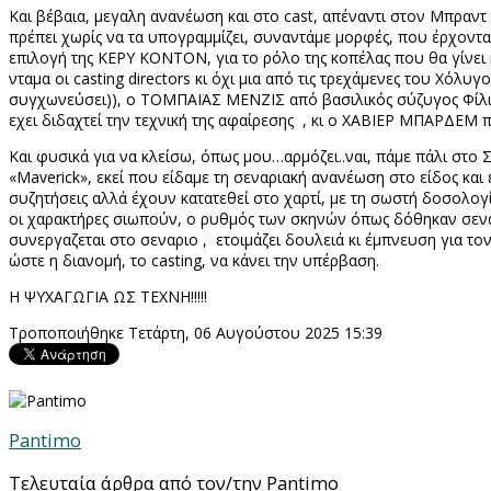
Και βέβαια, μεγαλη ανανέωση και στο
cast
, απέναντι στον Μπραντ 
πρέπει χωρίς να τα υπογραμμίζει, συναντάμε μορφές, που έρχον
επιλογή της ΚΕΡΥ ΚΟΝΤΟΝ, για το ρόλο της κοπέλας που θα γίνει 
νταμα οι
casting directors
κι όχι μια από τις τρεχάμενες του Χόλυγ
συγχωνεύσει)), ο ΤΟΜΠΑΪΑΣ ΜΕΝΖΙΣ από βασιλικός σύζυγος Φίλιπ
εχει διδαχτεί την τεχνική της αφαίρεσης
, κι ο ΧΑΒΙΕΡ ΜΠΑΡΔΕΜ πο
Και φυσικά για να κλείσω, όπως μου…αρμόζει..ναι, πάμε πάλι στο
«
Maverick
», εκεί που είδαμε τη σεναριακή ανανέωση στο είδος κα
συζητήσεις αλλά έχουν κατατεθεί στο χαρτί, με τη σωστή δοσολογί
οι χαρακτήρες σιωπούν, ο ρυθμός των σκηνών όπως δόθηκαν σεν
συνεργαζεται στο σεναριο ,
ετοιμάζει δουλειά κι έμπνευση για τ
ώστε η διανομή, το
casting
, να κάνει την υπέρβαση.
Η ΨΥΧΑΓΩΓΙΑ ΩΣ ΤΕΧΝΗ!!!!!
Τροποποιήθηκε Τετάρτη, 06 Αυγούστου 2025 15:39
Pantimo
Τελευταία άρθρα από τον/την Pantimo