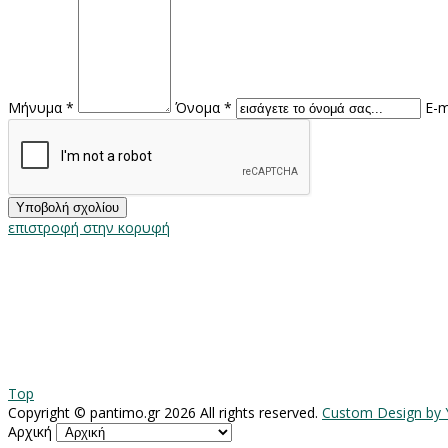
Μήνυμα *
Όνομα *
E-m
επιστροφή στην κορυφή
Top
Copyright ©
pantimo.gr
2026 All rights reserved.
Custom Design by
Αρχική