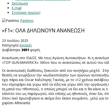
Εκτύπωση
E-mail
Σχολίασε πρώτος!
Pantimo
«F1»: ΟΛΑ ΔΗΛΩΝΟΥΝ ΑΝΑΝΕΩΣΗ
23 Ιουλίου 2025
Κατηγορία
Κριτικές
Διαβάστηκε
3051
φορές
Ανανέωση στο ΕΙΔΟΣ. Με τους Αγώνες Αυτοκινήτων. Κι η ανανέωση
«
TOP GUN
:
MAVERICK
». Μόνο που οι ανανεώσεις σε αυτού του είδ
Οι ανανεωτικές διαθέσεις, ξεκινούν από τον κινητήριο μοχλό.
Στη
θεατές να γνωρίζουν την «κωδικοποίηση» των αγώνων αυτοκινήτω
έχει πάρει και
Oscar
Καλύτερης Ταινίας, με το «12 χρόνια σκλάβος
του στροφάρει και γυρω από τα είδη και γύρω από την οργάνωση
τη ματιά του Ηθοποιού, ο οποίος μπορεί να δει και τι θα κάνει κι ο
ταλέντο του ως παραγωγού, είτε επίσης ως ηθοποιός, όταν δει, ό
όπου εκεί πρωτοβγαινε κι ακόμα δεν έκανε κουμάντο, μιλώ για το 
χαρίσει Αθανασία.