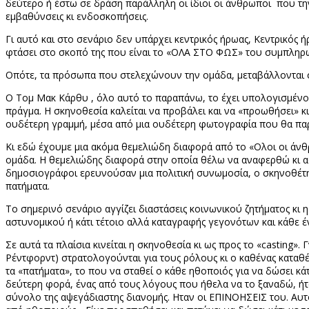
δεύτερο ή έστω σε δράση παράλληλη οι ίδιοι οι άνθρωποι που τη
εμβαθύνσεις κι ενδοσκοπήσεις.
Γι αυτό και στο σενάριο δεν υπάρχει κεντρικός ήρωας, Κεντρικός ήρ
φτάσει στο σκοπό της που είναι το «ΟΛΑ ΣΤΟ ΦΩΣ» του συμπληρωμα
Οπότε, τα πρόσωπα που στελεχώνουν την ομάδα, μεταβάλλονται
Ο Τομ Μακ Κάρθυ , όλο αυτό το παραπάνω, το έχει υπολογισμένο 
πράγμα. Η σκηνοθεσία καλείται να προβάλει και να «προωθήσει» κι
ουδέτερη γραμμή, μέσα από μια ουδέτερη φωτογραφία που θα παρα
Κι εδώ έχουμε μια ακόμα θεμελιώδη διαφορά από το «Ολοι οι άνθρ
ομάδα. Η θεμελιώδης διαφορά στην οποία θέλω να αναφερθώ κι αφ
δημοσιογράφοι ερευνούσαν μια πολιτική συνωμοσία, ο σκηνοθέτης ε
πατήματα.
Το σημερινό σενάριο αγγίζει διαστάσεις κοινωνικού ζητήματος κι 
αστυνομικού ή κάτι τέτοιο αλλά καταγραφής γεγονότων και κάθε έ
Σε αυτά τα πλαίσια κινείται η σκηνοθεσία κι ως προς το «
casting
». 
Ρέντφορντ) στρατολογούνται για τους ρόλους κι ο καθένας καταθέ
τα «πατήματα», το που να σταθεί ο κάθε ηθοποιός για να δώσει κ
δεύτερη φορά, ένας από τους λόγους που ήθελα να το ξαναδώ, ήταν
σύνολο της αψεγάδιαστης διανομής. Ηταν οι ΕΠΙΝΟΗΣΕΙΣ του. Αυ