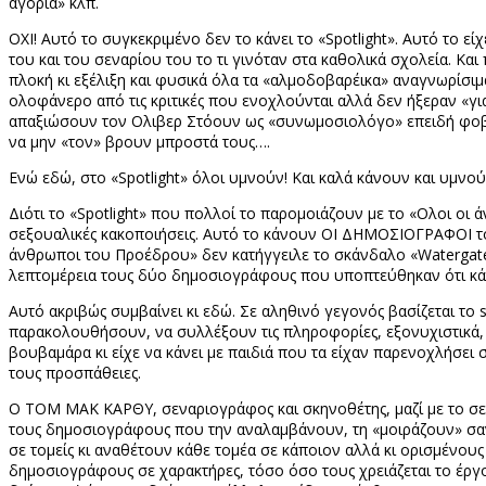
αγόρια» κλπ.
ΟΧΙ! Αυτό το συγκεκριμένο δεν το κάνει το «
Spotlight
». Αυτό το ε
του και του σεναρίου του το τι γινόταν στα καθολικά σχολεία. Κα
πλοκή κι εξέλιξη και φυσικά όλα τα «αλμοδοβαρέικα» αναγνωρίσιμα
ολοφάνερο από τις κριτικές που ενοχλούνται αλλά δεν ήξεραν «γι
απαξιώσουν τον Ολιβερ Στόουν ως «συνωμοσιολόγο» επειδή φοβού
να μην «τον» βρουν μπροστά τους….
Ενώ εδώ, στο «
Spotlight
» όλοι υμνούν! Και καλά κάνουν και υμνού
Διότι το «
Spotlight
» που πολλοί το παρομοιάζουν με το «Ολοι οι ά
σεξουαλικές κακοποιήσεις. Αυτό το κάνουν ΟΙ ΔΗΜΟΣΙΟΓΡΑΦΟΙ του 
άνθρωποι του Προέδρου» δεν κατήγγειλε το σκάνδαλο «
Watergat
λεπτομέρεια τους δύο δημοσιογράφους που υποπτεύθηκαν ότι κάτι
Αυτό ακριβώς συμβαίνει κι εδώ. Σε αληθινό γεγονός βασίζεται το
παρακολουθήσουν, να συλλέξουν τις πληροφορίες, εξονυχιστικά, 
βουβαμάρα κι είχε να κάνει με παιδιά που τα είχαν παρενοχλήσει 
τους προσπάθειες.
Ο ΤΟΜ ΜΑΚ ΚΑΡΘΥ, σεναριογράφος και σκηνοθέτης, μαζί με το σεν
τους δημοσιογράφους που την αναλαμβάνουν, τη «μοιράζουν» σαν 
σε τομείς κι αναθέτουν κάθε τομέα σε κάποιον αλλά κι ορισμένο
δημοσιογράφους σε χαρακτήρες, τόσο όσο τους χρειάζεται το έργο.