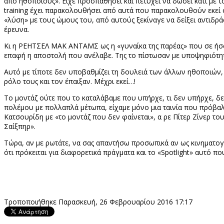
από ηθοποιούς». Είχε προσπαθήσει και πετύχει να δώσει κάτι με το 
training
έχει παρακολουθήσει από αυτά που παρακολουθούν εκεί οι 
«λύση» με τους ώμους του, από αυτούς ξεκίναγε να δείξει αντιδρά
έρευνα.
Κι η ΡΕΗΤΣΕΛ ΜΑΚ ΑΝΤΑΜΣ ως η «γυναίκα της παρέας» που σε ήσσο
επαφή η αποστολή που ανέλαβε. Της το πίστωσαν με υποψηφιότη
Αυτό με τίποτε δεν υποβαθμίζει τη δουλειά των άλλων ηθοποιών
ρόλο τους και τον έπαιξαν. Μέχρι εκεί…!
Το μοντάζ ούτε που το καταλάβαμε που υπήρχε, τι δεν υπήρχε, δεν
πολέμου με πολλαπλά μέτωπα, είχαμε μόνο μια ταινία που πρόβαλε
Κατσουρίδη με «το μοντάζ που δεν φαίνεται», α ρε Πίτερ Ζίνερ τ
Σαίξπηρ».
Τώρα, αν με ρωτάτε, να σας απαντήσω προσωπικά αν ως κινηματο
ότι πρόκειται για διαφορετικά πράγματα και το «
Spotlight
» αυτό που
Τροποποιήθηκε Παρασκευή, 26 Φεβρουαρίου 2016 17:17