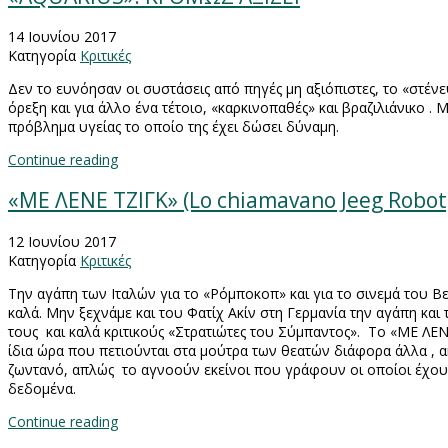
14 Ιουνίου 2017
Κατηγορία
Κριτικές
Δεν το ευνόησαν οι συστάσεις από πηγές μη αξιόπιστες, το «στέν
όρεξη και για άλλο ένα τέτοιο, «καρκινοπαθές» και βραζιλιάνικο .
πρόβλημα υγείας το οποίο της έχει δώσει δύναμη.
Continue reading
«ΜΕ ΛΕΝΕ ΤΖΙΓΚ» (Lo chiamavano Jeeg Robo
12 Ιουνίου 2017
Κατηγορία
Κριτικές
Την αγάπη των Ιταλών για το «Ρόμποκοπ» και για το σινεμά του 
καλά. Μην ξεχνάμε και του Φατίχ Ακίν στη Γερμανία την αγάπη και 
τους και καλά κριτικούς «Στρατιώτες του Σύμπαντος». Το «ΜΕ ΛΕΝ
ίδια ώρα που πετιούνται στα μούτρα των θεατών διάφορα άλλα , ακ
ζωντανό, απλώς το αγνοούν εκείνοι που γράφουν οι οποίοι έχουν 
δεδομένα.
Continue reading