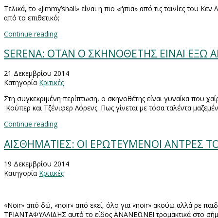
Τελικά, το «
Jimmy
’
s
hall
» είναι η πιο «ήπια» από τις ταινίες του Κε
από το επιθετικό;
Continue reading
SERENA: ΟΤΑΝ Ο ΣΚΗΝΟΘΕΤΗΣ EIΝΑΙ ΕΞΩ Α
21 Δεκεμβρίου 2014
Κατηγορία
Κριτικές
Στη συγκεκριμένη περίπτωση, ο σκηνοθέτης είναι γυναίκα που χαίρ
Κούπερ και Τζένιφερ Λόρενς. Πως γίνεται με τόσα ταλέντα μαζεμέν
Continue reading
ΑΙΣΘΗΜΑΤΙΕΣ: ΟΙ ΕΡΩΤΕΥΜΕΝΟΙ ΑΝΤΡΕΣ 
19 Δεκεμβρίου 2014
Κατηγορία
Κριτικές
«
Noir
» από δώ, «
noir
» από εκεί, όλο για «
noir
» ακούω αλλά ρε παιδ
ΤΡΙΑΝΤΑΦΥΛΛΙΔΗΣ αυτό το είδος ΑΝΑΝΕΩΝΕΙ τρομακτικά στο σήμερα