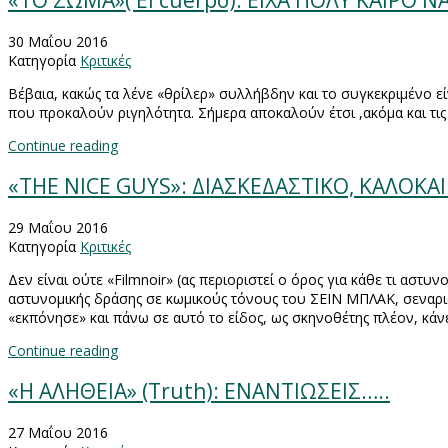
«ΤΟ ΣΩΜΑ»( El cuerpo): ΕΙΧΑ ΠΟΛΥ ΚΑΙΡΟ 
30 Μαΐου 2016
Κατηγορία
Κριτικές
Βέβαια, κακώς τα λένε «θρίλερ» συλλήβδην και το συγκεκριμένο είν
που προκαλούν ριγηλότητα. Σήμερα αποκαλούν έτσι ,ακόμα και τις π
Continue reading
«THE NICE GUYS»: ΔΙΑΣΚΕΔΑΣΤΙΚΟ, ΚΑΛΟΚΑ
29 Μαΐου 2016
Κατηγορία
Κριτικές
Δεν είναι ούτε «
Film
noir
» (ας περιοριστεί ο όρος για κάθε τι αστυν
αστυνομικής δράσης σε κωμικούς τόνους του ΣΕΙΝ ΜΠΛΑΚ, σεναρι
«εκπόνησε» και πάνω σε αυτό το είδος, ως σκηνοθέτης πλέον, κάνε
Continue reading
«Η ΑΛΗΘΕΙΑ» (Truth): ΕΝΑΝΤΙΩΣΕΙΣ…..
27 Μαΐου 2016