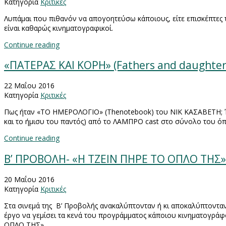
Κατηγορία
Κριτικές
Λυπάμαι που πιθανόν να απογοητεύσω κάποιους, είτε επισκέπτες
είναι καθαρώς κινηματογραφικοί.
Continue reading
«ΠΑΤΕΡΑΣ ΚΑΙ ΚΟΡΗ» (Fathers and daughte
22 Μαΐου 2016
Κατηγορία
Κριτικές
Πως ήταν «ΤΟ ΗΜΕΡΟΛΟΓΙΟ» (
The
notebook
) του ΝΙΚ ΚΑΣΑΒΕΤΗ; 
και το ήμισυ του παντός) από το ΛΑΜΠΡΟ
cast
στο σύνολο του όπ
Continue reading
B’ ΠΡΟΒΟΛΗ- «Η ΤΖΕΙΝ ΠΗΡΕ ΤΟ ΟΠΛΟ ΤΗΣ» (
20 Μαΐου 2016
Κατηγορία
Κριτικές
Στα σινεμά της Β’ Προβολής ανακαλύπτονταν ή κι αποκαλύπτονταν 
έργο να γεμίσει τα κενά του προγράμματος κάποιου κινηματογράφο
ΟΠΛΟ ΤΗΣ»