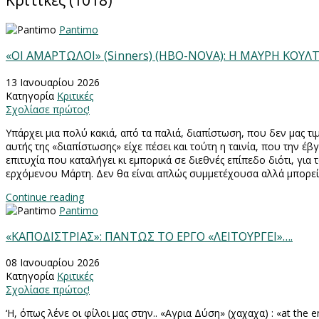
Κριτικές (1018)
Pantimo
«ΟΙ ΑΜΑΡΤΩΛΟΙ» (Sinners) (HBO-NOVA): Η ΜΑΥΡΗ ΚΟΥΛ
13 Ιανουαρίου 2026
Κατηγορία
Κριτικές
Σχολίασε πρώτος!
Υπάρχει μια πολύ κακιά, από τα παλιά, διαπίστωση, που δεν μας τιμ
αυτής της «διαπίστωσης» είχε πέσει και τούτη η ταινία, που την έ
επιτυχία που καταλήγει κι εμπορικά σε διεθνές επίπεδο διότι, γι
ερχόμενου Μάρτη. Δεν θα είναι απλώς συμμετέχουσα αλλά μπορεί να
Continue reading
Pantimo
«ΚΑΠΟΔΙΣΤΡΙΑΣ»: ΠΑΝΤΩΣ ΤΟ ΕΡΓΟ «ΛΕΙΤΟΥΡΓΕΙ»….
08 Ιανουαρίου 2026
Κατηγορία
Κριτικές
Σχολίασε πρώτος!
‘Η, όπως λένε οι φίλοι μας στην..
«
Αγρια
Δύση
» (
χαχαχα
) : «at the