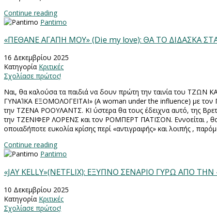
Continue reading
Pantimo
«ΠΕΘΑΝΕ ΑΓΑΠΗ ΜΟΥ» (Die my love): ΘΑ ΤΟ ΔΙΔΑΣΚΑ ΣΤ
16 Δεκεμβρίου 2025
Κατηγορία
Κριτικές
Σχολίασε πρώτος!
Ναι, θα καλούσα τα παιδιά να δουν πρώτη την ταινία του ΤΖΩΝ 
ΓΥΝΑΊΚΑ ΕΞΟΜΟΛΟΓΕΙΤΑΙ» (
A woman under the influence
) με τον
την ΤΖΕΝΑ ΡΟΟΥΛΑΝΤΣ. ΚΙ ύστερα θα τους έδειχνα αυτό, της Βρ
την ΤΖΕΝΙΦΕΡ ΛΟΡΕΝΣ και τον ΡΟΜΠΕΡΤ ΠΑΤΙΣΟΝ. Εννοείται , θα 
οποιαδήποτε ευκολία κρίσης περί «αντιγραφής» και λοιπής , παρόμο
Continue reading
Pantimo
«JAY KELLY»(NETFLIX): ΕΞΥΠΝΟ ΣΕΝΑΡΙΟ ΓΥΡΩ ΑΠΟ ΤΗΝ
10 Δεκεμβρίου 2025
Κατηγορία
Κριτικές
Σχολίασε πρώτος!