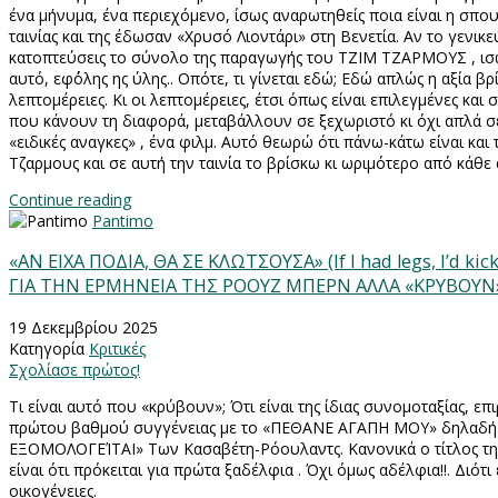
ένα μήνυμα, ένα περιεχόμενο, ίσως αναρωτηθείς ποια είναι η σπου
ταινίας και της έδωσαν «Χρυσό Λιοντάρι» στη Βενετία. Αν το γενικ
κατοπτεύσεις το σύνολο της παραγωγής του ΤΖΙΜ ΤΖΑΡΜΟΥΣ , ισ
αυτό, εφ΄όλης ης ύλης.. Οπότε, τι γίνεται εδώ; Εδώ απλώς η αξία βρί
λεπτομέρειες. Κι οι λεπτομέρειες, έτσι όπως είναι επιλεγμένες και 
που κάνουν τη διαφορά, μεταβάλλουν σε ξεχωριστό κι όχι απλά σε
«ειδικές αναγκες» , ένα φιλμ. Αυτό θεωρώ ότι πάνω-κάτω είναι και 
Τζαρμους και σε αυτή την ταινία το βρίσκω κι ωριμότερο από κάθ
Continue reading
Pantimo
«ΑΝ ΕΙΧΑ ΠΟΔΙΑ, ΘΑ ΣΕ ΚΛΩΤΣΟΥΣΑ» (If I had legs, I’d ki
ΓIΑ ΤΗΝ ΕΡΜΗΝΕΙΑ ΤΗΣ ΡΟΟΥΖ ΜΠΕΡΝ ΑΛΛΑ «ΚΡΥΒΟΥΝ» 
19 Δεκεμβρίου 2025
Κατηγορία
Κριτικές
Σχολίασε πρώτος!
Τι είναι αυτό που «κρύβουν»; Ότι είναι της ίδιας συνομοταξίας, επ
πρώτου βαθμού συγγένειας με το «ΠΕΘΑΝΕ ΑΓΑΠΗ ΜΟΥ» δηλαδή 
ΕΞΟΜΟΛΟΓΕΊΤΑΙ» Των Κασαβέτη-Ρόουλαντς. Κανονικά ο τίτλος της
είναι ότι πρόκειται για πρώτα ξαδέλφια . Όχι όμως αδέλφια!!. Διότ
οικογένειες.